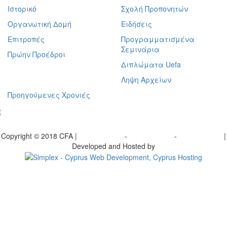
Ιστορικό
Σχολή Προπονητών
Οργανωτική Δομή
Ειδήσεις
Επιτροπές
Προγραμματισμένα
Σεμινάρια
Πρώην Προέδροι
Διπλώματα Uefa
Ληψη Αρχείων
Προηγούμενες Χρονιές
γραφείτε στο ενημερωτικό μας δελτίο
Copyright © 2018 CFA |
Privacy policy
-
Terms of Use
-
Cookie Policy
|
Developed and Hosted by
Change your consent