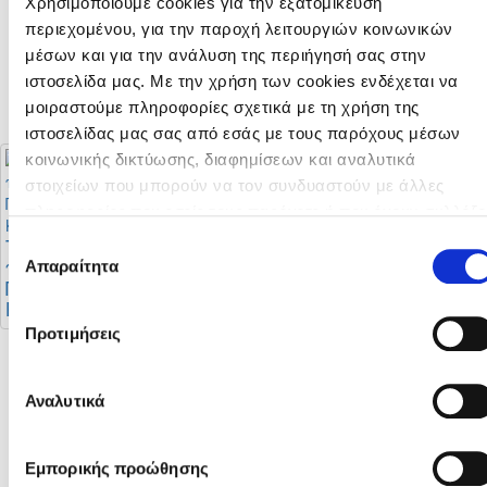
Χρησιμοποιούμε cookies για την εξατομίκευση
Σταθερή η θέση της
περιεχομένου, για την παροχή λειτουργιών κοινωνικών
ΚΟΠ για στήριξη της
πορείας της
μέσων και για την ανάλυση της περιήγησή σας στην
αναβάθμισης του
ιστοσελίδα μας. Με την χρήση των cookies ενδέχεται να
Futsal
μοιραστούμε πληροφορίες σχετικά με τη χρήση της
ιστοσελίδας μας σας από εσάς με τους παρόχους μέσων
κοινωνικής δικτύωσης, διαφημίσεων και αναλυτικά
στοιχείων που μπορούν να τον συνδυαστούν με άλλες
πληροφορίες που εσείς τους παρέχετε ή που έχουν συλλέξε
Προκήρυξη
από τη χρήση των υπηρεσιών τους από εσάς. Μπορείτε να
Πρωταθλήματων
Το πρόγραμμα της
Επιλογή
Γυναικών 2026 - 2027
πρώτης φάσης του
μάθετε περισσότερα σχετικά με την χρήση των Cookies
Απαραίτητα
συγκατάθεσης
Πρωταθλήματος Β’
διαβάζοντας την Πολιτική Cookies κάνοντας κλικ
εδώ
Κατηγορίας
Προτιμήσεις
Αναλυτικά
Το πρόγραμμα της
πρώτης φάσης της
Cyprus League by
Εμπορικής προώθησης
Stoiximan περιόδου