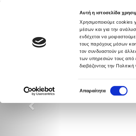
Αυτή η ιστοσελίδα χρησι
Αρχική
Νέα & Πληροφορίες
Εθνικές Ομάδες
Χρησιμοποιούμε cookies γ
μέσων και για την ανάλυσ
ενδέχεται να μοιραστούμε
τους παρόχους μέσων κοι
τον συνδυαστούν με άλλες
Previous
των υπηρεσιών τους από 
διαβάζοντας την Πολιτική
Previous
Επιλογή
Απαραίτητα
συγκατάθεσης