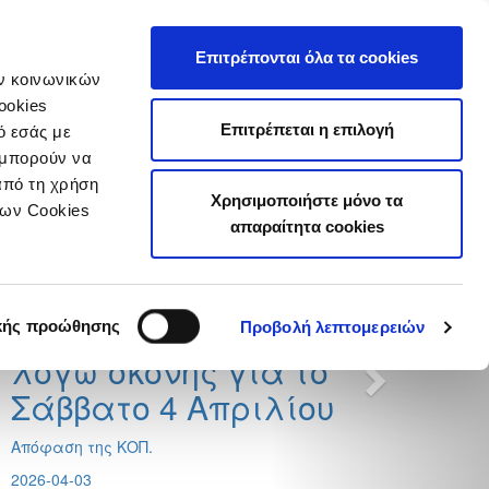
τιστικά
Επιτρέπονται όλα τα cookies
ών κοινωνικών
ookies
Επιτρέπεται η επιλογή
ό εσάς με
 μπορούν να
από τη χρήση
Next
Χρησιμοποιήστε μόνο τα
η
των Cookies
απαραίτητα cookies
Next
Αναβολή αγώνων Παίδων,
Κοριτσιών, Νέων, Γυναικών
κής προώθησης
Προβολή λεπτομερειών
λόγω σκόνης για το
Σάββατο 4 Απριλίου
Απόφαση της ΚΟΠ.
2026-04-03