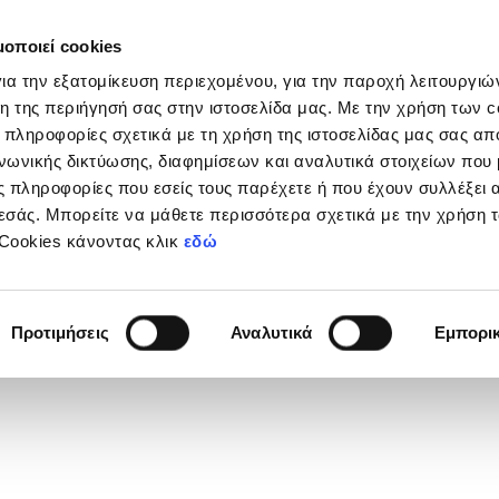
μοποιεί cookies
Διοργανώσεις
Grassroots
Κριτήρια UEFA
Στα
ια την εξατομίκευση περιεχομένου, για την παροχή λειτουργι
η της περιήγησή σας στην ιστοσελίδα μας. Με την χρήση των c
 πληροφορίες σχετικά με τη χρήση της ιστοσελίδας μας σας απ
νωνικής δικτύωσης, διαφημίσεων και αναλυτικά στοιχείων που
 πληροφορίες που εσείς τους παρέχετε ή που έχουν συλλέξει 
Επίλεκτη Κατηγορία Παίδων Κ-17 2025/26 - Α' Φάσ
εσάς. Μπορείτε να μάθετε περισσότερα σχετικά με την χρήση 
 Cookies κάνοντας κλικ
εδώ
Προτιμήσεις
Αναλυτικά
Εμπορι