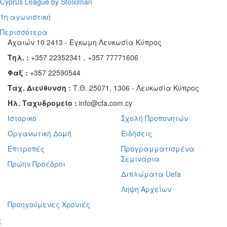
Cyprus League by Stoiximan
1η αγωνιστική
Περισσότερα
Αχαιών 10 2413 - Έγκωμη Λευκωσία Κύπρος
Τηλ. :
+357 22352341 , +357 77771606
Φαξ :
+357 22590544
Ταχ. Διεύθυνση :
Τ.Θ. 25071, 1306 - Λευκωσία Κύπρος
Ηλ. Ταχυδρομείο :
info@cfa.com.cy
Ιστορικό
Σχολή Προπονητών
Οργανωτική Δομή
Ειδήσεις
Επιτροπές
Προγραμματισμένα
Σεμινάρια
Πρώην Προέδροι
Διπλώματα Uefa
Ληψη Αρχείων
Προηγούμενες Χρονιές