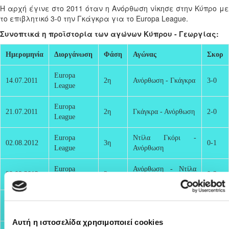
Η αρχή έγινε στο 2011 όταν η Ανόρθωση νίκησε στην Κύπρο με
το επιβλητικό 3-0 την Γκάγκρα για το Europa League.
Συνοπτικά η προϊστορία των αγώνων Κύπρου - Γεωργίας:
Ημερομηνία
Διοργάνωση
Φάση
Αγώνας
Σκορ
Europa
14.07.2011
2η
Ανόρθωση - Γκάγκρα
3-0
League
Europa
21.07.2011
2η
Γκάγκρα - Ανόρθωση
2-0
League
Europa
Ντίλα Γκόρι -
02.08.2012
3η
0-1
League
Ανόρθωση
Europa
Ανόρθωση - Ντίλα
09.08.2012
3η
0-3
League
Γκόρι
Europa
02.07.2015
1η
Μπατούμι - Ομόνοια
1-0
League
Αυτή η ιστοσελίδα χρησιμοποιεί cookies