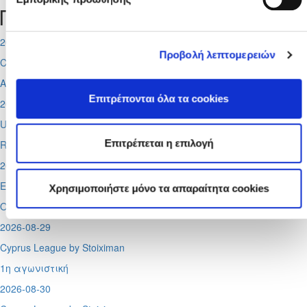
Προσεχή γεγονότα
2026-08-11
Προβολή λεπτομερειών
Conference League
Απόλλων - Μπραν
Επιτρέπονται όλα τα cookies
2026-08-12
UEFA Super CUP
Επιτρέπεται η επιλογή
Red Bull Arena (
Σάλτσμπουργκ)
2026-08-13
Europa League
Χρησιμοποιήστε μόνο τα απαραίτητα cookies
Ομόνοια - Λίνκολν, Πάφος -
Σάλτσμπουργκ
2026-08-29
Cyprus League by Stoiximan
1η αγωνιστική
2026-08-30