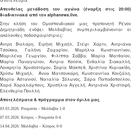
αποτέλεσμα.
Απευθείας μετάδοση του αγώνα (έναρξη στις 20:00)
διαδικτυακά από τον alphanews.live.
Στην κλήση του Ομοσπονδιακού μας προπονητή Ρένου
Δημητριάδη ενόψει Μολδαβίας συμπεριλαμβάνονται οι
ακόλουθες ποδοσφαιρίστριες:
Άντρη Βιολάρη, Ειρήνη Μιχαήλ, Στέφι Χάρτυ, Αντριάνα
Τσούκκα, Γαλήνη Ζαχαρίου, Μαρήλια Κωνσταντίνου,
Μαριλένα Γεωργίου, Φιλίππα Σάββα, Μαρία Ματθαίου,
Μαρία Παναγιώτου, Άντρια Κούσικ, Ευθαλία Σιακαλλή,
Λουκρητία Χρυσοστόμου, Σοφία Μάκπεθ, Χριστίνα Κυριακίδη,
Χρύσω Μιχαήλ,
Άννα Ματσουκάρη, Κωνσταντίνα Κουζάλη,
Μαρία Αστανιού, Ναταλία Σόλωνος, Σάρα Παπαδοπούλου,
Χαρά Χαραλάμπους, Χρυσήλια Αγγελή, Αντριάνα Χριστοφή,
Ελευθερία Πουλλή.
Αποτελέσματα & πρόγραμμα στον όμιλο μας
03.03.2026: Ρουμανία – Μολδαβία 1-0
07.03.2026: Κύπρος – Ρουμανία 0-4
14.04.2026: Μολδαβία – Κύπρος 0-0