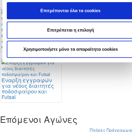
Επιτρέπονται όλα τα cookies
Οι αλλαγές στους
Μεταγραφική
Επιτρέπεται η επιλογή
κανονισμούς
περίοδος: Τι ισχύει
διαιτησίας και οι
και πότε
οδηγίες της ΚΟΠ
ολοκληρώνεται
Χρησιμοποιήστε μόνο τα απαραίτητα cookies
Έναρξη εγγραφών
για νέους διαιτητές
ποδοσφαίρου και
Futsal
Επόμενοι Αγώνες
Πλήρες Πρόγραμμα