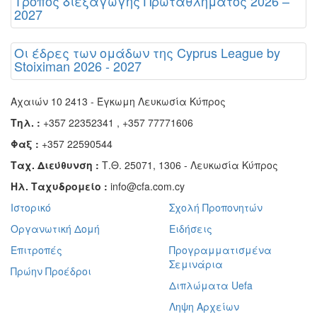
Τρόπος διεξαγωγής Πρωταθλήματος 2026 –
2027
Οι έδρες των ομάδων της Cyprus League by
Stoiximan 2026 - 2027
Αχαιών 10 2413 - Έγκωμη Λευκωσία Κύπρος
Τηλ. :
+357 22352341 , +357 77771606
Φαξ :
+357 22590544
Ταχ. Διεύθυνση :
Τ.Θ. 25071, 1306 - Λευκωσία Κύπρος
Ηλ. Ταχυδρομείο :
info@cfa.com.cy
Ιστορικό
Σχολή Προπονητών
Οργανωτική Δομή
Ειδήσεις
Επιτροπές
Προγραμματισμένα
Σεμινάρια
Πρώην Προέδροι
Διπλώματα Uefa
Ληψη Αρχείων