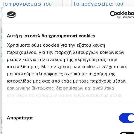
Το πρόγραμμα του
Το πρόγραμμα του
Πρωταθλήματος Νέων
Πρωταθλήματος Νέων
Κ-19 Α' Κατηγορίας
Κ-19 Β' Κατηγορίας
Αυτή η ιστοσελίδα χρησιμοποιεί cookies
Διαιτητές φιλικών
Χρησιμοποιούμε cookies για την εξατομίκευση
αγώνων
Το πρόγραμμα του
περιεχομένου, για την παροχή λειτουργιών κοινωνικών
Πρωταθλήματος Νέων
Κ-19 Γ' Κατηγορίας
μέσων και για την ανάλυση της περιήγησή σας στην
ιστοσελίδα μας. Με την χρήση των cookies ενδέχεται να
μοιραστούμε πληροφορίες σχετικά με τη χρήση της
ιστοσελίδας μας σας από εσάς με τους παρόχους μέσων
Σταθερή η θέση της
ΚΟΠ για στήριξη της
κοινωνικής δικτύωσης, διαφημίσεων και αναλυτικά
πορείας της
στοιχείων που μπορούν να τον συνδυαστούν με άλλες
αναβάθμισης του
πληροφορίες που εσείς τους παρέχετε ή που έχουν συλλέξε
Futsal
από τη χρήση των υπηρεσιών τους από εσάς. Μπορείτε να
Επιλογή
μάθετε περισσότερα σχετικά με την χρήση των Cookies
Απαραίτητα
συγκατάθεσης
διαβάζοντας την Πολιτική Cookies κάνοντας κλικ
εδώ