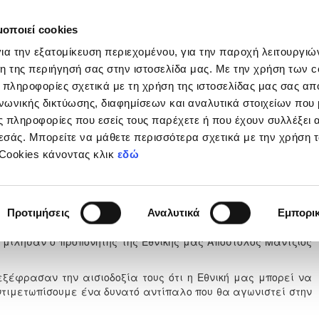
μοποιεί cookies
Διοργανώσεις
Grassroots
Κριτήρια UEFA
Στα
ια την εξατομίκευση περιεχομένου, για την παροχή λειτουργι
η της περιήγησή σας στην ιστοσελίδα μας. Με την χρήση των c
 πληροφορίες σχετικά με τη χρήση της ιστοσελίδας μας σας απ
νωνικής δικτύωσης, διαφημίσεων και αναλυτικά στοιχείων που
 πληροφορίες που εσείς τους παρέχετε ή που έχουν συλλέξει 
εσάς. Μπορείτε να μάθετε περισσότερα σχετικά με την χρήση 
 για τον αγώνα με τη Βοσνία
 Cookies κάνοντας κλικ
εδώ
οβίνη
Μαρτίου 2025
Προτιμήσεις
Αναλυτικά
Εμπορι
 μίλησαν ο προπονητής της Εθνικής μας Απόστολος Μάντζιος
εξέφρασαν την αισιοδοξία τους ότι η Εθνική μας μπορεί να
ντιμετωπίσουμε ένα δυνατό αντίπαλο που θα αγωνιστεί στην