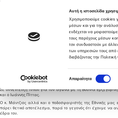
Αυτή η ιστοσελίδα χρησι
Αρχική
Νέα & Πληροφορίες
Εθνικές Ομάδες
Χρησιμοποιούμε cookies γ
μέσων και για την ανάλυσ
ενδέχεται να μοιραστούμε
τους παρόχους μέσων κοι
νικά
Στατιστικά
τον συνδυαστούν με άλλες
των υπηρεσιών τους από 
Δηλώσεις Μάντζιου και Πίττα
διαβάζοντας την Πολιτική
Ερζεγ
Κυριακή, 23 
Επιλογή
Απαραίτητα
συγκατάθεσης
Σε συνέντευξη τύπου για τον αγώνα με τη Βοσνία Ερζεγοβίνη
και ο Ιωάννης Πίττας.
Ο κ. Μάντζιος αλλά και ο ποδοσφαιριστής της Εθνικής μας 
πάρει θετικό αποτέλεσμα, παρά το γεγονός ότι έχουμε να α
έδρα του.