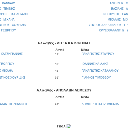
L DANNAWI
ΑΝΤΩΝΗΣ Χ
Σ ΤΙΜΙΝΗΣ
ΒΑΣΙΛΗΣ Α
ΔΡΟΣ ΒΑΣΙΛΕΙΑΔΗΣ
ΝΕΟΦΥΤΟΣ ΠΑΝ
Σ ΜΙΧΑΗΛ
ΜΙΧΑΛΗΣ ΜΙΧ
ΝΤΙΝΟΣ ΧΟΥΡΙΔΗΣ
ΣΠΥΡΟΣ ΑΛΕΞΑΝΔΡΟΣ ΓΡ
 ΓΕΩΡΓΙΟΥ
ΧΡΥΣΟΒΑΛΑΝΤΗΣ 
Αλλαγές - ΔΟΞΑ ΚΑΤΩΚΟΠΙΑΣ
Λεπτό
Μέσα
 ΧΑΤΖΗΓΙΑΝΝΗΣ
41'
ΠΑΝΑΓΙΩΤΗΣ ΣΤΑΥΡΟΥ
ΓΕΩΡΓΙΟΥ
48'
ΙΩΑΝΝΗΣ ΗΛΙΑΔΗΣ
 ΜΙΧΑΗΛ
48'
ΠΑΝΑΓΙΩΤΗΣ ΚΑΤΑΛΑΝΟΥ
ΤΙΝΟΣ ΧΟΥΡΙΔΗΣ
55'
ΓΙΑΝΝΟΣ ΤΙΜΟΘΕΟΥ
Αλλαγές - ΑΠΟΛΛΩΝ ΛΕΜΕΣΟΥ
Λεπτό
Μέσα
ΑΛΑΝΤΗΣ ΖΗΝΩΝΟΣ
41'
ΔΗΜΗΤΡΗΣ ΧΑΤΖΗΜΙΧΑΗΛ
Γκολ