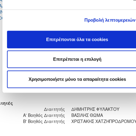
48'
ΑΛΑΝΟΥ
ΜΙΧΑΗΛ
ΝΝΟΣ
ΚΩΝΣΤΑΝΤΙΝΟΣ
55'
ΟΘΕΟΥ
ΧΟΥΡΙΔΗΣ
Προβολή λεπτομερειών
ΑΛΕΞΑΝΔΡΟΣ ΒΑΣΙΛΕΙΑΔΗΣ
3'
Επιτρέπονται όλα τα cookies
ΙΩΑΝΝΗΣ ΧΑΤΖΗΓΙΑΝΝΗΣ
23'
ΙΩΑΝΝΗΣ ΧΑΤΖΗΓΙΑΝΝΗΣ
25'
ΠΕΤΡΟΣ ΓΕΩΡΓΙΟΥ
34'
Επιτρέπεται η επιλογή
ΑΝΔΡΕΑΣ ΤΙΜΙΝΗΣ
40'
ΣΩΤΗΡΙΟΣ ΚΑΟΥΣΛΙΔΗΣ
41'
IOSIF EL DANNAWI
48'
ΑΝΔΡΕΑΣ ΤΙΜΙΝΗΣ
53'
Χρησιμοποιήστε μόνο τα απαραίτητα cookies
IOSIF EL DANNAWI
56'
ΙΩΑΝΝΗΣ ΗΛΙΑΔΗΣ
64'
ιτητές
Διαιτητής
ΔΗΜΗΤΡΗΣ ΦΥΛΑΚΤΟΥ
Α' Βοηθός Διαιτητής
ΒΑΣΙΛΗΣ ΘΩΜΑ
Β' Βοηθός Διαιτητής
ΧΡΙΣΤΑΚΗΣ ΧΑΤΖΗΠΡΟΔΡΟΜΟ