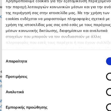
Χρησιμοποιούμε cookies για την εξατομίκευση περιεχομένου
ικές Ενδεκάδες
την παροχή λειτουργιών κοινωνικών μέσων και για την αν
ΑΝΔΡΕΑΣ ΦΛΩΡΙΔΗΣ
ΣΑΒΒΑΣ ΠΑΠΕΤΤΑΣ
της περιήγησή σας στην ιστοσελίδα μας. Με την χρήση των
ΙΧΑΗΛ ΑΓΓΕΛΟΣ ΧΡΥΣΟΣΤΟΜΟΥ
ΑΝΔΡΕΑΣ ΜΙΧΑΗΛ
cookies ενδέχεται να μοιραστούμε πληροφορίες σχετικά με 
ΣΩΤΗΡΙΟΣ ΚΑΟΥΣΛΙΔΗΣ
CHARLIE THOMAS ROBERTSH
χρήση της ιστοσελίδας μας σας από εσάς με τους παρόχους
ΙΩΑΝΝΗΣ ΧΑΤΖΗΓΙΑΝΝΗΣ
ΘΕΟΔΩΡΟΣ ΠΡΟΚΟΠΙΟΥ
μέσων κοινωνικής δικτύωσης, διαφημίσεων και αναλυτικά
ΟΔΥΣΣΕΑΣ ΠΑΠΑΣΤΥΛΙΑΝΟΥ
ΚΥΡΙΑΚΟΣ ΧΡΙΣΤΟΦΗ
IOSIF EL DANNAWI
ΑΝΤΩΝΗΣ ΧΡΙΣΤΟΦΗ
στοιχείων που μπορούν να τον συνδυαστούν με άλλες
ΑΝΔΡΕΑΣ ΤΙΜΙΝΗΣ
ΒΑΣΙΛΗΣ ΑΧΙΛΛΕΩΣ
πληροφορίες που εσείς τους παρέχετε ή που έχουν συλλέξε
ΑΛΕΞΑΝΔΡΟΣ ΒΑΣΙΛΕΙΑΔΗΣ
ΝΕΟΦΥΤΟΣ ΠΑΝΑΓΙΩΤΟΥ
τη χρήση των υπηρεσιών τους από εσάς. Μπορείτε να μάθε
ΑΝΔΡΕΑΣ ΜΙΧΑΗΛ
ΜΙΧΑΛΗΣ ΜΙΧΑΗΛΙΔΗΣ
περισσότερα σχετικά με την χρήση των Cookies διαβάζοντα
ΚΩΝΣΤΑΝΤΙΝΟΣ ΧΟΥΡΙΔΗΣ
ΣΠΥΡΟΣ ΑΛΕΞΑΝΔΡΟΣ ΓΡΗΓΟΡ
Επιλογή
Πολιτική Cookies κάνοντας κλικ
εδώ
ΠΕΤΡΟΣ ΓΕΩΡΓΙΟΥ
ΧΡΥΣΟΒΑΛΑΝΤΗΣ ΖΗΝΩΝΟΣ
Απαραίτητα
συγκατάθεσης
αγές
σα
Έξω
Λεπτό
Μέσα
Έξω
Προτιμήσεις
ΑΓΙΩΤΗΣ
ΙΩΑΝΝΗΣ
41'
ΥΡΟΥ
ΧΑΤΖΗΓΙΑΝΝΗΣ
ΔΗΜΗΤΡΗΣ
ΧΡΥΣΟΒΑΛΑ
Αναλυτικά
41'
ΧΑΤΖΗΜΙΧΑΗΛ
ΖΗΝΩΝΟΣ
ΝΝΗΣ
ΠΕΤΡΟΣ
48'
ΑΔΗΣ
ΓΕΩΡΓΙΟΥ
Εμπορικής προώθησης
ΑΓΙΩΤΗΣ
ΑΝΔΡΕΑΣ