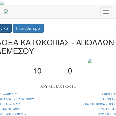
Toggl
naviga
νικά
Περισσότερα
ΔΟΞΑ ΚΑΤΩΚΟΠΙΑΣ - ΑΠΟΛΛΩΝ
ΛΕΜΕΣΟΥ
10
0
Αρχικές Ενδεκάδες
Σ ΦΛΩΡΙΔΗΣ
ΣΑΒΒΑΣ Π
 ΑΓΓΕΛΟΣ ΧΡΥΣΟΣΤΟΜΟΥ
ΑΝΔΡΕΑΣ
ΟΣ ΚΑΟΥΣΛΙΔΗΣ
CHARLIE THOMAS ROB
Σ ΧΑΤΖΗΓΙΑΝΝΗΣ
ΘΕΟΔΩΡΟΣ ΠΡ
ΑΣ ΠΑΠΑΣΤΥΛΙΑΝΟΥ
ΚΥΡΙΑΚΟΣ Χ