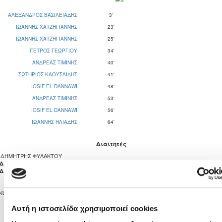
ΑΛΕΞΑΝΔΡΟΣ ΒΑΣΙΛΕΙΑΔΗΣ
3'
ΙΩΑΝΝΗΣ ΧΑΤΖΗΓΙΑΝΝΗΣ
23'
ΙΩΑΝΝΗΣ ΧΑΤΖΗΓΙΑΝΝΗΣ
25'
ΠΕΤΡΟΣ ΓΕΩΡΓΙΟΥ
34'
ΑΝΔΡΕΑΣ ΤΙΜΙΝΗΣ
40'
ΣΩΤΗΡΙΟΣ ΚΑΟΥΣΛΙΔΗΣ
41'
IOSIF EL DANNAWI
48'
ΑΝΔΡΕΑΣ ΤΙΜΙΝΗΣ
53'
IOSIF EL DANNAWI
56'
ΙΩΑΝΝΗΣ ΗΛΙΑΔΗΣ
64'
Διαιτητές
ΔΗΜΗΤΡΗΣ ΦΥΛΑΚΤΟΥ
ΒΑΣΙΛΗΣ ΘΩΜΑ
 Διαιτητής
ΧΡΙΣΤΑΚΗΣ ΧΑΤΖΗΠΡΟΔΡΟΜΟΥ
 Διαιτητής
ΚΟΙΝΩΤΙΚΟ ΣΤΑΔΙΟ ΚΑΠΕΔΩΝ
10
0
Αυτή η ιστοσελίδα χρησιμοποιεί cookies