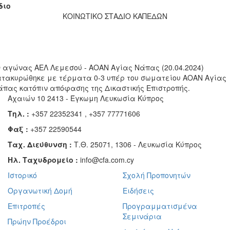
διο
ΚΟΙΝΩΤΙΚΟ ΣΤΑΔΙΟ ΚΑΠΕΔΩΝ
Ο αγώνας ΑΕΛ Λεμεσού - ΑΟΑΝ Αγίας Νάπας (20.04.2024)
ατακυρώθηκε με τέρματα 0-3 υπέρ του σωματείου ΑΟΑΝ Αγίας
άπας κατόπιν απόφασης της Δικαστικής Επιστροπής.
Αχαιών 10 2413 - Έγκωμη Λευκωσία Κύπρος
Τηλ. :
+357 22352341 , +357 77771606
Φαξ :
+357 22590544
Ταχ. Διεύθυνση :
Τ.Θ. 25071, 1306 - Λευκωσία Κύπρος
Ηλ. Ταχυδρομείο :
info@cfa.com.cy
Ιστορικό
Σχολή Προπονητών
Οργανωτική Δομή
Ειδήσεις
Επιτροπές
Προγραμματισμένα
Σεμινάρια
Πρώην Προέδροι