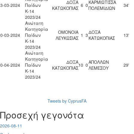
ΔΟΞΑ
ΚΑΡΜΙΩΤΙΣΣΑ
23-03-2024
Παίδων
6
0
34'
ΚΑΤΩΚΟΠΙΑΣ
ΠΟΛΕΜΙΔΙΩΝ
Κ-14
2023/24
Ανώτατη
Κατηγορία
ΟΜΟΝΟΙΑ
ΔΟΞΑ
30-03-2024
Παίδων
1
3
13'
ΛΕΥΚΩΣΙΑΣ
ΚΑΤΩΚΟΠΙΑΣ
Κ-14
2023/24
Ανώτατη
Κατηγορία
ΔΟΞΑ
ΑΠΟΛΛΩΝ
20-04-2024
Παίδων
10
0
29'
ΚΑΤΩΚΟΠΙΑΣ
ΛΕΜΕΣΟΥ
Κ-14
2023/24
Tweets by CyprusFA
Προσεχή γεγονότα
2026-08-11