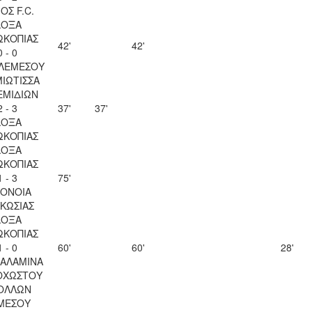
ΟΣ F.C.
ΔΟΞΑ
ΩΚΟΠΙΑΣ
42'
42'
0 - 0
 ΛΕΜΕΣΟΥ
ΙΩΤΙΣΣΑ
ΕΜΙΔΙΩΝ
2 - 3
37'
37'
ΔΟΞΑ
ΩΚΟΠΙΑΣ
ΔΟΞΑ
ΩΚΟΠΙΑΣ
1 - 3
75'
ΟΝΟΙΑ
ΚΩΣΙΑΣ
ΔΟΞΑ
ΩΚΟΠΙΑΣ
1 - 0
60'
60'
28'
ΣΑΛΑΜΙΝΑ
ΟΧΩΣΤΟΥ
ΟΛΛΩΝ
ΜΕΣΟΥ