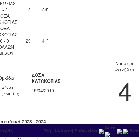
ΚΩΣΙΑΣ
1 - 3
13'
64'
ΔΟΞΑ
ΩΚΟΠΙΑΣ
ΔΟΞΑ
ΩΚΟΠΙΑΣ
0 - 0
29'
41'
ΟΛΛΩΝ
ΜΕΣΟΥ
Νούμερο
Φανέλας
ΔΟΞΑ
4
Ομάδα
ΚΑΤΩΚΟΠΙΑΣ
Ημ/νία
19/04/2010
Γέννησης:
ατιστικά 2023 - 2024
Αυτο
εσμός
Συμ
Αλλαγή
Ενδεκάδα
Λεπ