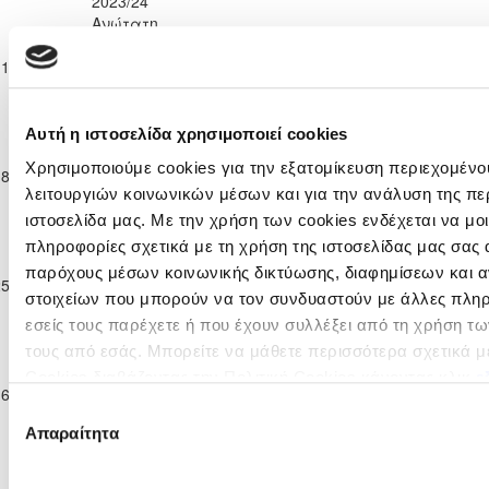
2023/24
Ανώτατη
Κατηγορία
ΔΟΞΑ
11-11-2023
Παίδων
0
0
ΑΡΗΣ ΛΕΜΕΣΟΥ
42'
ΚΑΤΩΚΟΠΙΑΣ
Κ-14
2023/24
Ανώτατη
Αυτή η ιστοσελίδα χρησιμοποιεί cookies
Κατηγορία
ΚΑΡΜΙΩΤΙΣΣΑ
ΔΟΞΑ
Χρησιμοποιούμε cookies για την εξατομίκευση περιεχομένο
18-11-2023
Παίδων
2
3
37'
ΠΟΛΕΜΙΔΙΩΝ
ΚΑΤΩΚΟΠΙΑΣ
λειτουργιών κοινωνικών μέσων και για την ανάλυση της πε
Κ-14
2023/24
ιστοσελίδα μας. Με την χρήση των cookies ενδέχεται να μ
Ανώτατη
πληροφορίες σχετικά με τη χρήση της ιστοσελίδας μας σας 
Κατηγορία
παρόχους μέσων κοινωνικής δικτύωσης, διαφημίσεων και α
ΔΟΞΑ
ΟΜΟΝΟΙΑ
25-11-2023
Παίδων
1
3
75'
ΚΑΤΩΚΟΠΙΑΣ
ΛΕΥΚΩΣΙΑΣ
στοιχείων που μπορούν να τον συνδυαστούν με άλλες πλη
Κ-14
εσείς τους παρέχετε ή που έχουν συλλέξει από τη χρήση τ
2023/24
Ανώτατη
τους από εσάς. Μπορείτε να μάθετε περισσότερα σχετικά μ
Κατηγορία
Cookies διαβάζοντας την Πολιτική Cookies κάνοντας κλικ
ε
ΔΟΞΑ
ΝΕΑ ΣΑΛΑΜΙΝΑ
16-12-2023
Παίδων
1
0
60'
ΚΑΤΩΚΟΠΙΑΣ
ΑΜΜΟΧΩΣΤΟΥ
Επιλογή
Κ-14
Απαραίτητα
2023/24
συγκατάθεσης
Ανώτατη
Κατηγορία