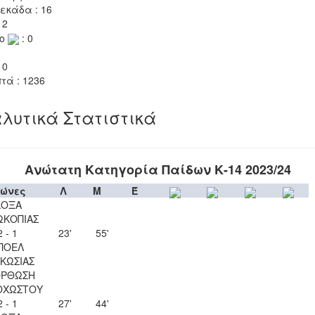
εκάδα : 16
 2
το
: 0
 0
τά : 1236
λυτικά Στατιστικά
Ανώτατη Κατηγορία Παίδων Κ-14 2023/24
ώνες
Λ
Μ
Έ
ΔΟΞΑ
ΩΚΟΠΙΑΣ
2 - 1
23'
55'
ΠΟΕΛ
ΚΩΣΙΑΣ
ΟΡΘΩΣΗ
ΟΧΩΣΤΟΥ
2 - 1
27'
44'