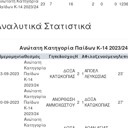
Ανώτατη Κατηγορία
23
7
16
2
0
0
123
Παίδων Κ-14 2023/24
Αναλυτικά Στατιστικά
Ανώτατη Κατηγορία Παίδων Κ-14 2023/24
Ημερομηνία
Θεσμός
Γηπεδούχος
H
A
Φιλοξενούμενη
Λεπ
Ανώτατη
Κατηγορία
ΔΟΞΑ
ΑΠΟΕΛ
23-09-2023
Παίδων
2
1
23'
ΚΑΤΩΚΟΠΙΑΣ
ΛΕΥΚΩΣΙΑΣ
Κ-14
2023/24
Ανώτατη
Κατηγορία
ΑΝΟΡΘΩΣΗ
ΔΟΞΑ
30-09-2023
Παίδων
2
1
27'
ΑΜΜΟΧΩΣΤΟΥ
ΚΑΤΩΚΟΠΙΑΣ
Κ-14
2023/24
Ανώτατη
Κατηγορία
ΔΟΞΑ
ΑΟΑΝ ΑΓΙΑΣ