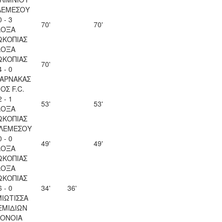
ΛΕΜΕΣΟΥ
0 - 3
70'
70'
ΔΟΞΑ
ΩΚΟΠΙΑΣ
ΔΟΞΑ
ΩΚΟΠΙΑΣ
70'
4 - 0
ΛΑΡΝΑΚΑΣ
ΟΣ F.C.
2 - 1
53'
53'
ΔΟΞΑ
ΩΚΟΠΙΑΣ
 ΛΕΜΕΣΟΥ
0 - 0
49'
49'
ΔΟΞΑ
ΩΚΟΠΙΑΣ
ΔΟΞΑ
ΩΚΟΠΙΑΣ
6 - 0
34'
36'
ΙΩΤΙΣΣΑ
ΕΜΙΔΙΩΝ
ΟΝΟΙΑ