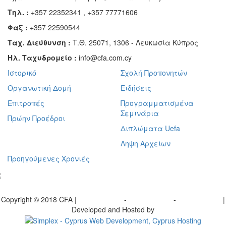
Τηλ. :
+357 22352341 , +357 77771606
Φαξ :
+357 22590544
Ταχ. Διεύθυνση :
Τ.Θ. 25071, 1306 - Λευκωσία Κύπρος
Ηλ. Ταχυδρομείο :
info@cfa.com.cy
Ιστορικό
Σχολή Προπονητών
Οργανωτική Δομή
Ειδήσεις
Επιτροπές
Προγραμματισμένα
Σεμινάρια
Πρώην Προέδροι
Διπλώματα Uefa
Ληψη Αρχείων
Προηγούμενες Χρονιές
γραφείτε στο ενημερωτικό μας δελτίο
Copyright © 2018 CFA |
Privacy policy
-
Terms of Use
-
Cookie Policy
|
Developed and Hosted by