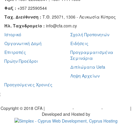
Φαξ :
+357 22590544
Ταχ. Διεύθυνση :
Τ.Θ. 25071, 1306 - Λευκωσία Κύπρος
Ηλ. Ταχυδρομείο :
info@cfa.com.cy
Ιστορικό
Σχολή Προπονητών
Οργανωτική Δομή
Ειδήσεις
Επιτροπές
Προγραμματισμένα
Σεμινάρια
Πρώην Προέδροι
Διπλώματα Uefa
Ληψη Αρχείων
Προηγούμενες Χρονιές
γραφείτε στο ενημερωτικό μας δελτίο
Copyright © 2018 CFA |
Privacy policy
-
Terms of Use
-
Cookie Policy
|
Developed and Hosted by
Change your consent