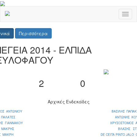
Toggl
naviga
νικά
Περισσότερα
ΠΕΓΕΙΑ 2014 - ΕΛΠΙΔΑ
ΞΥΛΟΦΑΓΟΥ
2
0
Αρχικές Ενδεκάδες
ΟΣ ΑΝΤΩΝΙΟΥ
ΒΑΣΙΛΗΣ ΠΑΠΑ
 ΠΑΛΑΤΕΣ
ΑΝΤΩΝΗΣ ΚΟ
ΗΣ ΓΙΑΝΝΑΚΟΥ
ΧΡΥΣΟΣΤΟΜΟΣ 
Σ ΜΑΚΡΗΣ
ΒΛΑΣΗΣ ΣΤ
Σ ΜΑΚΡΗ
DE CEITA PINTO JALO