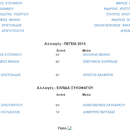
ΙΟΣ ΕΥΣΤΑΘΙΟΥ
ΜΑΡΙΟΣ 
 ΙΩΑΝΝΟΥ
ΑΝΔΡΕΑΣ ΧΡΙΣΤ
 ΚΩΣΤΑΣ ΓΕΩΡΓΙΟΥ
ΣΤΑΥΡΟΣ ΕΡΩΤ
ΜΠΟΣ ΜΙΧΑΗΛ
ΑΝΔΡΕΑΣ Β
 ΧΡΙΣΤΟΦΙΔΗΣ
DAOUD BOKONGE BAK
Σ ΑΡΙΣΤΟΤΕΛΟΥΣ
JERO
Αλλαγές - ΠΕΓΕΙΑ 2014
Λεπτό
Μέσα
ΟΣ ΕΥΣΤΑΘΙΟΥ
55'
ΑΧΙΛΛΕΑΣ ΜΙΧΑΗΛ
ΜΠΟΣ ΜΙΧΑΗΛ
62'
ΣΠΑΡΤΑΚΟΣ ΦΙΛΙΠΠΙΔΗΣ
 ΧΡΙΣΤΟΦΙΔΗΣ
87'
ΧΡΗΣΤΟΣ ΒΑΛΑΝΤΗΣ
Αλλαγές - ΕΛΠΙΔΑ ΞΥΛΟΦΑΓΟΥ
Λεπτό
Μέσα
Σ ΕΡΩΤΟΚΡΙΤΟΥ
63'
ΚΩΝΣΤΑΝΤΙΝΟΣ ΚΑΥΚΑΡΚΟΥ
Σ ΚΟΥΔΕΛΛΗΣ
74'
ΔΗΜΗΤΡΗΣ ΠΑΡΤΑΣΑΣ
Γκολ