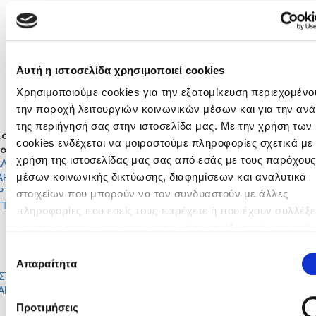
ΧΡΙΣΤΟΣ ΜΑΚΡΗΣ
ΒΛΑΣΗΣ ΣΤΥΛΙΑΝΟΥ
ΧΡΗΣΤΟΣ ΜΑΚΡΗ
DE CEITA PINTO JALO OSVALDO
ΕΥΣΤΑΘΙΟΣ ΕΥΣΤΑΘΙΟΥ
ΜΑΡΙΟΣ ΣΤΑΥΡΟΥ
ΜΑΡΙΟΣ ΙΩΑΝΝΟΥ
ΑΝΔΡΕΑΣ ΧΡΙΣΤΟΔΟΥΛΟΥ
ΓΙΑΝΝΗΣ ΚΩΣΤΑΣ ΓΕΩΡΓΙΟΥ
ΣΤΑΥΡΟΣ ΕΡΩΤΟΚΡΙΤΟΥ
Αυτή η ιστοσελίδα χρησιμοποιεί cookies
ΧΑΡΑΛΑΜΠΟΣ ΜΙΧΑΗΛ
ΑΝΔΡΕΑΣ ΒΑΣΙΛΕΙΟΥ
ΝΙΚΟΛΑΣ ΧΡΙΣΤΟΦΙΔΗΣ
DAOUD BOKONGE BAKALANDW
Χρησιμοποιούμε cookies για την εξατομίκευση περιεχομένου
ΜΙΧΑΛΗΣ ΑΡΙΣΤΟΤΕΛΟΥΣ
JEROME AGBO
την παροχή λειτουργιών κοινωνικών μέσων και για την αν
της περιήγησή σας στην ιστοσελίδα μας. Με την χρήση των
αγές
cookies ενδέχεται να μοιραστούμε πληροφορίες σχετικά με 
σα
Έξω
Λεπτό
Μέσα
Έξω
χρήση της ιστοσελίδας μας σας από εσάς με τους παρόχους
ΛΛΕΑΣ
ΕΥΣΤΑΘΙΟΣ
55'
ΑΗΛ
ΕΥΣΤΑΘΙΟΥ
μέσων κοινωνικής δικτύωσης, διαφημίσεων και αναλυτικά
ΡΤΑΚΟΣ
ΧΑΡΑΛΑΜΠΟΣ
στοιχείων που μπορούν να τον συνδυαστούν με άλλες
62'
ΙΠΠΙΔΗΣ
ΜΙΧΑΗΛ
πληροφορίες που εσείς τους παρέχετε ή που έχουν συλλέξε
ΚΩΝΣΤΑΝΤΙΝΟΣ
ΣΤΑΥΡΟΣ
63'
τη χρήση των υπηρεσιών τους από εσάς. Μπορείτε να μάθε
ΚΑΥΚΑΡΚΟΥ
ΕΡΩΤΟΚΡΙΤ
περισσότερα σχετικά με την χρήση των Cookies διαβάζοντα
ΔΗΜΗΤΡΗΣ
ΑΝΤΩΝΗΣ
Επιλογή
74'
ΠΑΡΤΑΣΑΣ
ΚΟΥΔΕΛΛΗΣ
Πολιτική Cookies κάνοντας κλικ
εδώ
Απαραίτητα
συγκατάθεσης
ΣΤΟΣ
ΝΙΚΟΛΑΣ
87'
ΑΝΤΗΣ
ΧΡΙΣΤΟΦΙΔΗΣ
Προτιμήσεις