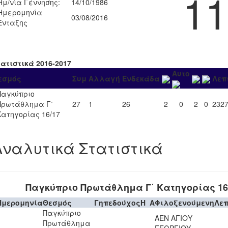
11
Ημ/νία Γέννησης:
14/10/1986
Ημερομηνία
03/08/2016
Ένταξης
τατιστικά 2016-2017
Αυτο
εσμός
Συμ
Αλλαγή
Ενδεκάδα
Λεπ
Παγκύπριο
Πρωτάθλημα Γ΄
27
1
26
2
0
2
0
232
Κατηγορίας 16/17
Αναλυτικά Στατιστικά
Παγκύπριο Πρωτάθλημα Γ΄ Κατηγορίας 16
Ημερομηνία
Θεσμός
Γηπεδούχος
H
A
Φιλοξενούμενη
Λε
Παγκύπριο
ΑΕΝ ΑΓΙΟΥ
Πρωτάθλημα
ΓΕΩΡΓΙΟΥ