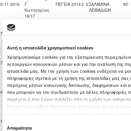
19-11-2016
Γ΄
ΠΕΓΕΙΑ 2014
3
2
ΣΑΛΑΜΙΝΑ
90'
Κατηγορίας
ΛΕΙΒΑΔΙΩΝ
16/17
Παγκύπριο
Πρωτάθλημα
ΗΡΑΚΛΗΣ
17-12-2016
Γ΄
ΠΕΓΕΙΑ 2014
0
0
88'
ΓΕΡΟΛΑΚΚΟΥ
Κατηγορίας
16/17
Αυτή η ιστοσελίδα χρησιμοποιεί cookies
Παγκύπριο
Πρωτάθλημα
Χρησιμοποιούμε cookies για την εξατομίκευση περιεχομένο
ΧΑΛΚΑΝΟΡΑΣ
07-01-2017
Γ΄
2
0
ΠΕΓΕΙΑ 2014
90'
λειτουργιών κοινωνικών μέσων και για την ανάλυση της πε
ΙΔΑΛΙΟΥ
Κατηγορίας
ιστοσελίδα μας. Με την χρήση των cookies ενδέχεται να μ
16/17
πληροφορίες σχετικά με τη χρήση της ιστοσελίδας μας σας 
Παγκύπριο
ΑΕΝ ΑΓΙΟΥ
παρόχους μέσων κοινωνικής δικτύωσης, διαφημίσεων και α
Πρωτάθλημα
ΓΕΩΡΓΙΟΥ
14-01-2017
Γ΄
3
2
ΠΕΓΕΙΑ 2014
90'
που μπορούν να τον συνδυαστούν με άλλες πληροφορίες πο
ΒΡΥΣΟΥΛΩΝ
Κατηγορίας
παρέχετε ή που έχουν συλλέξει από τη χρήση των υπηρεσι
ΑΧΕΡΙΤΟΥ
16/17
Μπορείτε να μάθετε περισσότερα σχετικά με την χρήση τω
Παγκύπριο
διαβάζοντας την Πολιτική Cookies κάνοντας κλικ
εδώ
Πρωτάθλημα
Π.Ο.
21-01-2017
Γ΄
ΠΕΓΕΙΑ 2014
1
2
ΞΥΛΟΤΥΜΠΟΥ
90'
Επιλογή
Κατηγορίας
2006
Απαραίτητα
συγκατάθεσης