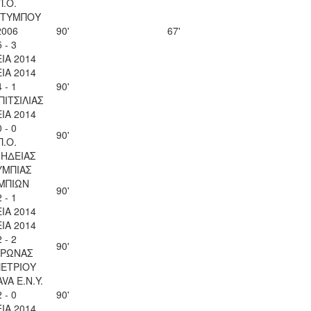
Π.Ο.
ΤΥΜΠΟΥ
2006
90'
67'
5 - 3
ΙΑ 2014
ΙΑ 2014
4 - 1
90'
ΠΙΤΣΙΛΙΑΣ
ΙΑ 2014
0 - 0
90'
Π.Ο.
ΗΔΕΙΑΣ
ΥΜΠΙΑΣ
ΜΠΙΩΝ
90'
2 - 1
ΙΑ 2014
ΙΑ 2014
2 - 2
90'
ΥΡΩΝΑΣ
ΠΕΤΡΙΟΥ
VA Ε.Ν.Y.
2 - 0
90'
ΙΑ 2014