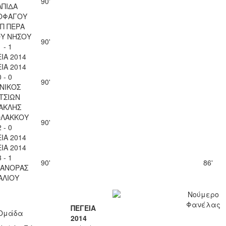
90'
ΛΠΙΔΑ
ΟΦΑΓΟΥ
Π ΠΕΡΑ
ΟΥ ΝΗΣΟΥ
90'
1 - 1
ΙΑ 2014
ΙΑ 2014
0 - 0
90'
ΝΙΚΟΣ
ΤΣΙΩΝ
ΑΚΛΗΣ
ΟΛΑΚΚΟΥ
90'
2 - 0
ΙΑ 2014
ΙΑ 2014
3 - 1
90'
86'
ΚΑΝΟΡΑΣ
ΑΛΙΟΥ
Νούμερο
Φανέλας
ΠΕΓΕΙΑ
Ομάδα
2014