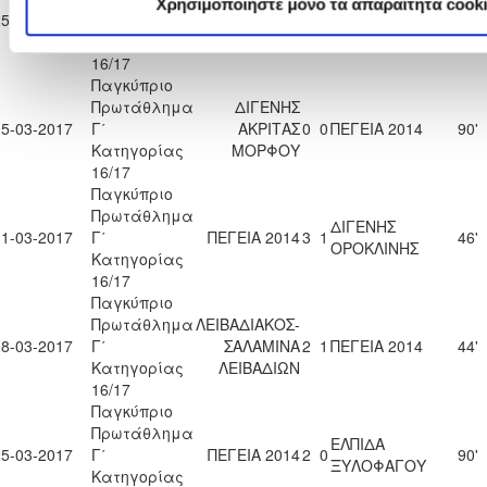
Χρησιμοποιήστε μόνο τα απαραίτητα cook
25-02-2017
Γ΄
ΠΕΓΕΙΑ 2014
2
2
KRASAVA Ε.Ν.Y.
90'
Κατηγορίας
16/17
Παγκύπριο
Πρωτάθλημα
ΔΙΓΕΝΗΣ
05-03-2017
Γ΄
ΑΚΡΙΤΑΣ
0
0
ΠΕΓΕΙΑ 2014
90'
Κατηγορίας
ΜΟΡΦΟΥ
16/17
Παγκύπριο
Πρωτάθλημα
ΔΙΓΕΝΗΣ
11-03-2017
Γ΄
ΠΕΓΕΙΑ 2014
3
1
46'
ΟΡΟΚΛΙΝΗΣ
Κατηγορίας
16/17
Παγκύπριο
Πρωτάθλημα
ΛΕΙΒΑΔΙΑΚΟΣ-
18-03-2017
Γ΄
ΣΑΛΑΜΙΝΑ
2
1
ΠΕΓΕΙΑ 2014
44'
Κατηγορίας
ΛΕΙΒΑΔΙΩΝ
16/17
Παγκύπριο
Πρωτάθλημα
ΕΛΠΙΔΑ
25-03-2017
Γ΄
ΠΕΓΕΙΑ 2014
2
0
90'
ΞΥΛΟΦΑΓΟΥ
Κατηγορίας