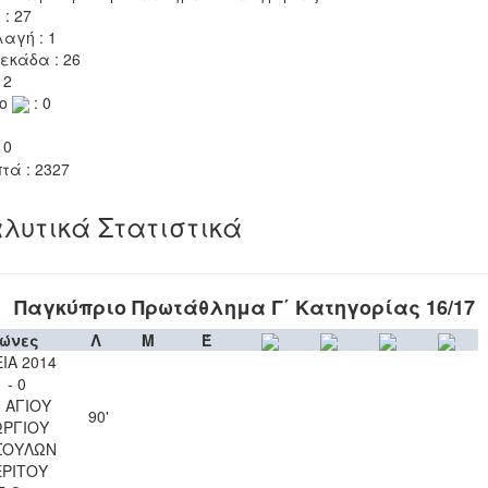
 : 27
αγή : 1
εκάδα : 26
 2
το
: 0
 0
τά : 2327
λυτικά Στατιστικά
Παγκύπριο Πρωτάθλημα Γ΄ Κατηγορίας 16/17
ώνες
Λ
Μ
Έ
ΙΑ 2014
1 - 0
 ΑΓΙΟΥ
90'
ΩΡΓΙΟΥ
ΣΟΥΛΩΝ
ΕΡΙΤΟΥ