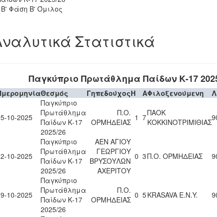
- Β' Φάση Β' Όμιλος
Αναλυτικά Στατιστικά
Παγκύπριο Πρωτάθλημα Παίδων Κ-17 2025
Ημερομηνία
Θεσμός
Γηπεδούχος
H
A
Φιλοξενούμενη
Λ
Παγκύπριο
Πρωτάθλημα
Π.Ο.
ΠΑΟΚ
05-10-2025
1
7
9
Παίδων Κ-17
ΟΡΜΗΔΕΙΑΣ
ΚΟΚΚΙΝΟΤΡΙΜΙΘΙΑΣ
2025/26
Παγκύπριο
ΑΕΝ ΑΓΙΟΥ
Πρωτάθλημα
ΓΕΩΡΓΙΟΥ
12-10-2025
0
3
Π.Ο. ΟΡΜΗΔΕΙΑΣ
9
Παίδων Κ-17
ΒΡΥΣΟΥΛΩΝ
2025/26
ΑΧΕΡΙΤΟΥ
Παγκύπριο
Πρωτάθλημα
Π.Ο.
19-10-2025
0
5
KRASAVA Ε.Ν.Y.
9
Παίδων Κ-17
ΟΡΜΗΔΕΙΑΣ
2025/26