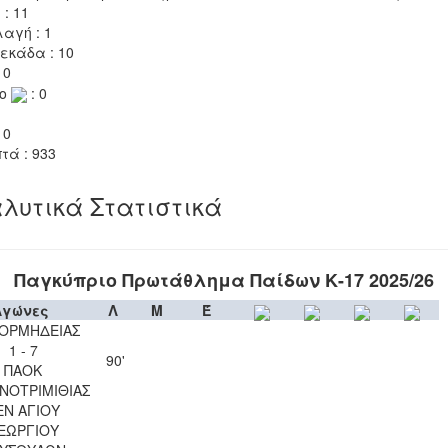
 : 11
αγή : 1
εκάδα : 10
 0
το
: 0
 0
τά : 933
λυτικά Στατιστικά
Παγκύπριο Πρωτάθλημα Παίδων Κ-17 2025/26
Αγώνες
Λ
Μ
Έ
 ΟΡΜΗΔΕΙΑΣ
1 - 7
90'
ΠΑΟΚ
ΝΟΤΡΙΜΙΘΙΑΣ
ΕΝ ΑΓΙΟΥ
ΕΩΡΓΙΟΥ