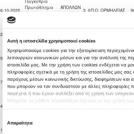
Παγκύπριο
Πρωτάθλημα
ΑΠΟΛΛΩΝ
26-10-2025
3
0
Π.Ο. ΟΡΜΗΔΕΙΑΣ
9
Παίδων Κ-17
ΛΥΜΠΙΩΝ
2025/26
Παγκύπριο
OLYMPIACOS
Πρωτάθλημα
Π.Ο.
02-11-2025
0
7
SOCCER WORLD
9
Παίδων Κ-17
ΟΡΜΗΔΕΙΑΣ
CYPRUS FC
Αυτή η ιστοσελίδα χρησιμοποιεί cookies
2025/26
Παγκύπριο
Χρησιμοποιούμε cookies για την εξατομίκευση περιεχομένο
Πρωτάθλημα
Π.Ο. ΑΔΩΝΙΣ
λειτουργιών κοινωνικών μέσων και για την ανάλυση της πε
09-11-2025
5
0
Π.Ο. ΟΡΜΗΔΕΙΑΣ
9
Παίδων Κ-17
ΙΔΑΛΙΟΥ
ιστοσελίδα μας. Με την χρήση των cookies ενδέχεται να μ
2025/26
πληροφορίες σχετικά με τη χρήση της ιστοσελίδας μας σας 
Παγκύπριο
Πρωτάθλημα
Π.Ο.
ΧΑΛΚΑΝΟΡΑΣ
παρόχους μέσων κοινωνικής δικτύωσης, διαφημίσεων και α
07-12-2025
0
9
5
Παίδων Κ-17
ΟΡΜΗΔΕΙΑΣ
ΙΔΑΛΙΟΥ
που μπορούν να τον συνδυαστούν με άλλες πληροφορίες πο
2025/26
παρέχετε ή που έχουν συλλέξει από τη χρήση των υπηρεσι
Παγκύπριο
ΑΕΝ ΑΓΙΟΥ
Μπορείτε να μάθετε περισσότερα σχετικά με την χρήση τω
Πρωτάθλημα
Π.Ο.
ΓΕΩΡΓΙΟΥ
04-01-2026
3
0
9
διαβάζοντας την Πολιτική Cookies κάνοντας κλικ
εδώ
Παίδων Κ-17
ΟΡΜΗΔΕΙΑΣ
ΒΡΥΣΟΥΛΩΝ
2025/26
ΑΧΕΡΙΤΟΥ
Επιλογή
Παγκύπριο
Απαραίτητα
συγκατάθεσης
Πρωτάθλημα
KRASAVA
11-01-2026
10
0
Π.Ο. ΟΡΜΗΔΕΙΑΣ
7
Παίδων Κ-17
Ε.Ν.Y.