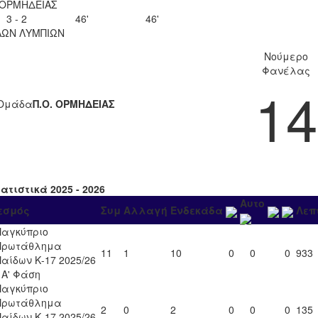
 ΟΡΜΗΔΕΙΑΣ
3 - 2
46'
46'
ΛΩΝ ΛΥΜΠΙΩΝ
Νούμερο
Φανέλας
14
Ομάδα
Π.Ο. ΟΡΜΗΔΕΙΑΣ
ατιστικά 2025 - 2026
Αυτο
εσμός
Συμ
Αλλαγή
Ενδεκάδα
Λεπ
Παγκύπριο
Πρωτάθλημα
11
1
10
0
0
0
933
Παίδων Κ-17 2025/26
- Α' Φάση
Παγκύπριο
Πρωτάθλημα
2
0
2
0
0
0
135
Παίδων Κ-17 2025/26