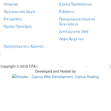
Ιστορικό
Σχολή Προπονητών
Οργανωτική Δομή
Ειδήσεις
Επιτροπές
Προγραμματισμένα
Σεμινάρια
Πρώην Προέδροι
Διπλώματα Uefa
Ληψη Αρχείων
Προηγούμενες Χρονιές
γραφείτε στο ενημερωτικό μας δελτίο
Copyright © 2018 CFA |
Privacy policy
-
Terms of Use
-
Cookie Policy
|
Developed and Hosted by
Change your consent