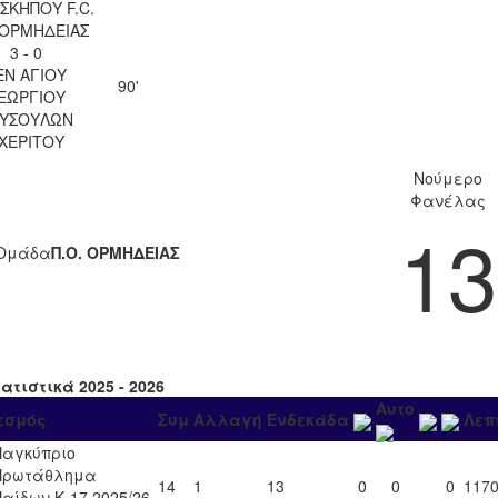
ΣΚΗΠΟΥ F.C.
 ΟΡΜΗΔΕΙΑΣ
3 - 0
ΕΝ ΑΓΙΟΥ
90'
ΕΩΡΓΙΟΥ
ΥΣΟΥΛΩΝ
ΧΕΡΙΤΟΥ
Νούμερο
Φανέλας
13
Ομάδα
Π.Ο. ΟΡΜΗΔΕΙΑΣ
ατιστικά 2025 - 2026
Αυτο
εσμός
Συμ
Αλλαγή
Ενδεκάδα
Λεπ
Παγκύπριο
Πρωτάθλημα
14
1
13
0
0
0
117
Παίδων Κ-17 2025/26