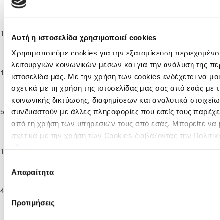
2025/26
Παγκύπριο
Πρωτάθλημα
ΠΑΟΚ
21-12-2025
11
0
Π.Ο. ΟΡΜΗΔΕΙ
Παίδων Κ-17
ΚΟΚΚΙΝΟΤΡΙΜΙΘΙΑΣ
Αυτή η ιστοσελίδα χρησιμοποιεί cookies
2025/26
Χρησιμοποιούμε cookies για την εξατομίκευση περιεχομένο
Παγκύπριο
λειτουργιών κοινωνικών μέσων και για την ανάλυση της πε
Πρωτάθλημα
11-01-2026
KRASAVA Ε.Ν.Y.
10
0
Π.Ο. ΟΡΜΗΔΕΙ
ιστοσελίδα μας. Με την χρήση των cookies ενδέχεται να μ
Παίδων Κ-17
2025/26
σχετικά με τη χρήση της ιστοσελίδας μας σας από εσάς με
Παγκύπριο
κοινωνικής δικτύωσης, διαφημίσεων και αναλυτικά στοιχεί
OLYMPIACOS
Πρωτάθλημα
25-01-2026
SOCCER WORLD
5
0
Π.Ο. ΟΡΜΗΔΕΙ
συνδυαστούν με άλλες πληροφορίες που εσείς τους παρέχετ
Παίδων Κ-17
CYPRUS FC
από τη χρήση των υπηρεσιών τους από εσάς. Μπορείτε να
2025/26
σχετικά με την χρήση των Cookies διαβάζοντας την Πολιτικ
Παγκύπριο
Πρωτάθλημα
Π.Ο. ΑΔΩΝΙΣ
εδώ
01-02-2026
Π.Ο. ΟΡΜΗΔΕΙΑΣ
0
4
Παίδων Κ-17
ΙΔΑΛΙΟΥ
Επιλογή
2025/26
Απαραίτητα
συγκατάθεσης
Παγκύπριο
Πρωτάθλημα
14-02-2026
ΣΠΑΡΤΑΚΟΣ ΚΙΤΙΟΥ
3
0
Π.Ο. ΟΡΜΗΔΕΙ
Παίδων Κ-17
Προτιμήσεις
2025/26
Παγκύπριο