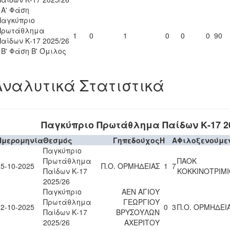
- Α' Φάση
Παγκύπριο
Πρωτάθλημα
1
0
1
0
0
0
90
Παίδων Κ-17 2025/26
- Β' Φάση Β' Όμιλος
Αναλυτικά Στατιστικά
Παγκύπριο Πρωτάθλημα Παίδων Κ-17 20
Ημερομηνία
Θεσμός
Γηπεδούχος
H
A
Φιλοξενούμε
Παγκύπριο
Πρωτάθλημα
ΠΑΟΚ
05-10-2025
Π.Ο. ΟΡΜΗΔΕΙΑΣ
1
7
Παίδων Κ-17
ΚΟΚΚΙΝΟΤΡΙΜΙ
2025/26
Παγκύπριο
ΑΕΝ ΑΓΙΟΥ
Πρωτάθλημα
ΓΕΩΡΓΙΟΥ
12-10-2025
0
3
Π.Ο. ΟΡΜΗΔΕΙ
Παίδων Κ-17
ΒΡΥΣΟΥΛΩΝ
2025/26
ΑΧΕΡΙΤΟΥ