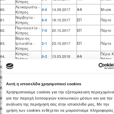
Κύπρος
Λευκορωσία -
60.
0-0
14.09.2017
ΦΑ
Μινσκ
Κύπρος
Νορβηγία -
61.
6-0
18.10.2017
ΕΠ
Πόρτο
Κύπρος
Πορτογαλία -
62.
7-0
20.10.2017
ΕΠ
Πόρτο
Κύπρος
Βόρειος
63.
Ιρλανδία -
2-1
23.10.2017
ΕΠ
Πόρτο
Κύπρος
Κύπρος -
Πέρα Χ
64.
0-2
13.03.2018
ΦΑ
Σκόπια
Νήσου
Κύπρος -
Πέρα Χ
65.
1-1
15.03.2018
ΦΑ
Σκόπια
Νήσου
Κύπρος -
66.
1-2
19.08.2018
ΦΑ
Λακατ
Λευκορωσία
Αυτή η ιστοσελίδα χρησιμοποιεί cookies
Κύπρος -
Μακάρ
67.
1-2
21.08.2018
ΦΑ
Λευκορωσία
Στάδιο
Χρησιμοποιούμε cookies για την εξατομίκευση περιεχομένο
Σκόπια -
68.
0-1
19.09.2018
ΦΑ
Σκόπια
για την παροχή λειτουργιών κοινωνικών μέσων και για την
Κύπρος
ανάλυση της περιήγησή σας στην ιστοσελίδα μας. Με την
Σκόπια -
69.
5-1
21.09.2018
ΦΑ
Σκόπια
χρήση των cookies ενδέχεται να μοιραστούμε πληροφορίες
Κύπρος