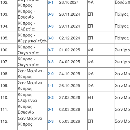
102.
6-1
28.102024
ΦΑ
Βουδαπ
Κύπρος
Κύπρος -
103.
0-3
26.11.2024
ΕΠ
Πάφος
Εσθονία
Κύπρος -
104.
0-3
29.11.2024
ΕΠ
Πάφος
Ελβετία
Κύπρος -
105.
3-0
02.12.2024
ΕΠ
Πάφος
Αζερμπαϊτζάν
Κύπρος -
106.
0-7
21.02.2025
ΦΑ
Σωτήρ
Ουγγαρία
Κύπρος -
107.
0-3
24.02.2025
ΦΑ
Σωτήρ
Ουγγαρία
Σαν Μαρίνο -
108.
2-0
24.10.2025
ΦΑ
Σαν Μα
Κύπρος
Σαν Μαρίνο -
109.
1-1
26.10.2025
ΦΑ
Σαν Μα
Κύπρος
Κύπρος -
110.
0-2
27.02.2026
ΕΠ
Σαν Μα
Σλοβενία
Κύπρος -
111.
0-1
02.03.2026
ΕΠ
Σαν Μα
Εσθονία
Σαν Μαρίνο -
112.
2-3
05.03.2026
ΕΠ
Σαν Μα
Κύπρος