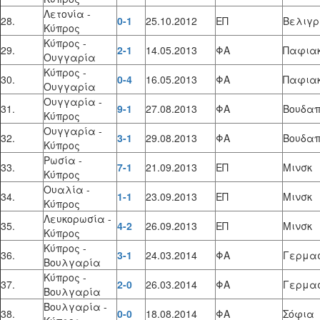
Λετονία -
28.
0-1
25.10.2012
ΕΠ
Βελιγρ
Κύπρος
Κύπρος -
29.
2-1
14.05.2013
ΦΑ
Παφια
Ουγγαρία
Κύπρος -
30.
0-4
16.05.2013
ΦΑ
Παφια
Ουγγαρία
Ουγγαρία -
31.
9-1
27.08.2013
ΦΑ
Βουδαπ
Κύπρος
Ουγγαρία -
32.
3-1
29.08.2013
ΦΑ
Βουδαπ
Κύπρος
Ρωσία -
33.
7-1
21.09.2013
ΕΠ
Μινσκ
Κύπρος
Ουαλία -
34.
1-1
23.09.2013
ΕΠ
Μινσκ
Κύπρος
Λευκορωσία -
35.
4-2
26.09.2013
ΕΠ
Μινσκ
Κύπρος
Κύπρος -
36.
3-1
24.03.2014
ΦΑ
Γερμα
Βουλγαρία
Κύπρος -
37.
2-0
26.03.2014
ΦΑ
Γερμα
Βουλγαρία
Βουλγαρία -
38.
0-0
18.08.2014
ΦΑ
Σόφια