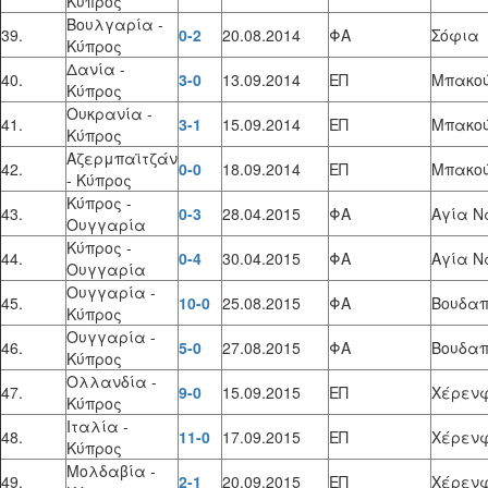
Κύπρος
Βουλγαρία -
39.
0-2
20.08.2014
ΦΑ
Σόφια
Κύπρος
Δανία -
40.
3-0
13.09.2014
ΕΠ
Μπακο
Κύπρος
Ουκρανία -
41.
3-1
15.09.2014
ΕΠ
Μπακο
Κύπρος
Αζερμπαϊτζάν
42.
0-0
18.09.2014
ΕΠ
Μπακο
- Κύπρος
Κύπρος -
43.
0-3
28.04.2015
ΦΑ
Αγία 
Ουγγαρία
Κύπρος -
44.
0-4
30.04.2015
ΦΑ
Αγία 
Ουγγαρία
Ουγγαρία -
45.
10-0
25.08.2015
ΦΑ
Βουδαπ
Κύπρος
Ουγγαρία -
46.
5-0
27.08.2015
ΦΑ
Βουδαπ
Κύπρος
Ολλανδία -
47.
9-0
15.09.2015
ΕΠ
Χέρενφ
Κύπρος
Ιταλία -
48.
11-0
17.09.2015
ΕΠ
Χέρενφ
Κύπρος
Μολδαβία -
49.
2-1
20.09.2015
ΕΠ
Χέρενφ