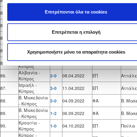
80.
6-0
20.10.2021
ΕΠ
Μογκί
Κύπρος
Νησιά Φαρόε
Επιτρέπονται όλα τα cookies
81.
2-0
23.10.2021
ΕΠ
Μογκί
- Κύπρος
Β. Μακεδονία
82.
4-2
26.10.2021
ΕΠ
Μογκί
- Κύπρος
Επιτρέπεται η επιλογή
Κύπρος -
83.
0-2
17.02.2022
ΦΑ
Σωτήρ
Μάλτα
Κύπρος -
84.
0-4
19.02.2022
ΦΑ
Ορμήδ
Χρησιμοποιήστε μόνο τα απαραίτητα cookies
Μάλτα
Τουρκία -
85.
3-2
05.04.2022
ΕΠ
Αττάλε
Κύπρος
Αλβανία -
86.
2-0
08.04.2022
ΕΠ
Αττάλε
Κύπρος
Ισραήλ -
87.
3-0
11.04.2022
ΕΠ
Αττάλε
Κύπρος
Β. Μακεδονία
88.
3-0
04.09.2022
ΦΑ
Β. Μακ
- Κύπρος
Β. Μακεδονία
89.
1-2
06.09.2022
ΦΑ
Β. Μακ
- Κύπρος
Κροατία -
90.
1-0
04.10.2022
ΕΠ
Πούλα
Κύπρος
Κύπρος -