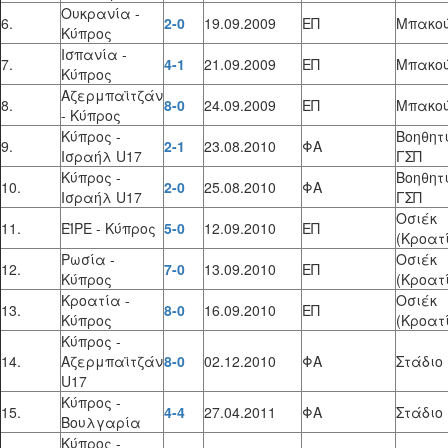
Ουκρανία -
6.
2-0
19.09.2009
ΕΠ
Μπακο
Κύπρος
Ισπανία -
7.
4-1
21.09.2009
ΕΠ
Μπακο
Κύπρος
Αζερμπαϊτζάν
8.
8-0
24.09.2009
ΕΠ
Μπακο
- Κύπρος
Κύπρος -
Βοηθητ
9.
2-1
23.08.2010
ΦΑ
Ισραήλ U17
ΓΣΠ
Κύπρος -
Βοηθητ
10.
2-0
25.08.2010
ΦΑ
Ισραήλ U17
ΓΣΠ
Οσιέκ
11.
ΕΪΡΕ - Κύπρος
5-0
12.09.2010
ΕΠ
(Κροατ
Ρωσία -
Οσιέκ
12.
7-0
13.09.2010
ΕΠ
Κύπρος
(Κροατ
Κροατία -
Οσιέκ
13.
8-0
16.09.2010
ΕΠ
Κύπρος
(Κροατ
Κύπρος -
14.
Αζερμπαϊτζάν
8-0
02.12.2010
ΦΑ
Στάδιο
U17
Κύπρος -
15.
4-4
27.04.2011
ΦΑ
Στάδιο
Βουλγαρία
Κύπρος -