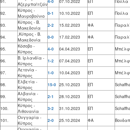
91.
4-0
07.10.2022
ΕΠ
Πούλα
Αζερμπαϊτζάν
Κύπρος -
92.
0-1
10.10.2022
ΕΠ
Πούλα
Μαυροβούνιο
Κύπρος - Β.
93.
2-2
15.02.2023
ΦΑ
Παραλί
Μακεδονία
,Κύπρος - Β.
94.
0-0
17.02.2023
ΦΑ
Παραλί
Μακεδονία
Κόσοβο -
95.
4-0
04.04.2023
ΕΠ
Μπέλφ
Κύπρος
Β. Ιρλανδία -
96.
1-2
07.04.2023
ΕΠ
Μπέλφ
Κύπρος
Λετονία -
97.
1-0
10.04.2023
ΕΠ
Μπέλφ
Κύπρος
Ελβετία -
98.
15-0
25.10.2023
ΕΠ
Schaffh
Κύπρος
Αλβανία -
99.
2-1
28.10.2023
ΕΠ
Schaffh
Κύπρος
Κύπρος -
100.
3-2
31.10.2023
ΕΠ
Schaffh
Λιθουανία
Ουγγαρία -
101.
2-0
25.10.2024
ΦΑ
Βουδαπ
Κύπρος
Ουγγαρία -