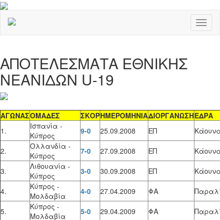
Toggl
naviga
ΑΠΟΤΕΛΕΣΜΑΤΑ ΕΘΝΙΚΗΣ
ΝΕΑΝΙΔΩΝ U-19
ΑΓΩΝΑΣ
ΟΜΑΔΕΣ
ΣΚΟΡ
ΗΜΕΡΟΜΗΝΙΑ
ΔΙΟΡΓΑΝΩΣΗ
ΕΔΡΑ
Ισπανία -
1.
9-0
25.09.2008
ΕΠ
Κάουν
Κύπρος
Ολλανδία -
2.
7-0
27.09.2008
ΕΠ
Κάουν
Κύπρος
Λιθουανία -
3.
3-0
30.09.2008
ΕΠ
Κάουν
Κύπρος
Κύπρος -
4.
4-0
27.04.2009
ΦΑ
Παραλί
Μολδαβία
Κύπρος -
5.
5-0
29.04.2009
ΦΑ
Παραλί
Μολδαβία