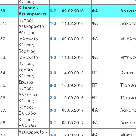
Κύπρος
Κύπρος -
50.
0-2
09.02.2016
ΦΑ
Λακατ
Λευκορωσία
Κύπρος -
51.
1-3
11.02.2016
ΦΑ
Λακατ
Λευκορωσία
Βόρειος
52.
Ιρλανδία -
4-0
09.08.2016
ΦΑ
Μπέλφ
Κύπρος
Βόρειος
53.
Ιρλανδία -
4-2
11.08.2016
ΦΑ
Μπέλφ
Κύπρος
Σερβία -
54.
3-0
14.09.2016
ΕΠ
Dyrres
Κύπρος
Σκωτία -
55.
8-0
16.09.2016
ΕΠ
Τίραν
Κύπρος
Αλβανία -
56.
2-0
19.09.2016
ΕΠ
Τίραν
Κύπρος
Κύπρος -
57.
0-3
03.05.2017
ΦΑ
Λακατ
Ελλάδα
Κύπρος -
58.
0-1
05.05.2017
ΦΑ
Λακατ
Ελλάδα
Λευκορωσία -
59.
3-0
12.09.2017
ΦΑ
Μινσκ