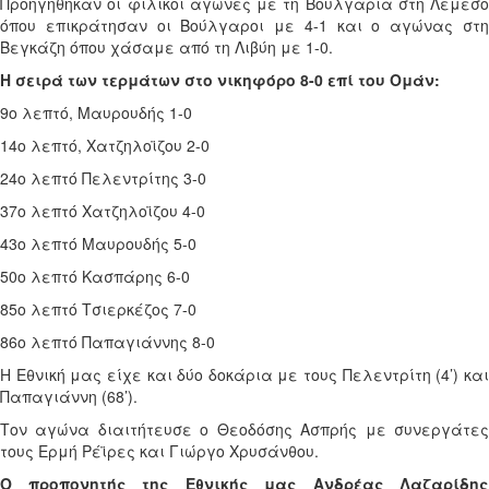
Προηγήθηκαν οι φιλικοί αγώνες με τη Βουλγαρία στη Λεμεσό
όπου επικράτησαν οι Βούλγαροι με 4-1 και ο αγώνας στη
Βεγκάζη όπου χάσαμε από τη Λιβύη με 1-0.
Η σειρά των τερμάτων στο νικηφόρο 8-0 επί του Ομάν:
9ο λεπτό, Μαυρουδής 1-0
14ο λεπτό, Χατζηλοϊζου 2-0
24ο λεπτό Πελεντρίτης 3-0
37ο λεπτό Χατζηλοϊζου 4-0
43ο λεπτό Μαυρουδής 5-0
50ο λεπτό Κασπάρης 6-0
85ο λεπτό Τσιερκέζος 7-0
86ο λεπτό Παπαγιάννης 8-0
Η Εθνική μας είχε και δύο δοκάρια με τους Πελεντρίτη (4’) και
Παπαγιάννη (68’).
Τον αγώνα διαιτήτευσε ο Θεοδόσης Ασπρής με συνεργάτες
τους Ερμή Ρέϊρες και Γιώργο Χρυσάνθου.
Ο προπονητής της Εθνικής μας Ανδρέας Λαζαρίδης