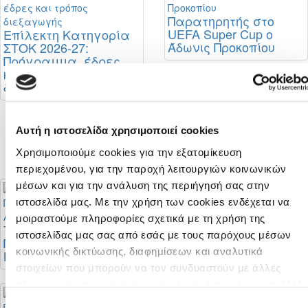
Παρατηρητής στο
UEFA Super Cup ο
Επίλεκτη Κατηγορία
Άδωνις Προκοπίου
ΣΤΟΚ 2026-27:
Πρόγραμμα, έδρες
και τρόπος
διεξαγωγής
Ορισμοί Κυπρίων
Αυτή η ιστοσελίδα χρησιμοποιεί cookies
διαιτητών στο
Conference League
Χρησιμοποιούμε cookies για την εξατομίκευση
περιεχομένου, για την παροχή λειτουργιών κοινωνικών
μέσων και για την ανάλυση της περιήγησή σας στην
ιστοσελίδα μας. Με την χρήση των cookies ενδέχεται να
μοιραστούμε πληροφορίες σχετικά με τη χρήση της
Το πρόγραμμα του
Το πρόγραμμα του
ιστοσελίδας μας σας από εσάς με τους παρόχους μέσων
Πρωταθλήματος Νέων
Πρωταθλήματος Νέων
κοινωνικής δικτύωσης, διαφημίσεων και αναλυτικά
Κ-19 Α' Κατηγορίας
Κ-19 Β' Κατηγορίας
στοιχείων που μπορούν να τον συνδυαστούν με άλλες
πληροφορίες που εσείς τους παρέχετε ή που έχουν συλλέξε
από τη χρήση των υπηρεσιών τους από εσάς. Μπορείτε να
Επιλογή