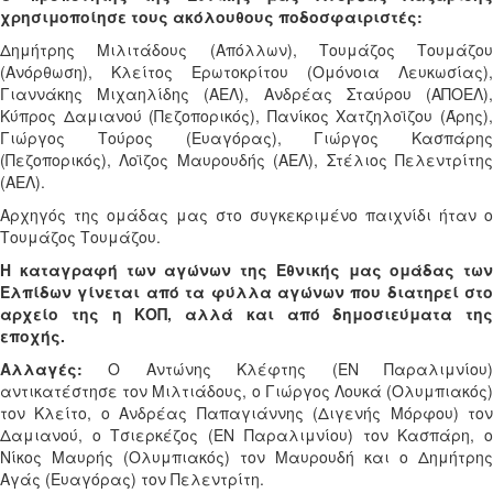
χρησιμοποίησε τους ακόλουθους ποδοσφαιριστές:
Δημήτρης Μιλιτάδους (Απόλλων), Τουμάζος Τουμάζου
(Ανόρθωση), Κλείτος Ερωτοκρίτου (Ομόνοια Λευκωσίας),
Γιαννάκης Μιχαηλίδης (ΑΕΛ), Ανδρέας Σταύρου (ΑΠΟΕΛ),
Κύπρος Δαμιανού (Πεζοπορικός), Πανίκος Χατζηλοϊζου (Άρης),
Γιώργος Τούρος (Ευαγόρας), Γιώργος Κασπάρης
(Πεζοπορικός), Λοϊζος Μαυρουδής (ΑΕΛ), Στέλιος Πελεντρίτης
(ΑΕΛ).
Αρχηγός της ομάδας μας στο συγκεκριμένο παιχνίδι ήταν ο
Τουμάζος Τουμάζου.
Η καταγραφή των αγώνων της Εθνικής μας ομάδας των
Ελπίδων γίνεται από τα φύλλα αγώνων που διατηρεί στο
αρχείο της η ΚΟΠ, αλλά και από δημοσιεύματα της
εποχής.
Αλλαγές:
Ο Αντώνης Κλέφτης (ΕΝ Παραλιμνίου)
αντικατέστησε τον Μιλτιάδους, ο Γιώργος Λουκά (Ολυμπιακός)
τον Κλείτο, ο Ανδρέας Παπαγιάννης (Διγενής Μόρφου) τον
Δαμιανού, ο Τσιερκέζος (ΕΝ Παραλιμνίου) τον Κασπάρη, ο
Νίκος Μαυρής (Ολυμπιακός) τον Μαυρουδή και ο Δημήτρης
Αγάς (Ευαγόρας) τον Πελεντρίτη.