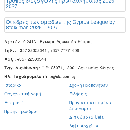
Τρόπος διεξαγωγής Πρωταθλήματος 2026 –
2027
Οι έδρες των ομάδων της Cyprus League by
Stoiximan 2026 - 2027
Αχαιών 10 2413 - Έγκωμη Λευκωσία Κύπρος
Τηλ. :
+357 22352341 , +357 77771606
Φαξ :
+357 22590544
Ταχ. Διεύθυνση :
Τ.Θ. 25071, 1306 - Λευκωσία Κύπρος
Ηλ. Ταχυδρομείο :
info@cfa.com.cy
Ιστορικό
Σχολή Προπονητών
Οργανωτική Δομή
Ειδήσεις
Επιτροπές
Προγραμματισμένα
Σεμινάρια
Πρώην Προέδροι
Διπλώματα Uefa
Ληψη Αρχείων