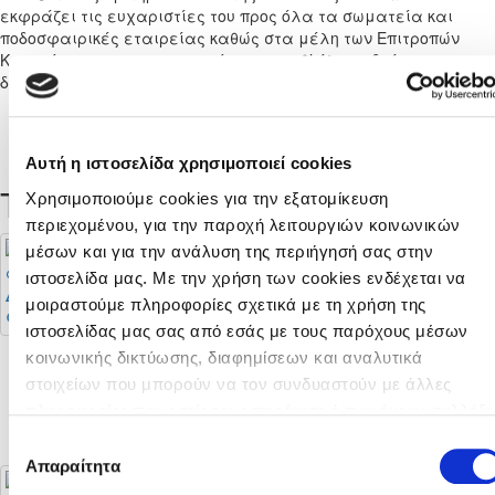
εκφράζει τις ευχαριστίες τ
ου
προς όλα τα σωματεία
και
ποδοσφαιρικές εταιρείας καθώς στα μέλη των Επιτροπών
Κριτηρίων
για τη συνεργασία τους καθ’ όλη τη διάρκεια της
διαδικασίας ελέγχου.
Share
Twee
Αυτή η ιστοσελίδα χρησιμοποιεί cookies
Τελευταίες Ειδήσεις
Χρησιμοποιούμε cookies για την εξατομίκευση
περιεχομένου, για την παροχή λειτουργιών κοινωνικών
μέσων και για την ανάλυση της περιήγησή σας στην
ιστοσελίδα μας. Με την χρήση των cookies ενδέχεται να
Διαιτητές φιλικών
μοιραστούμε πληροφορίες σχετικά με τη χρήση της
αγώνων
ιστοσελίδας μας σας από εσάς με τους παρόχους μέσων
Επίλεκτη Κατηγορία
ΣΤΟΚ 2026-27:
κοινωνικής δικτύωσης, διαφημίσεων και αναλυτικά
Πρόγραμμα, έδρες
στοιχείων που μπορούν να τον συνδυαστούν με άλλες
και τρόπος
πληροφορίες που εσείς τους παρέχετε ή που έχουν συλλέξε
διεξαγωγής
από τη χρήση των υπηρεσιών τους από εσάς. Μπορείτε να
Επιλογή
μάθετε περισσότερα σχετικά με την χρήση των Cookies
Απαραίτητα
συγκατάθεσης
διαβάζοντας την Πολιτική Cookies κάνοντας κλικ
εδώ