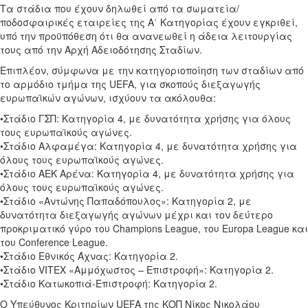
Τα στάδια που έχουν δηλωθεί από τα σωματεία/
ποδοσφαιρικές εταιρείες της Α΄ Κατηγορίας έχουν εγκριθεί,
υπό την προϋπόθεση ότι θα ανανεωθεί η άδεια λειτουργίας
τους από την Αρχή Αδειοδότησης Σταδίων.
Επιπλέον, σύμφωνα με την κατηγοριοποίηση των σταδίων από
το αρμόδιο τμήμα της UEFA, για σκοπούς διεξαγωγής
ευρωπαϊκών αγώνων, ισχύουν τα ακόλουθα:
•Στάδιο ΓΣΠ: Κατηγορία 4, με δυνατότητα χρήσης για όλους
τους ευρωπαϊκούς αγώνες.
•Στάδιο Αλφαμέγα: Κατηγορία 4, με δυνατότητα χρήσης για
όλους τους ευρωπαϊκούς αγώνες.
•Στάδιο ΑΕΚ Αρένα: Κατηγορία 4, με δυνατότητα χρήσης για
όλους τους ευρωπαϊκούς αγώνες.
•Στάδιο «Αντώνης Παπαδόπουλος»: Κατηγορία 2, με
δυνατότητα διεξαγωγής αγώνων μέχρι και τον δεύτερο
προκριματικό γύρο του Champions League, του Europa League και
του Conference League.
•Στάδιο Εθνικός Άχνας: Κατηγορία 2.
•Στάδιο VITEX «Αμμόχωστος – Επιστροφή»: Κατηγορία 2.
•Στάδιο Κατωκοπιά-Επιστροφή: Κατηγορία 2.
Ο Υπεύθυνος Κριτηρίων
UEFA
της ΚΟΠ Νίκος Νικολάου