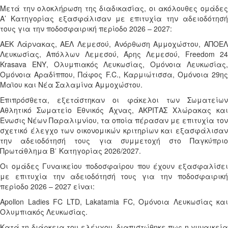
Μετά την ολοκλήρωση της διαδικασίας,
οι ακόλουθες ομάδε
Α’ Κατηγορίας
εξασφάλισαν με επιτυχία την αδειοδότησή
τους
για την ποδοσφαιρική περίοδο 2026 – 2027:
ΑΕΚ Λάρνακας, ΑΕΛ Λεμεσού, Ανόρθωση Αμμοχώστου, ΑΠΟΕΛ
Λευκωσίας, Απόλλων Λεμεσού, Άρης Λεμεσού, Freedom 24
Krasava ΕΝΥ, Ολυμπιακός Λευκωσίας, Ομόνοια Λευκωσίας,
Ομόνοια Αραδίππου, Πάφος F.C., Καρμιώτισσα, Ομόνοια 29ης
Μαϊου και Νέα Σαλαμίνα Αμμοχώστου.
Επιπρόσθετα, εξετάστηκαν οι φάκελοι των Σωματείων
Αθλητικό Σωματείο Εθνικός Άχνας, ΑΚΡΙΤΑΣ Χλώρακας και
Ένωσις Νέων Παραλιμνίου, τα οποία πέρασαν με επιτυχία τον
σχετικό έλεγχο των οικονομικών κριτηρίων και εξασφάλισαν
την αδειοδότησή τους για συμμετοχή στο Παγκύπριο
Πρωτάθλημα Β΄ Κατηγορίας 2026/2027.
Οι ομάδες Γυναικείου ποδοσφαίρου που έχουν εξασφαλίσει
με επιτυχία την αδειοδότησή τους για την ποδοσφαιρική
περίοδο 2026 – 2027 είναι:
Apollon Ladies FC LTD, Lakatamia FC, Ομόνοια Λευκωσίας και
Ο
λυμπιακός
Λευκωσίας.
Κατά τη διάρκεια του ελέγχου, διαπιστώθηκε πως η
γυναικεία