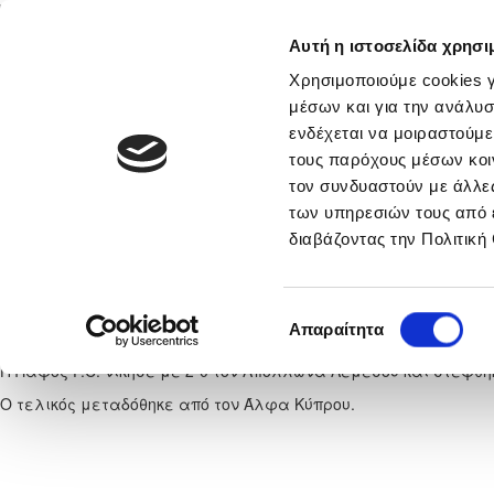
Αυτή η ιστοσελίδα χρησι
Αρχική
Νέα & Πληροφορίες
Εθνικές Ομάδες
Χρησιμοποιούμε cookies γ
μέσων και για την ανάλυσ
ενδέχεται να μοιραστούμε
τους παρόχους μέσων κοι
νικά
Στατιστικά
τον συνδυαστούν με άλλες
των υπηρεσιών τους από 
Τα στιγμιότυπα του τελ
διαβάζοντας την Πολιτική
Σάββατο, 30
Επιλογή
Απαραίτητα
Δείτε τα στιγμιότυπα του τελικού του Κυπέλλου Coca - Cola.
συγκατάθεσης
Η Πάφος F.C. νίκησε με 2-0 τον Απόλλωνα Λεμεσού και στέφθη
Ο τελικός μεταδόθηκε από τον Άλφα Κύπρου.