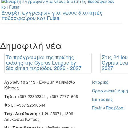
Έναρξη εγγραφών για νέους διαιτητές
ποδοσφαίρου και Futsal
Δημοφιλή νέα
Το πρόγραμμα της πρώτης
Στις 24 Ιο
φάσης της Cyprus League by
Cyprus Lea
Stoiximan περιόδου 2026 - 2027
2027
Αχαιών 10 2413 - Έγκωμη Λευκωσία
Ιστορικό
Κύπρος
Οργανωτική Δομ
Τηλ. :
+357 22352341 , +357 77771606
Επιτροπές
Φαξ :
+357 22590544
Πρώην Προέδροι
Ταχ. Διεύθυνση :
Τ.Θ. 25071, 1306 -
Λευκωσία Κύπρος
Ηλ. Ταχυδρομείο :
info@cfa.com.cy