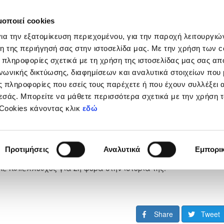
μοποιεί cookies
Διοργανώσεις
Grassroots
Κριτήρια UEFA
Στα
ια την εξατομίκευση περιεχομένου, για την παροχή λειτουργι
η της περιήγησή σας στην ιστοσελίδα μας. Με την χρήση των c
 πληροφορίες σχετικά με τη χρήση της ιστοσελίδας μας σας απ
νωνικής δικτύωσης, διαφημίσεων και αναλυτικά στοιχείων που
 πληροφορίες που εσείς τους παρέχετε ή που έχουν συλλέξει 
εσάς. Μπορείτε να μάθετε περισσότερα σχετικά με την χρήση 
ικού Κυπέλλου Coca-Cola
 Cookies κάνοντας κλικ
εδώ
 Μαΐου 2026
Προτιμήσεις
Αναλυτικά
Εμπορι
κε Κυπελλούχος για 2η φορά στην ιστορία της.
Share
Tweet