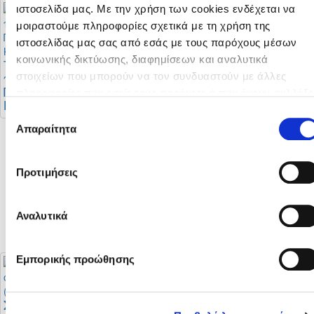
ιστοσελίδα μας. Με την χρήση των cookies ενδέχεται να
μοιραστούμε πληροφορίες σχετικά με τη χρήση της
ιστοσελίδας μας σας από εσάς με τους παρόχους μέσων
Προκήρυξη
κοινωνικής δικτύωσης, διαφημίσεων και αναλυτικά
Πρωταθλήματων
Το πρόγραμμα της
Γυναικών 2026 - 2027
πρώτης φάσης του
στοιχείων που μπορούν να τον συνδυαστούν με άλλες
Πρωταθλήματος Β’
πληροφορίες που εσείς τους παρέχετε ή που έχουν συλλέξε
Κατηγορίας
από τη χρήση των υπηρεσιών τους από εσάς. Μπορείτε να
Επιλογή
μάθετε περισσότερα σχετικά με την χρήση των Cookies
Απαραίτητα
συγκατάθεσης
διαβάζοντας την Πολιτική Cookies κάνοντας κλικ
εδώ
Το πρόγραμμα της
Προτιμήσεις
πρώτης φάσης της
Cyprus League by
Stoiximan περιόδου
Αναλυτικά
2026 - 2027
Εμπορικής προώθησης
Στο στάδιο
Οι αλλαγές στους