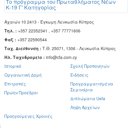
Το πρόγραμμα του Πρωταθλήματος Νέων
Κ-19 Γ' Κατηγορίας
Αχαιών 10 2413 - Έγκωμη Λευκωσία Κύπρος
Τηλ. :
+357 22352341 , +357 77771606
Φαξ :
+357 22590544
Ταχ. Διεύθυνση :
Τ.Θ. 25071, 1306 - Λευκωσία Κύπρος
Ηλ. Ταχυδρομείο :
info@cfa.com.cy
Ιστορικό
Σχολή Προπονητών
Οργανωτική Δομή
Ειδήσεις
Επιτροπές
Προγραμματισμένα
Σεμινάρια
Πρώην Προέδροι
Διπλώματα Uefa
Ληψη Αρχείων
Προηγούμενες Χρονιές