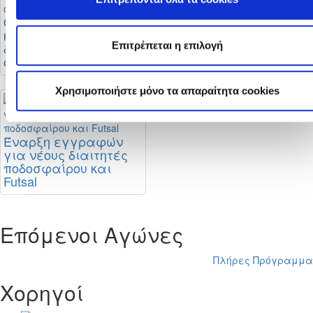
Οι αλλαγές στους
Μεταγραφική
κανονισμούς
περίοδος: Τι ισχύει
Επιτρέπεται η επιλογή
διαιτησίας και οι
και πότε
οδηγίες της ΚΟΠ
ολοκληρώνεται
Χρησιμοποιήστε μόνο τα απαραίτητα cookies
Έναρξη εγγραφών
για νέους διαιτητές
ποδοσφαίρου και
Futsal
Επόμενοι Αγώνες
Πλήρες Πρόγραμμα
Χορηγοί