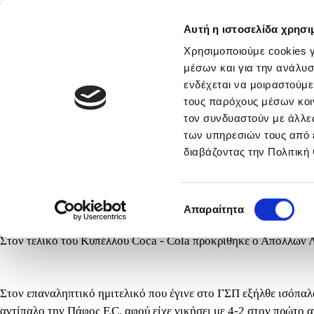
Αυτή η ιστοσελίδα χρησι
Αρχική
Νέα & Πληροφορίες
Εθνικές Ομάδες
Χρησιμοποιούμε cookies γ
μέσων και για την ανάλυσ
ενδέχεται να μοιραστούμε
τους παρόχους μέσων κοι
νικά
Στατιστικά
τον συνδυαστούν με άλλες
των υπηρεσιών τους από 
Κύπελλο Coca-Cola: Στον τελ
διαβάζοντας την Πολιτική
Πάφος
Τετάρτη, 29 Α
Επιλογή
Απαραίτητα
συγκατάθεσης
Στον τελικό του Κυπέλλου Coca - Cola προκρίθηκε ο Απόλλων 
Στον επαναληπτικό ημιτελικό που έγινε στο ΓΣΠ εξήλθε ισόπαλ
αντίπαλο την Πάφος F.C. αφού είχε νικήσει με 4-2 στον πρώτο 