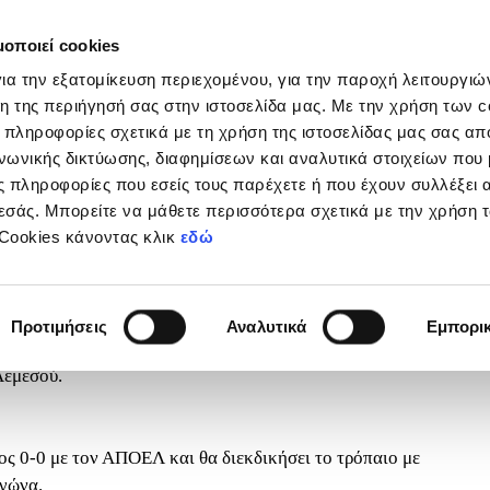
μοποιεί cookies
Διοργανώσεις
Grassroots
Κριτήρια UEFA
Στα
ια την εξατομίκευση περιεχομένου, για την παροχή λειτουργι
η της περιήγησή σας στην ιστοσελίδα μας. Με την χρήση των c
 πληροφορίες σχετικά με τη χρήση της ιστοσελίδας μας σας απ
νωνικής δικτύωσης, διαφημίσεων και αναλυτικά στοιχείων που
 πληροφορίες που εσείς τους παρέχετε ή που έχουν συλλέξει 
εσάς. Μπορείτε να μάθετε περισσότερα σχετικά με την χρήση 
ικό ο Απόλλων, παίζει με την
 Cookies κάνοντας κλικ
εδώ
 F.C.
πριλίου 2026
Προτιμήσεις
Αναλυτικά
Εμπορι
Λεμεσού.
ος 0-0 με τον ΑΠΟΕΛ και θα διεκδικήσει το τρόπαιο με
αγώνα.