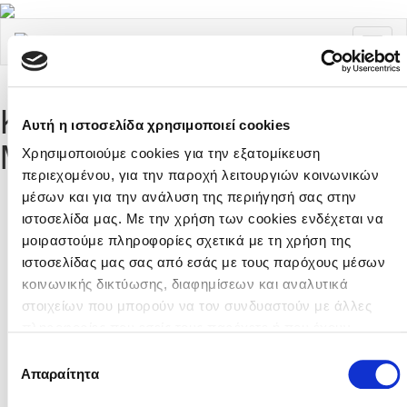
Toggl
naviga
Κωνσταντίνος
Αυτή η ιστοσελίδα χρησιμοποιεί cookies
ΜΑΚΡΙΔΗΣ
Χρησιμοποιούμε cookies για την εξατομίκευση
περιεχομένου, για την παροχή λειτουργιών κοινωνικών
μέσων και για την ανάλυση της περιήγησή σας στην
Θέση:
Προπονητής
ιστοσελίδα μας. Με την χρήση των cookies ενδέχεται να
Ημ/νία
μοιραστούμε πληροφορίες σχετικά με τη χρήση της
13/01/1982
Γέννησης:
ιστοσελίδας μας σας από εσάς με τους παρόχους μέσων
Εθνικότητα:
ΚΥΠΡΟΣ
κοινωνικής δικτύωσης, διαφημίσεων και αναλυτικά
Ημερομηνία
17/03/2023
στοιχείων που μπορούν να τον συνδυαστούν με άλλες
Ένταξης
πληροφορίες που εσείς τους παρέχετε ή που έχουν
συλλέξει από τη χρήση των υπηρεσιών τους από εσάς.
Tweets by CyprusFA
Επιλογή
Μπορείτε να μάθετε περισσότερα σχετικά με την χρήση
Αχαιών 10 2413 - Έγκωμη Λευκωσία Κύπρος
Απαραίτητα
συγκατάθεσης
των Cookies διαβάζοντας την Πολιτική Cookies κάνοντας
Τηλ. :
+357 22352341 , +357 77771606