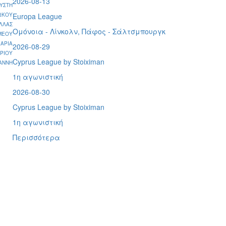
2026-08-13
ΥΣΤΗ
ΩΚΟΥ
Europa League
ΛΛΑΣ
Ομόνοια - Λίνκολν, Πάφος -
Σάλτσμπουργκ
ΜΕΟΥ
ΑΡΙΑ
2026-08-29
ΡΙΟΥ
Cyprus League by Stoiximan
ΑΝΝΗ
1η αγωνιστική
2026-08-30
Cyprus League by Stoiximan
1η αγωνιστική
Περισσότερα