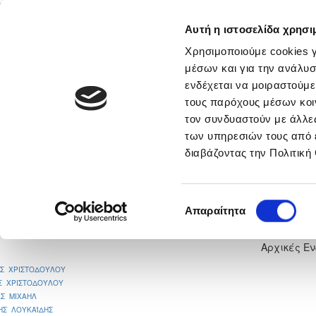
Αυτή η ιστοσελίδα χρησι
Αρχική
Νέα & Πληροφορίες
Εθνικές Ομάδες
Χρησιμοποιούμε cookies γ
μέσων και για την ανάλυσ
ενδέχεται να μοιραστούμε
τους παρόχους μέσων κοι
νικά
Περισσότερα
τον συνδυαστούν με άλλες
των υπηρεσιών τους από 
ΑΠΟΛΛΩΝ ΛΕΜΕΣΟΥ - ΟΜΟΝΟΙ
διαβάζοντας την Πολιτική
3
Επιλογή
Απαραίτητα
συγκατάθεσης
Αρχικές Ε
ΟΣ ΧΡΙΣΤΟΔΟΥΛΟΥ
Σ ΧΡΙΣΤΟΔΟΥΛΟΥ
ΑΣ ΜΙΧΑΗΛ
ΗΣ ΛΟΥΚΑΪΔΗΣ