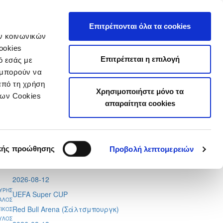
τιστικά
Επιτρέπονται όλα τα cookies
ών κοινωνικών
ookies
Επιτρέπεται η επιλογή
ό εσάς με
 μπορούν να
από τη χρήση
Χρησιμοποιήστε μόνο τα
Tweets by CyprusFA
των Cookies
απαραίτητα cookies
Προσεχή γεγονότα
2026-08-11
Conference League
κής προώθησης
Προβολή λεπτομερειών
Απόλλων - Μπραν
2026-08-12
ΟΥΡΗΣ
UEFA Super CUP
ΑΛΟΣ
Red Bull Arena (
Σάλτσμπουργκ)
ΙΚΟΣ
ΥΛΟΣ