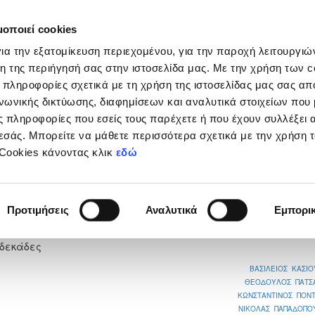
μοποιεί cookies
Διοργανώσεις
Grassroots
Κριτήρια UEFA
Στα
ια την εξατομίκευση περιεχομένου, για την παροχή λειτουργι
η της περιήγησή σας στην ιστοσελίδα μας. Με την χρήση των c
 πληροφορίες σχετικά με τη χρήση της ιστοσελίδας μας σας απ
νωνικής δικτύωσης, διαφημίσεων και αναλυτικά στοιχείων που
 πληροφορίες που εσείς τους παρέχετε ή που έχουν συλλέξει 
εσάς. Μπορείτε να μάθετε περισσότερα σχετικά με την χρήση 
Α ΑΡΑΔΙΠΠΟΥ
 Cookies κάνοντας κλικ
εδώ
2
Προτιμήσεις
Αναλυτικά
Εμπορι
νδεκάδες
ΒΑΣΙΛΕΙΟΣ ΚΑΣΙ
ΘΕΟΔΟΥΛΟΣ ΠΑΤΣ
ΚΩΝΣΤΑΝΤΙΝΟΣ ΠΟΝΤ
ΝΙΚΟΛΑΣ ΠΑΠΑΔΟΠΟ