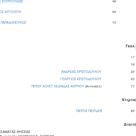
Σ ΣΟΥΡΟΥΛΛΑΣ
46'
ΟΣ ΑΥΓΟΥΣΤΗ
55'
Σ ΠΑΠΑΔΟΠΟΥΛΟΣ
73'
Γκολ
11'
16'
ΑΝΔΡΕΑΣ ΧΡΙΣΤΟΔΟΥΛΟΥ
22'
ΓΕΩΡΓΙΟΣ ΧΡΙΣΤΟΔΟΥΛΟΥ
43'
ΠΗΤΕΡ ΑΟΥΣΤ ΛΕΩΝΙΔΑΣ ΑΝΤΡΙΟΥ
(Αυτογκόλ)
71'
Κίτριν
ΠΙΕΡΟΣ ΠΙΕΡΙΔΗΣ
80'
Διαιτ
ΣΑΜΑΤΑΣ ΘΗΣΕΑΣ
ΓΕΩΡΓΙΟΥ Σ. ΓΙΩΡΓΟΣ