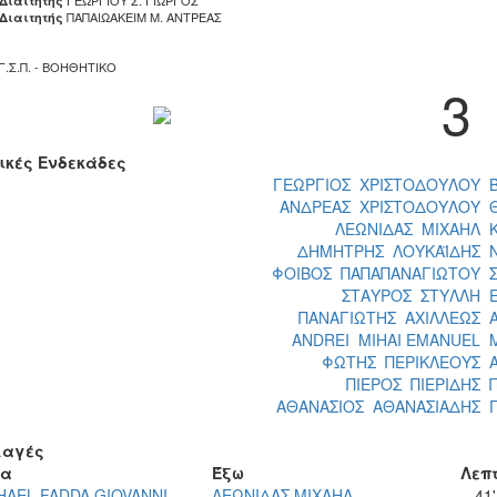
 Διαιτητής
ΠΑΠΑΙΩΑΚΕΙΜ Μ. ΑΝΤΡΕΑΣ
 Διαιτητής
Γ.Σ.Π. - ΒΟΗΘΗΤΙΚΟ
3
ικές Ενδεκάδες
ΓΕΩΡΓΙΟΣ ΧΡΙΣΤΟΔΟΥΛΟΥ
ΑΝΔΡΕΑΣ ΧΡΙΣΤΟΔΟΥΛΟΥ
ΛΕΩΝΙΔΑΣ ΜΙΧΑΗΛ
ΔΗΜΗΤΡΗΣ ΛΟΥΚΑΪΔΗΣ
ΦΟΙΒΟΣ ΠΑΠΑΠΑΝΑΓΙΩΤΟΥ
ΣΤΑΥΡΟΣ ΣΤΥΛΛΗ
ΠΑΝΑΓΙΩΤΗΣ ΑΧΙΛΛΕΩΣ
ANDREI MIHAI EMANUEL
ΦΩΤΗΣ ΠΕΡΙΚΛΕΟΥΣ
ΠΙΕΡΟΣ ΠΙΕΡΙΔΗΣ
ΑΘΑΝΑΣΙΟΣ ΑΘΑΝΑΣΙΑΔΗΣ
αγές
σα
Έξω
Λεπ
HAEL FADDA GIOVANNI
ΛΕΩΝΙΔΑΣ ΜΙΧΑΗΛ
41'