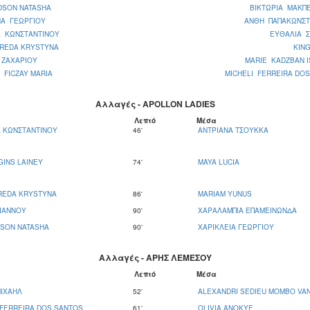
DSON NATASHA
ΒΙΚΤΩΡΙΑ ΜΑΚΠ
ΝΑ ΓΕΩΡΓΙΟΥ
ΑΝΘΗ ΠΑΠΑΚΩΝΣΤ
Α ΚΩΝΣΤΑΝΤΙΝΟΥ
ΕΥΘΑΛΙΑ Σ
FREDA KRYSTYNA
KIN
 ΖΑΧΑΡΙΟΥ
MARIE KADZBAN 
 FICZAY MARIA
MICHELI FERREIRA DO
Αλλαγές - APOLLON LADIES
Λεπτό
Μέσα
 ΚΩΝΣΤΑΝΤΙΝΟΥ
46'
ΑΝΤΡΙΑΝΑ ΤΣΟΥΚΚΑ
GINS LAINEY
74'
MAYA LUCIA
REDA KRYSTYNA
86'
MARIAM YUNUS
ΙΑΝΝΟΥ
90'
ΧΑΡΑΛΑΜΠΙΑ ΕΠΑΜΕΙΝΩΝΔΑ
DSON NATASHA
90'
ΧΑΡΙΚΛΕΙΑ ΓΕΩΡΓΙΟΥ
Αλλαγές - ΑΡΗΣ ΛΕΜΕΣΟΥ
Λεπτό
Μέσα
ΙΧΑΗΛ
52'
ALEXANDRI SEDIEU MOMBO VA
 FERREIRA DOS SANTOS
61'
OLIVIA ANOKYE