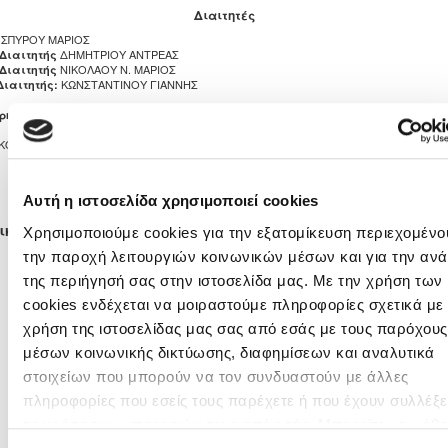
Διαιτητές
ΣΠΥΡΟΥ ΜΑΡΙΟΣ
ΔΗΜΗΤΡΙΟΥ ΑΝΤΡΕΑΣ
 Διαιτητής
ΝΙΚΟΛΑΟΥ Ν. ΜΑΡΙΟΣ
 Διαιτητής
ΚΩΝΣΤΑΝΤΙΝΟΥ ΓΙΑΝΝΗΣ
Διαιτητής:
ΖΑΦΕΙΡΗΣ ΣΑΒΒΑΣ
ρητής
ΚΟΙΝΟΤΙΚΟ ΣΤΑΔΙΟ ΠΑΡΕΚKΛΗΣΙΑΣ
1
4
Αυτή η ιστοσελίδα χρησιμοποιεί cookies
ικές Ενδεκάδες
Χρησιμοποιούμε cookies για την εξατομίκευση περιεχομένου
JANE MOONEY MALLORY
MICAELA FITIPALDI CORTES PA
την παροχή λειτουργιών κοινωνικών μέσων και για την αν
ΕΛΕΝΗ ΓΙΑΝΝΟΥ
ROSE CUSICK ANDREA
της περιήγησή σας στην ιστοσελίδα μας. Με την χρήση των
ΦΙΛΙΠΠΑ ΣΑΒΒΑ
ΧΡΥΣΩ ΜΙΧΑΗΛ
cookies ενδέχεται να μοιραστούμε πληροφορίες σχετικά με 
ANN HIGGINS LAINEY
ΧΡΙΣΤΙΝΑ ΚΥΡΙΑΚΙΔΗ
χρήση της ιστοσελίδας μας σας από εσάς με τους παρόχους
JELENA PRVULOVIC
ΛΟΥΚΡΗΤΙΑ ΧΡΥΣΟΣΤΟΜΟΥ
LILY HUDSON NATASHA
ΒΙΚΤΩΡΙΑ ΜΑΚΠΕΘ ΣΟΦΙΑ
μέσων κοινωνικής δικτύωσης, διαφημίσεων και αναλυτικά
ΜΑΡΙΛΕΝΑ ΓΕΩΡΓΙΟΥ
ΑΝΘΗ ΠΑΠΑΚΩΝΣΤΑΝΤΙΝΟΥ
στοιχείων που μπορούν να τον συνδυαστούν με άλλες
ΜΑΡΗΛΙΑ ΚΩΝΣΤΑΝΤΙΝΟΥ
ΕΥΘΑΛΙΑ ΣΙΑΚΑΛΛΗ
πληροφορίες που εσείς τους παρέχετε ή που έχουν συλλέξε
MARIE FREDA KRYSTYNA
KINGA EJZEL
τη χρήση των υπηρεσιών τους από εσάς. Μπορείτε να μάθε
ΓΑΛΗΝΗ ΖΑΧΑΡΙΟΥ
MARIE KADZBAN ISABELLE