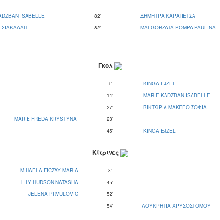
ADZBAN ISABELLE
82'
ΔΗΜΗΤΡΑ ΚΑΡΑΠΕΤΣΑ
 ΣΙΑΚΑΛΛΗ
82'
MALGORZATA POMPA PAULINA
Γκολ
1'
KINGA EJZEL
14'
MARIE KADZBAN ISABELLE
27'
ΒΙΚΤΩΡΙΑ ΜΑΚΠΕΘ ΣΟΦΙΑ
MARIE FREDA KRYSTYNA
28'
45'
KINGA EJZEL
Κίτρινες
MIHAELA FICZAY MARIA
8'
LILY HUDSON NATASHA
45'
JELENA PRVULOVIC
52'
54'
ΛΟΥΚΡΗΤΙΑ ΧΡΥΣΟΣΤΟΜΟΥ