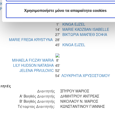
ΙΚΛΕΙΑ
LILY HUDSON
90'
ΡΓΙΟΥ
NATASHA
Χρησιμοποιήστε μόνο τα απαραίτητα cookies
1'
KINGA EJZEL
14'
MARIE KADZBAN ISABELLE
27'
ΒΙΚΤΩΡΙΑ ΜΑΚΠΕΘ ΣΟΦΙΑ
MARIE FREDA KRYSTYNA
28'
45'
KINGA EJZEL
MIHAELA FICZAY MARIA
8'
LILY HUDSON NATASHA
45'
JELENA PRVULOVIC
52'
54'
ΛΟΥΚΡΗΤΙΑ ΧΡΥΣΟΣΤΟΜΟΥ
ιτητές
Διαιτητής
ΣΠΥΡΟΥ ΜΑΡΙΟΣ
Α' Βοηθός Διαιτητής
ΔΗΜΗΤΡΙΟΥ ΑΝΤΡΕΑΣ
Β' Βοηθός Διαιτητής
ΝΙΚΟΛΑΟΥ Ν. ΜΑΡΙΟΣ
Τέταρτος Διαιτητής:
ΚΩΝΣΤΑΝΤΙΝΟΥ ΓΙΑΝΝΗΣ