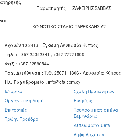
ατηρητής
Παρατηρητής
ΖΑΦΕΙΡΗΣ ΣΑΒΒΑΣ
διο
ΚΟΙΝΟΤΙΚΟ ΣΤΑΔΙΟ ΠΑΡΕΚKΛΗΣΙΑΣ
Αχαιών 10 2413 - Έγκωμη Λευκωσία Κύπρος
Τηλ. :
+357 22352341 , +357 77771606
Φαξ :
+357 22590544
Ταχ. Διεύθυνση :
Τ.Θ. 25071, 1306 - Λευκωσία Κύπρος
Ηλ. Ταχυδρομείο :
info@cfa.com.cy
Ιστορικό
Σχολή Προπονητών
Οργανωτική Δομή
Ειδήσεις
Επιτροπές
Προγραμματισμένα
Σεμινάρια
Πρώην Προέδροι
Διπλώματα Uefa
Ληψη Αρχείων