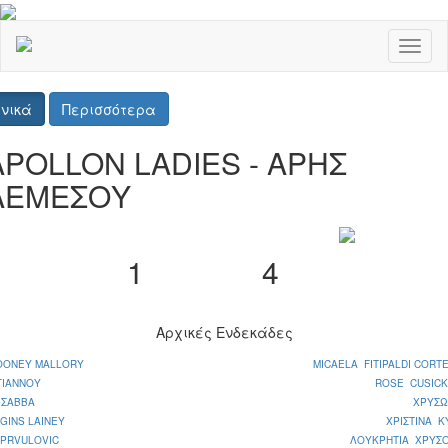
Toggl
naviga
νικά
Περισσότερα
APOLLON LADIES - ΑΡΗΣ
ΛΕΜΕΣΟΥ
1
4
Αρχικές Ενδεκάδες
OONEY MALLORY
MICAELA FITIPALDI CORT
ΓΙΑΝΝΟΥ
ROSE CUSICK
 ΣΑΒΒΑ
ΧΡΥΣΩ
GINS LAINEY
ΧΡΙΣΤΙΝΑ Κ
 PRVULOVIC
ΛΟΥΚΡΗΤΙΑ ΧΡΥΣ