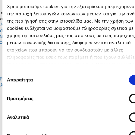
ΓΙΩΡΓΟΣ ΚΑΡΚΩΤΗΣ
OPARA IKECHUKWU DAVID
Χρησιμοποιούμε cookies για την εξατομίκευση περιεχομένου
αγές
την παροχή λειτουργιών κοινωνικών μέσων και για την αν
σα
Έξω
Λεπτό
Μέσα
Έξω
της περιήγησή σας στην ιστοσελίδα μας. Με την χρήση των
ΔΟΤΟΣ
ΦΙΛΙΠΠΟΣ
46'
cookies ενδέχεται να μοιραστούμε πληροφορίες σχετικά με 
ΥΡΟΥ
ΠΑΟΥΛΛΗΣ
χρήση της ιστοσελίδας μας σας από εσάς με τους παρόχους
ΝΙΔΑΣ
SVETOSLAV
46'
ΩΝΙΟΥ
PANAMSKI
μέσων κοινωνικής δικτύωσης, διαφημίσεων και αναλυτικά
ΛΟΥΚΑ
ΠΑΝΤΕΛΗΣ
στοιχείων που μπορούν να τον συνδυαστούν με άλλες
63'
ΜΙΧΑΗΛΟΒΙΤΣ
ΜΑΥΡΟΜΙΧΑ
πληροφορίες που εσείς τους παρέχετε ή που έχουν συλλέξε
OPARA
ΚΩΝΣΤΑΝΤΙΝΟΣ
τη χρήση των υπηρεσιών τους από εσάς. Μπορείτε να μάθε
65'
IKECHUKWU
ΚΩΝΣΤΑΝΤΙΝΟΥ
περισσότερα σχετικά με την χρήση των Cookies διαβάζοντα
DAVID
Επιλογή
ΡΕΑΣ
ΣΤΕΦΑΝΟΣ
Πολιτική Cookies κάνοντας κλικ
εδώ
Απαραίτητα
συγκατάθεσης
73'
ΙΑΚΟΥ
ΑΝΑΣΤΑΣΙΟΥ
ΗΡΑΚΛΗΣ
ΚΩΝΣΤΑΝΤΙ
73'
ΦΕΝΕΡΙΔΗΣ
ΧΑΤΖΗΤΤΟΦ
Προτιμήσεις
3'
GEORGE OHENEBENG
Αναλυτικά
44'
ΚΩΝΣΤΑΝΤΙΝΟΣ ΧΑΤΖΗΤΤΟΦ
51'
ΚΩΝΣΤΑΝΤΙΝΟΣ ΧΑΤΖΗΤΤΟΦ
ΠΑΝΑΓΙΩΤΗΣ ΠΑΛΟΥΡΤΗ