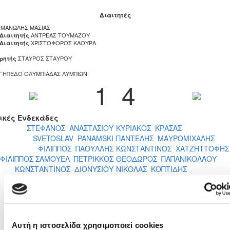
Διαιτητές
ΜΑΝΩΛΗΣ ΜΑΣΙΑΣ
ΑΝΤΡΕΑΣ ΤΟΥΜΑΖΟΥ
 Διαιτητής
ΧΡΙΣΤΟΦΟΡΟΣ ΚΑΟΥΡΑ
 Διαιτητής
ΣΤΑΥΡΟΣ ΣΤΑΥΡΟΥ
ρητής
ΓΗΠΕΔΟ ΟΛΥΜΠΙΑΔΑΣ ΛΥΜΠΙΩΝ
1
4
ικές Ενδεκάδες
ΣΤΕΦΑΝΟΣ ΑΝΑΣΤΑΣΙΟΥ
ΚΥΡΙΑΚΟΣ ΚΡΑΣΑΣ
SVETOSLAV PANAMSKI
ΠΑΝΤΕΛΗΣ ΜΑΥΡΟΜΙΧΑΛΗΣ
ΦΙΛΙΠΠΟΣ ΠΑΟΥΛΛΗΣ
ΚΩΝΣΤΑΝΤΙΝΟΣ ΧΑΤΖΗΤΤΟΦΗΣ
ΦΙΛΙΠΠΟΣ ΣΑΜΟΥΕΛ ΠΕΤΡΙΚΚΟΣ
ΘΕΟΔΩΡΟΣ ΠΑΠΑΝΙΚΟΛΑΟΥ
ΚΩΝΣΤΑΝΤΙΝΟΣ ΔΙΟΝΥΣΙΟΥ
ΝΙΚΟΛΑΣ ΚΟΠΤΙΔΗΣ
ΠΑΝΟΣ ΔΗΜΗΤΡΙΟΥ
ΑΝΔΡΕΑΣ ΣΠΥΡΟΥ
ΑΛΕΞΑΝΔΡΟΣ ΧΡΙΣΤΟΦΗ
GEORGE OHENEBENG
ΔΗΜΟΣ ΝΙΚΟΛΑΟΥ
ΕΡΙΞ ΣΑΚΑΡΙΔΗΣ
ΔΗΜΗΤΡΗΣ ΧΡΙΣΤΟΦΗ
ΑΝΤΡΕΑΣ ΗΣΑΙΑΣ
ΠΑΝΑΓΙΩΤΗΣ ΠΑΛΟΥΡΤΗ
ΝΟΔΑΡΗΣ ΚΑΛΑΙΤΣΙΔΗΣ
Αυτή η ιστοσελίδα χρησιμοποιεί cookies