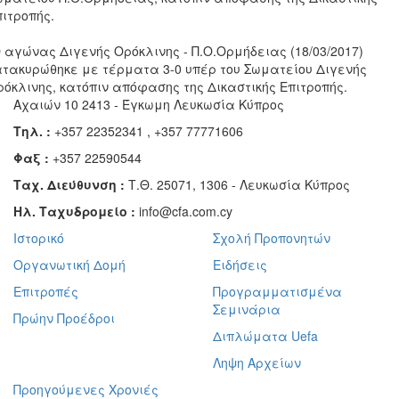
πιτροπής.
Ο αγώνας Διγενής Ορόκλινης - Π.Ο.Ορμήδειας (18/03/2017)
ατακυρώθηκε με τέρματα 3-0 υπέρ του Σωματείου Διγενής
ρόκλινης, κατόπιν απόφασης της Δικαστικής Επιτροπής.
Αχαιών 10 2413 - Έγκωμη Λευκωσία Κύπρος
Τηλ. :
+357 22352341 , +357 77771606
Φαξ :
+357 22590544
Ταχ. Διεύθυνση :
Τ.Θ. 25071, 1306 - Λευκωσία Κύπρος
Ηλ. Ταχυδρομείο :
info@cfa.com.cy
Ιστορικό
Σχολή Προπονητών
Οργανωτική Δομή
Ειδήσεις
Επιτροπές
Προγραμματισμένα
Σεμινάρια
Πρώην Προέδροι
Διπλώματα Uefa
Ληψη Αρχείων
Προηγούμενες Χρονιές