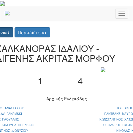
Toggl
naviga
νικά
Περισσότερα
ΧΑΛΚΑΝΟΡΑΣ ΙΔΑΛΙΟΥ -
ΔΙΓΕΝΗΣ ΑΚΡΙΤΑΣ ΜΟΡΦΟΥ
1
4
Αρχικές Ενδεκάδες
ΟΣ ΑΝΑΣΤΑΣΙΟΥ
ΚΥΡΙΑΚΟΣ
LAV PANAMSKI
ΠΑΝΤΕΛΗΣ ΜΑΥΡΟ
Σ ΠΑΟΥΛΛΗΣ
ΚΩΝΣΤΑΝΤΙΝΟΣ ΧΑΤΖ
Σ ΣΑΜΟΥΕΛ ΠΕΤΡΙΚΚΟΣ
ΘΕΟΔΩΡΟΣ ΠΑΠΑΝ
ΤΙΝΟΣ ΔΙΟΝΥΣΙΟΥ
ΝΙΚΟΛΑΣ 