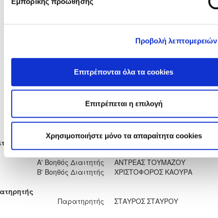
81'
Εμπορικής προώθησης
(Πέναλτι)
ΚΩΝΣΤΑΝΤΙΝΟΣ ΚΩΝΣΤΑΝΤΙΝ
90'
(Πέναλτι)
Προβολή λεπτομερειών
4'
ΚΩΝΣΤΑΝΤΙΝΟΣ ΧΑΤΖΗΤΤΟΦΗ
14'
ΑΝΤΡΕΑΣ ΗΣΑΙΑΣ
Επιτρέπονται όλα τα cookies
SVETOSLAV PANAMSKI
40'
80'
ΑΝΔΡΕΑΣ ΣΠΥΡΟΥ
ΛΕΩΝΙΔΑΣ ΑΝΤΩΝΙΟΥ
85'
Επιτρέπεται η επιλογή
ΔΗΜΟΣ ΝΙΚΟΛΑΟΥ
87'
Χρησιμοποιήστε μόνο τα απαραίτητα cookies
ιτητές
Διαιτητής
ΜΑΝΩΛΗΣ ΜΑΣΙΑΣ
Α' Βοηθός Διαιτητής
ΑΝΤΡΕΑΣ ΤΟΥΜΑΖΟΥ
Β' Βοηθός Διαιτητής
ΧΡΙΣΤΟΦΟΡΟΣ ΚΑΟΥΡΑ
ατηρητής
Παρατηρητής
ΣΤΑΥΡΟΣ ΣΤΑΥΡΟΥ