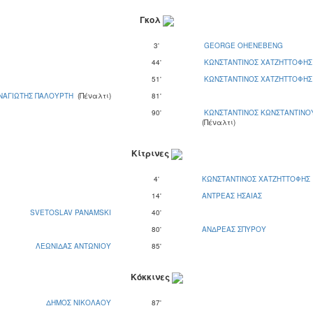
Γκολ
3'
GEORGE OHENEBENG
44'
ΚΩΝΣΤΑΝΤΙΝΟΣ ΧΑΤΖΗΤΤΟΦΗΣ
51'
ΚΩΝΣΤΑΝΤΙΝΟΣ ΧΑΤΖΗΤΤΟΦΗΣ
ΝΑΓΙΩΤΗΣ ΠΑΛΟΥΡΤΗ
(Πέναλτι)
81'
90'
ΚΩΝΣΤΑΝΤΙΝΟΣ ΚΩΝΣΤΑΝΤΙΝΟ
(Πέναλτι)
Κίτρινες
4'
ΚΩΝΣΤΑΝΤΙΝΟΣ ΧΑΤΖΗΤΤΟΦΗΣ
14'
ΑΝΤΡΕΑΣ ΗΣΑΙΑΣ
SVETOSLAV PANAMSKI
40'
80'
ΑΝΔΡΕΑΣ ΣΠΥΡΟΥ
ΛΕΩΝΙΔΑΣ ΑΝΤΩΝΙΟΥ
85'
Κόκκινες
ΔΗΜΟΣ ΝΙΚΟΛΑΟΥ
87'