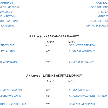
ΔΗΜΗΤΡΙΟΥ
ΑΝΔΡΕΑΣ
ΔΡΟΣ ΧΡΙΣΤΟΦΗ
GEORGE OH
ΝΙΚΟΛΑΟΥ
ΕΡΙΞ Σ
ΗΣ ΧΡΙΣΤΟΦΗ
ΑΝΤΡΕΑ
ΩΤΗΣ ΠΑΛΟΥΡΤΗ
ΝΟΔΑΡΗΣ ΚΑΛ
Σ ΚΑΡΚΩΤΗΣ
OPARA IKECHUKW
Αλλαγές - ΧΑΛΚΑΝΟΡΑΣ ΙΔΑΛΙΟΥ
Λεπτό
Μέσα
Σ ΠΑΟΥΛΛΗΣ
46'
ΘΕΟΔΟΤΟΣ ΑΡΓΥΡΟΥ
LAV PANAMSKI
46'
ΛΕΩΝΙΔΑΣ ΑΝΤΩΝΙΟΥ
Σ ΑΝΑΣΤΑΣΙΟΥ
73'
ΑΝΔΡΕΑΣ ΚΥΡΙΑΚΟΥ
Αλλαγές - ΔΙΓΕΝΗΣ ΑΚΡΙΤΑΣ ΜΟΡΦΟΥ
Λεπτό
Μέσα
ΗΣ ΜΑΥΡΟΜΙΧΑΛΗΣ
63'
ΛΟΥΚΑ ΜΙΧΑΗΛΟΒΙΤΣ
KECHUKWU DAVID
65'
ΚΩΝΣΤΑΝΤΙΝΟΣ ΚΩΝΣΤΑΝΤΙΝΟΥ
ΝΤΙΝΟΣ ΧΑΤΖΗΤΤΟΦΗΣ
73'
ΗΡΑΚΛΗΣ ΦΕΝΕΡΙΔΗΣ