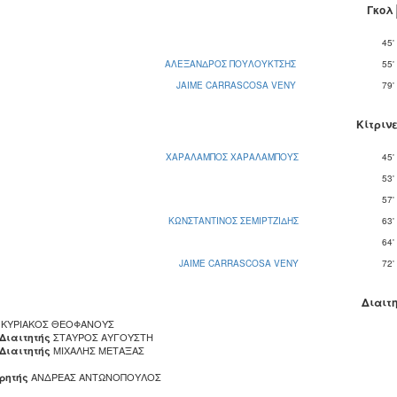
Γκολ
45'
ΑΛΕΞΑΝΔΡΟΣ ΠΟΥΛΟΥΚΤΣΗΣ
55'
JAIME CARRASCOSA VENY
79'
Κίτριν
ΧΑΡΑΛΑΜΠΟΣ ΧΑΡΑΛΑΜΠΟΥΣ
45'
53'
57'
ΚΩΝΣΤΑΝΤΙΝΟΣ ΣΕΜΙΡΤΖΙΔΗΣ
63'
64'
JAIME CARRASCOSA VENY
72'
Διαιτ
ΚΥΡΙΑΚΟΣ ΘΕΟΦΑΝΟΥΣ
ΣΤΑΥΡΟΣ ΑΥΓΟΥΣΤΗ
 Διαιτητής
ΜΙΧΑΛΗΣ ΜΕΤΑΞΑΣ
 Διαιτητής
ΑΝΔΡΕΑΣ ΑΝΤΩΝΟΠΟΥΛΟΣ
ρητής