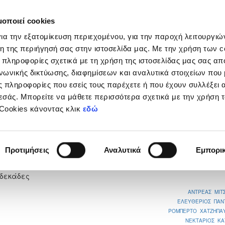
μοποιεί cookies
Διοργανώσεις
Grassroots
Κριτήρια UEFA
Στα
ια την εξατομίκευση περιεχομένου, για την παροχή λειτουργι
η της περιήγησή σας στην ιστοσελίδα μας. Με την χρήση των c
 πληροφορίες σχετικά με τη χρήση της ιστοσελίδας μας σας απ
νωνικής δικτύωσης, διαφημίσεων και αναλυτικά στοιχείων που
 πληροφορίες που εσείς τους παρέχετε ή που έχουν συλλέξει 
εσάς. Μπορείτε να μάθετε περισσότερα σχετικά με την χρήση 
ΚΛΗΣ ΓΕΡΟΛΑΚΚΟΥ
 Cookies κάνοντας κλικ
εδώ
1
Προτιμήσεις
Αναλυτικά
Εμπορι
νδεκάδες
ΑΝΤΡΕΑΣ ΜΙΤ
ΕΛΕΥΘΕΡΙΟΣ ΠΑΝ
ΡΟΜΠΕΡΤΟ ΧΑΤΖΗΠΑ
ΝΕΚΤΑΡΙΟΣ ΚΑ