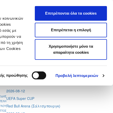
τιστικά
Επιτρέπονται όλα τα cookies
ών κοινωνικών
ookies
Επιτρέπεται η επιλογή
ό εσάς με
 μπορούν να
από τη χρήση
Χρησιμοποιήστε μόνο τα
Tweets by CyprusFA
των Cookies
απαραίτητα cookies
Προσεχή γεγονότα
2026-08-11
Conference League
κής προώθησης
Προβολή λεπτομερειών
Απόλλων - Μπραν
2026-08-12
ΣΙΔΗΣ
UEFA Super CUP
ΤΕΛΗ
Red Bull Arena (
Σάλτσμπουργκ)
ΥΛΟΥ
ΤΤΟΣ