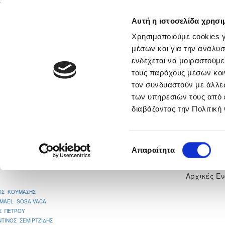
Αυτή η ιστοσελίδα χρησι
Αρχική
Νέα & Πληροφορίες
Εθνικές Ομάδες
Χρησιμοποιούμε cookies γ
μέσων και για την ανάλυσ
ενδέχεται να μοιραστούμε
τους παρόχους μέσων κοι
νικά
Περισσότερα
τον συνδυαστούν με άλλες
των υπηρεσιών τους από 
ΑΧΥΡΩΝΑΣ ΛΙΟΠΕΤΡΙΟΥ - ΗΡΑ
διαβάζοντας την Πολιτική
2
Επιλογή
Απαραίτητα
συγκατάθεσης
Αρχικές Ε
ΟΣ ΚΟΥΜΑΣΗΣ
SMAEL SOSA VACA
Σ ΠΕΤΡΟΥ
ΤΙΝΟΣ ΣΕΜΙΡΤΖΙΔΗΣ