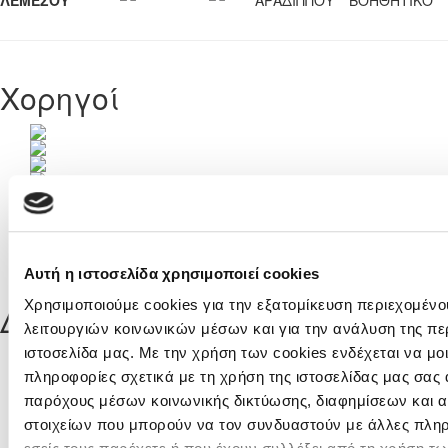
ΛΕΜΕΣΟΥ
ΑΡΑΔΙΠΠΟΥ
ΒΟΗΘΗΤΙΚΟ
Χορηγοί
Αυτή η ιστοσελίδα χρησιμοποιεί cookies
Χρησιμοποιούμε cookies για την εξατομίκευση περιεχομένο
ΔΗΜΟΦΙΛΗ
λειτουργιών κοινωνικών μέσων και για την ανάλυση της πε
ιστοσελίδα μας. Με την χρήση των cookies ενδέχεται να μ
Το πρόγραμμα της πρώτης φάσης της Cyprus
League by Stoiximan περιόδου 2026 - 2027
πληροφορίες σχετικά με τη χρήση της ιστοσελίδας μας σας 
παρόχους μέσων κοινωνικής δικτύωσης, διαφημίσεων και α
στοιχείων που μπορούν να τον συνδυαστούν με άλλες πλη
Στο στάδιο «Αλφαμέγα» ο αγώνας Super Cup