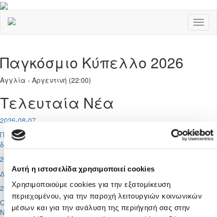
Toggl
naviga
Παγκόσμιο Κύπελλο 2026
Αγγλία - Αργεντινή (22:00)
Τελευταία Νέα
2026-08-07
Ποδοσφαιριστές μπορούν να εγγράφονται στα μητρώα
διαιτητών (κανονισμοί και προϋποθέσεις)
2026-08-06
Αυτή η ιστοσελίδα χρησιμοποιεί cookies
Διαιτητές φιλικών αγώνων
Χρησιμοποιούμε cookies για την εξατομίκευση
2026-08-05
περιεχομένου, για την παροχή λειτουργιών κοινωνικών
Οι προπονητές των Εθνικών Ομάδων Γυναικών, Futsal και
μέσων και για την ανάλυση της περιήγησή σας στην
Νεανίδων Κ-19