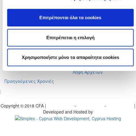
Φαξ :
+357 22590544
Ταχ. Διεύθυνση :
Τ.Θ. 25071, 1306 - Λευκωσία Κύπρος
Επιτρέπονται όλα τα cookies
Ηλ. Ταχυδρομείο :
info@cfa.com.cy
Ιστορικό
Σχολή Προπονητών
Επιτρέπεται η επιλογή
Οργανωτική Δομή
Ειδήσεις
Επιτροπές
Προγραμματισμένα
Σεμινάρια
Πρώην Προέδροι
Χρησιμοποιήστε μόνο τα απαραίτητα cookies
Διπλώματα Uefa
Ληψη Αρχείων
Προηγούμενες Χρονιές
γραφείτε στο ενημερωτικό μας δελτίο
Copyright © 2018 CFA |
Privacy policy
-
Terms of Use
-
Cookie Policy
|
Developed and Hosted by
Change your consent