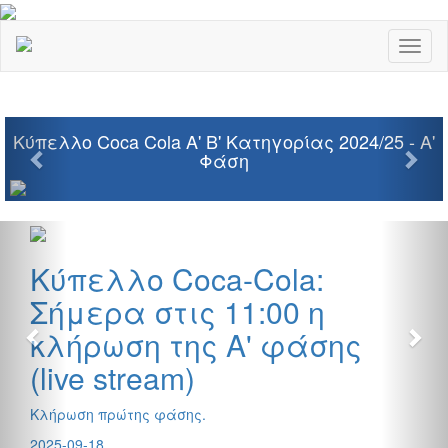
Toggl
naviga
Previous
Nex
Κύπελλο Coca Cola Α' Β' Κατηγορίας 2024/25 - Α'
Φάση
Previous
Nex
Κύπελλο Coca-Cola:
Σήμερα στις 11:00 η
κλήρωση της Α' φάσης
(live stream)
Κλήρωση πρώτης φάσης.
2025-09-18