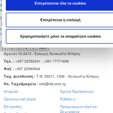
Επιτρέπονται όλα τα cookies
Απονομές για τη διαιτητική ομάδα του τελικού
Από τη χορηγό εταιρεία.
2025-05-24
Επιτρέπεται η επιλογή
Η ιστορία με τους 82 τελικούς σε αριθμούς
Τρίτο τρόπαιο για την ΑΕΚ.
Χρησιμοποιήστε μόνο τα απαραίτητα cookies
2025-05-24
[1]
2
3
4
5
Next
Αχαιών 10 2413 - Έγκωμη Λευκωσία Κύπρος
Τηλ. :
+357 22352341 , +357 77771606
Φαξ :
+357 22590544
Ταχ. Διεύθυνση :
Τ.Θ. 25071, 1306 - Λευκωσία Κύπρος
Ηλ. Ταχυδρομείο :
info@cfa.com.cy
Ιστορικό
Σχολή Προπονητών
Οργανωτική Δομή
Ειδήσεις
Επιτροπές
Προγραμματισμένα
Σεμινάρια