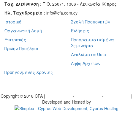
Ταχ. Διεύθυνση :
Τ.Θ. 25071, 1306 - Λευκωσία Κύπρος
Ηλ. Ταχυδρομείο :
info@cfa.com.cy
Ιστορικό
Σχολή Προπονητών
Οργανωτική Δομή
Ειδήσεις
Επιτροπές
Προγραμματισμένα
Σεμινάρια
Πρώην Προέδροι
Διπλώματα Uefa
Ληψη Αρχείων
Προηγούμενες Χρονιές
γραφείτε στο ενημερωτικό μας δελτίο
Copyright © 2018 CFA |
Privacy policy
-
Terms of Use
-
Cookie Policy
|
Developed and Hosted by
Change your consent