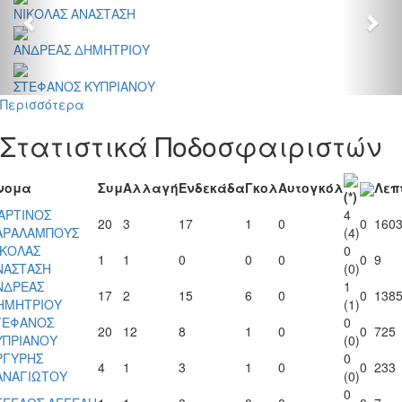
ΝΙΚΟΛΑΣ ΑΝΑΣΤΑΣΗ
ΑΝΔΡΕΑΣ ΔΗΜΗΤΡΙΟΥ
ΣΤΕΦΑΝΟΣ ΚΥΠΡΙΑΝΟΥ
Περισσότερα
Στατιστικά Ποδοσφαιριστών
νομα
Συμ
Αλλαγή
Ενδεκάδα
Γκολ
Αυτογκόλ
Λεπ
(*)
ΑΡΤΙΝΟΣ
4
20
3
17
1
0
0
160
ΑΡΑΛΑΜΠΟΥΣ
(4)
ΙΚΟΛΑΣ
0
1
1
0
0
0
0
9
ΝΑΣΤΑΣΗ
(0)
ΝΔΡΕΑΣ
1
17
2
15
6
0
0
138
ΗΜΗΤΡΙΟΥ
(1)
ΤΕΦΑΝΟΣ
0
20
12
8
1
0
0
725
ΥΠΡΙΑΝΟΥ
(0)
ΡΓΥΡΗΣ
0
4
1
3
1
0
0
233
ΑΝΑΓΙΩΤΟΥ
(0)
0