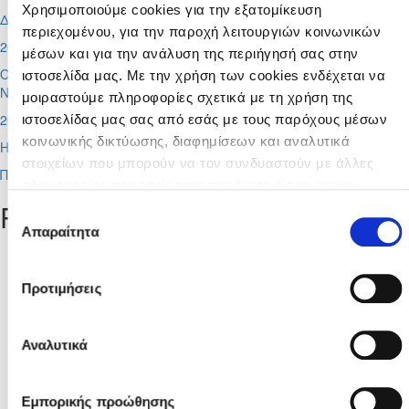
Χρησιμοποιούμε cookies για την εξατομίκευση
Διαιτητές φιλικών αγώνων
περιεχομένου, για την παροχή λειτουργιών κοινωνικών
2026-08-05
μέσων και για την ανάλυση της περιήγησή σας στην
Οι προπονητές των Εθνικών Ομάδων Γυναικών, Futsal και
ιστοσελίδα μας. Με την χρήση των cookies ενδέχεται να
Νεανίδων Κ-19
μοιραστούμε πληροφορίες σχετικά με τη χρήση της
2026-08-05
ιστοσελίδας μας σας από εσάς με τους παρόχους μέσων
κοινωνικής δικτύωσης, διαφημίσεων και αναλυτικά
Η σύνθεση των Δικαστικών Σωμάτων της ΚΟΠ
στοιχείων που μπορούν να τον συνδυαστούν με άλλες
Περισσότερα
πληροφορίες που εσείς τους παρέχετε ή που έχουν
Popular
συλλέξει από τη χρήση των υπηρεσιών τους από εσάς.
Επιλογή
Μπορείτε να μάθετε περισσότερα σχετικά με την χρήση
Απαραίτητα
συγκατάθεσης
Προκήρυξη Πρωταθλήματων Γυναικών 2026 -
των Cookies διαβάζοντας την Πολιτική Cookies κάνοντας
2027
κλικ
εδώ
Προτιμήσεις
Στο στάδιο «Αλφαμέγα» ο αγώνας Super Cup
2026 (Αποφάσεις Δ.Σ. ΚΟΠ)
Αναλυτικά
Το πρόγραμμα της πρώτης φάσης της Cyprus
League by Stoiximan περιόδου 2026 - 2027
Εμπορικής προώθησης