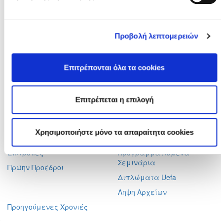
Διαιτητές φιλικών αγώνων
Προβολή λεπτομερειών
Αχαιών 10 2413 - Έγκωμη Λευκωσία Κύπρος
Τηλ. :
+357 22352341 , +357 77771606
Επιτρέπονται όλα τα cookies
Φαξ :
+357 22590544
Ταχ. Διεύθυνση :
Τ.Θ. 25071, 1306 - Λευκωσία Κύπρος
Επιτρέπεται η επιλογή
Ηλ. Ταχυδρομείο :
info@cfa.com.cy
Ιστορικό
Σχολή Προπονητών
Χρησιμοποιήστε μόνο τα απαραίτητα cookies
Οργανωτική Δομή
Ειδήσεις
Επιτροπές
Προγραμματισμένα
Σεμινάρια
Πρώην Προέδροι
Διπλώματα Uefa
Ληψη Αρχείων
Προηγούμενες Χρονιές