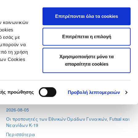
τιστικά
Επιτρέπονται όλα τα cookies
ών κοινωνικών
ookies
Επιτρέπεται η επιλογή
ό εσάς με
 μπορούν να
Τελευταία Νέα
από τη χρήση
Χρησιμοποιήστε μόνο τα
των Cookies
απαραίτητα cookies
2026-08-07
Ποδοσφαιριστές μπορούν να εγγράφονται στα μητρώα
διαιτητών (κανονισμοί και προϋποθέσεις)
2026-08-06
κής προώθησης
Προβολή λεπτομερειών
Διαιτητές φιλικών αγώνων
2026-08-05
Οι προπονητές των Εθνικών Ομάδων Γυναικών, Futsal και
Νεανίδων Κ-19
Περισσότερα