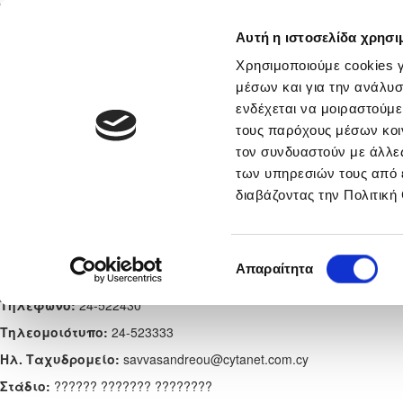
Αυτή η ιστοσελίδα χρησι
Αρχική
Νέα & Πληροφορίες
Εθνικές Ομάδες
Χρησιμοποιούμε cookies γ
μέσων και για την ανάλυσ
ενδέχεται να μοιραστούμε
τους παρόχους μέσων κοι
ΟΘΕΛΛΟΣ ΑΘΗΑΙΝΟΥ - Παγκύπρ
τον συνδυαστούν με άλλες
των υπηρεσιών τους από 
Κατηγορίας 2024/25
διαβάζοντας την Πολιτική
Ίδρυση:
1933
Επιλογή
Απαραίτητα
Διεύθυνση:
ΑΘΗΑΙΝΟΥ ΛΑΡΝΑΚΑ, ΛΑΡΝΑΚΑ, ΚΥΠΡΟΣ
συγκατάθεσης
Τηλέφωνο:
24-522430
Tηλεομοιότυπο:
24-523333
Ηλ. Ταχυδρομείο:
savvasandreou@cytanet.com.cy
Στάδιο:
?????? ??????? ????????