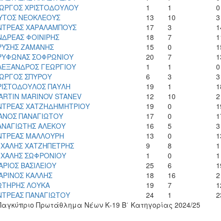
ΙΩΡΓΟΣ ΧΡΙΣΤΟΔΟΥΛΟΥ
1
1
0
ΥΤΟΣ ΝΕΟΚΛΕΟΥΣ
13
10
3
ΝΤΡΕΑΣ ΧΑΡΑΛΑΜΠΟΥΣ
17
3
1
ΝΔΡΕΑΣ ΦΟΙΝΙΡΗΣ
18
7
1
ΡΥΣΗΣ ΖΑΜΑΝΗΣ
15
0
1
ΡΥΦΩΝΑΣ ΣΟΦΡΩΝΙΟΥ
20
7
1
ΛΕΞΑΝΔΡΟΣ ΓΕΩΡΓΙΟΥ
1
1
0
ΙΩΡΓΟΣ ΣΠΥΡΟΥ
6
3
3
ΡΙΣΤΟΔΟΥΛΟΣ ΠΑΥΛΗ
19
1
1
ARTIN MARINOV STANEV
12
10
2
ΝΤΡΕΑΣ ΧΑΤΖΗΔΗΜΗΤΡΙΟΥ
19
0
1
ΑΝΟΣ ΠΑΝΑΓΙΩΤΟΥ
17
0
1
ΑΝΑΓΙΩΤΗΣ ΑΛΕΚΟΥ
16
5
3
ΝΤΡΕΑΣ ΜΑΛΛΟΥΡΗ
13
0
1
ΙΧΑΛΗΣ ΧΑΤΖΗΠΕΤΡΗΣ
9
8
1
ΙΧΑΛΗΣ ΣΩΦΡΟΝΙΟΥ
1
0
1
ΑΡΙΟΣ ΒΑΣΙΛΕΙΟΥ
25
6
1
ΑΡΙΝΟΣ ΚΑΛΛΗΣ
18
16
2
ΩΤΗΡΗΣ ΛΟΥΚΑ
19
7
1
ΝΤΡΕΑΣ ΠΑΝΑΓΙΩΤΟΥ
24
1
2
 Παγκύπριο Πρωτάθλημα Νέων Κ-19 Β΄ Κατηγορίας 2024/25