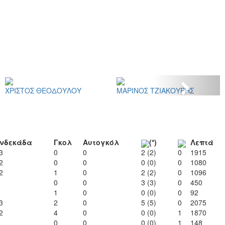
Next
ΧΡΙΣΤΟΣ ΘΕΟΔΟΥΛΟΥ
ΜΑΡΙΝΟΣ ΤΖΙΑΚΟΥΡΗΣ
νδεκάδα
Γκολ
Αυτογκόλ
(*)
Λεπτά
3
0
0
2 (2)
0
1915
2
0
0
0 (0)
0
1080
2
1
0
2 (2)
0
1096
0
0
3 (3)
0
450
1
0
0 (0)
0
92
3
2
0
5 (5)
0
2075
2
4
0
0 (0)
1
1870
0
0
0 (0)
1
148