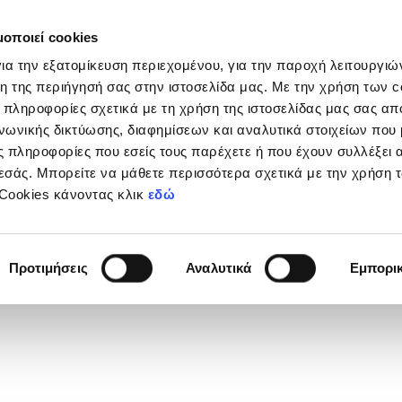
μοποιεί cookies
Διοργανώσεις
Grassroots
Κριτήρια UEFA
Στα
ια την εξατομίκευση περιεχομένου, για την παροχή λειτουργι
η της περιήγησή σας στην ιστοσελίδα μας. Με την χρήση των c
 πληροφορίες σχετικά με τη χρήση της ιστοσελίδας μας σας απ
νωνικής δικτύωσης, διαφημίσεων και αναλυτικά στοιχείων που
ιο Πρωτάθλημα Νέων Κ-19 Β΄
 πληροφορίες που εσείς τους παρέχετε ή που έχουν συλλέξει 
εσάς. Μπορείτε να μάθετε περισσότερα σχετικά με την χρήση 
 Cookies κάνοντας κλικ
εδώ
Προτιμήσεις
Αναλυτικά
Εμπορι