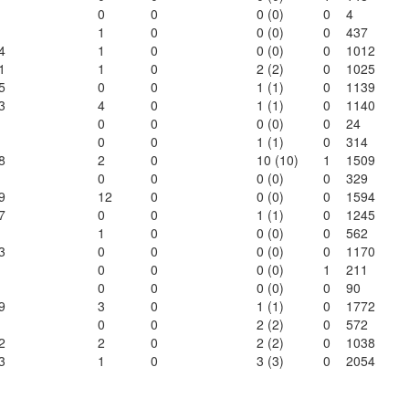
0
0
0 (0)
0
4
1
0
0 (0)
0
437
4
1
0
0 (0)
0
1012
1
1
0
2 (2)
0
1025
5
0
0
1 (1)
0
1139
3
4
0
1 (1)
0
1140
0
0
0 (0)
0
24
0
0
1 (1)
0
314
8
2
0
10 (10)
1
1509
0
0
0 (0)
0
329
9
12
0
0 (0)
0
1594
7
0
0
1 (1)
0
1245
1
0
0 (0)
0
562
3
0
0
0 (0)
0
1170
0
0
0 (0)
1
211
0
0
0 (0)
0
90
9
3
0
1 (1)
0
1772
0
0
2 (2)
0
572
2
2
0
2 (2)
0
1038
3
1
0
3 (3)
0
2054