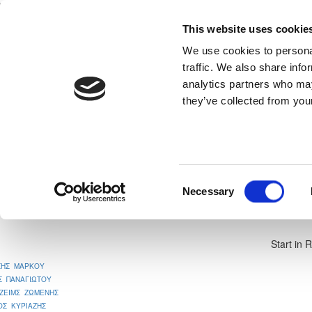
This website uses cookie
Home
National Teams
Competitions
We use cookies to personal
traffic. We also share info
analytics partners who may
they’ve collected from your
neral
Read More
ΑΟΑΝ ΑΓΙΑΣ ΝΑΠΑΣ - ΟΜΟΝΟΙΑ
Consent
Necessary
1
Selection
Start in 
ΣΗΣ ΜΑΡΚΟΥ
Σ ΠΑΝΑΓΙΩΤΟΥ
ΤΖΕΙΜΣ ΖΩΜΕΝΗΣ
ΟΣ ΚΥΡΙΑΖΗΣ