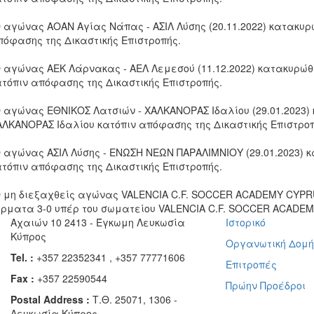
Ο αγώνας ΑΟΑΝ Αγίας Νάπας - ΑΣΙΛ Λύσης (20.11.2022) κατακυρ
πόφασης της Δικαστικής Επιστροπής.
Ο αγώνας ΑΕΚ Λάρνακας - ΑΕΛ Λεμεσού (11.12.2022) κατακυρώθ
ατόπιν απόφασης της Δικαστικής Επιστροπής.
Ο αγώνας ΕΘΝΙΚΟΣ Λατσιών - ΧΑΛΚΑΝΟΡΑΣ Ιδαλίου (29.01.2023)
ΑΛΚΑΝΟΡΑΣ Ιδαλίου κατόπιν απόφασης της Δικαστικής Επιστροπ
Ο αγώνας ΑΣΙΛ Λύσης - ΕΝΩΣΗ ΝΕΩΝ ΠΑΡΑΛΙΜΝΙΟΥ (29.01.2023) 
ατόπιν απόφασης της Δικαστικής Επιστροπής.
Ο μη διεξαχθείς αγώνας VALENCIA C.F. SOCCER ACADEMY CYPRU
έρματα 3-0 υπέρ του σωματείου VALENCIA C.F. SOCCER ACADEM
Αχαιών 10 2413 - Έγκωμη Λευκωσία
Ιστορικό
Κύπρος
Οργανωτική Δομ
Tel. :
+357 22352341 , +357 77771606
Επιτροπές
Fax :
+357 22590544
Πρώην Προέδροι
Postal Address :
Τ.Θ. 25071, 1306 -
Λευκωσία Κύπρος