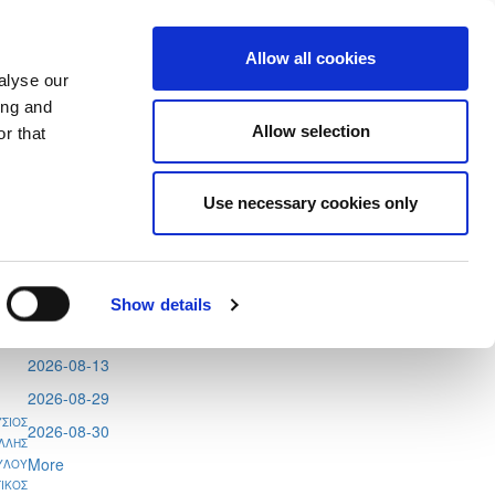
Allow all cookies
alyse our
ing and
Allow selection
r that
Use necessary cookies only
Tweets by CyprusFA
Events
2026-08-11
Show details
2026-08-12
2026-08-13
2026-08-29
ΣΙΟΣ
2026-08-30
ΛΛΗΣ
More
ΥΛΟΥ
ΙΚΟΣ