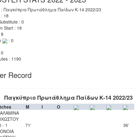
 : Παγκύπριο Πρωτάθλημα Παίδων Κ-14 2022/23
 : 18
ubstitute : 0
m Start : 18
 8
n
: 0
 0
utes : 1190
yer Record
Παγκύπριο Πρωτάθλημα Παίδων Κ-14 2022/23
tches
M
I
O
ΣΑΛΑΜΙΝΑ
ΟΧΩΣΤΟΥ
0 - 1
71'
36'
ΟΝΟΙΑ