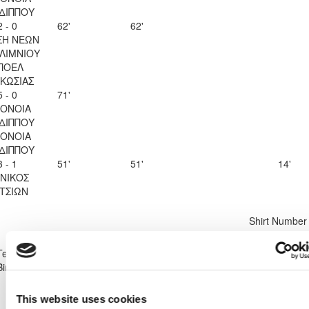
ΔΙΠΠΟΥ
2 - 0
62'
62'
ΣΗ ΝΕΩΝ
ΛΙΜΝΙΟΥ
ΠΟΕΛ
ΚΩΣΙΑΣ
5 - 0
71'
ΟΝΟΙΑ
ΔΙΠΠΟΥ
ΟΝΟΙΑ
ΔΙΠΠΟΥ
3 - 1
51'
51'
14'
ΝΙΚΟΣ
ΤΣΙΩΝ
Shirt Number
9
Team
ΟΜΟΝΟΙΑ ΑΡΑΔΙΠΠΟΥ
Birthdate:
07/05/2010
This website uses cookies