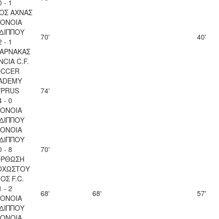
0 - 1
ΟΣ ΑΧΝΑΣ
ΟΝΟΙΑ
ΔΙΠΠΟΥ
70'
40'
2 - 1
ΛΑΡΝΑΚΑΣ
CIA C.F.
OCCER
ADEMY
YPRUS
74'
4 - 0
ΟΝΟΙΑ
ΔΙΠΠΟΥ
ΟΝΟΙΑ
ΔΙΠΠΟΥ
0 - 8
70'
ΟΡΘΩΣΗ
ΟΧΩΣΤΟΥ
ΟΣ F.C.
1 - 2
68'
68'
57'
ΟΝΟΙΑ
ΔΙΠΠΟΥ
ΟΝΟΙΑ