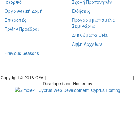
Ιστορικό
Σχολή Προπονητών
Οργανωτική Δομή
Ειδήσεις
Επιτροπές
Προγραμματισμένα
Σεμινάρια
Πρώην Προέδροι
Διπλώματα Uefa
Ληψη Αρχείων
Previous Seasons
bscribe to our Newsletter
Copyright © 2018 CFA |
Privacy policy
-
Terms of Use
-
Cookie Policy
|
Developed and Hosted by
Change your consent