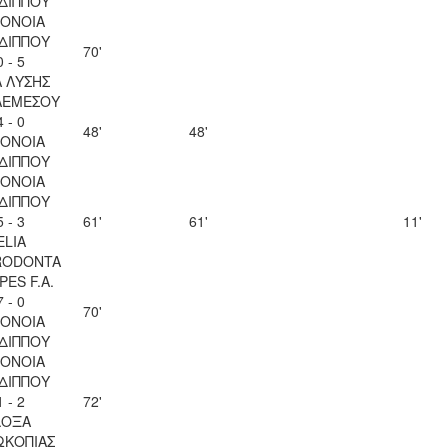
ΔΙΠΠΟΥ
ΟΝΟΙΑ
ΔΙΠΠΟΥ
70'
0 - 5
Λ ΛΥΣΗΣ
ΛΕΜΕΣΟΥ
4 - 0
48'
48'
ΟΝΟΙΑ
ΔΙΠΠΟΥ
ΟΝΟΙΑ
ΔΙΠΠΟΥ
5 - 3
61'
61'
11'
ELIA
RODONTA
PES F.A.
7 - 0
70'
ΟΝΟΙΑ
ΔΙΠΠΟΥ
ΟΝΟΙΑ
ΔΙΠΠΟΥ
1 - 2
72'
ΔΟΞΑ
ΩΚΟΠΙΑΣ