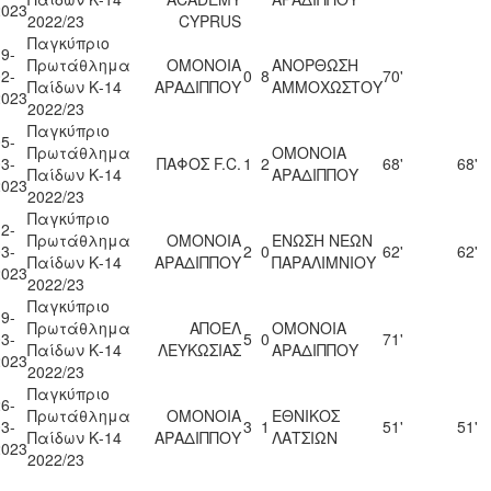
2023
2022/23
CYPRUS
Παγκύπριο
9-
Πρωτάθλημα
ΟΜΟΝΟΙΑ
ΑΝΟΡΘΩΣΗ
2-
0
8
70'
Παίδων Κ-14
ΑΡΑΔΙΠΠΟΥ
ΑΜΜΟΧΩΣΤΟΥ
2023
2022/23
Παγκύπριο
5-
Πρωτάθλημα
ΟΜΟΝΟΙΑ
3-
ΠΑΦΟΣ F.C.
1
2
68'
68'
Παίδων Κ-14
ΑΡΑΔΙΠΠΟΥ
2023
2022/23
Παγκύπριο
2-
Πρωτάθλημα
ΟΜΟΝΟΙΑ
ΕΝΩΣΗ ΝΕΩΝ
3-
2
0
62'
62'
Παίδων Κ-14
ΑΡΑΔΙΠΠΟΥ
ΠΑΡΑΛΙΜΝΙΟΥ
2023
2022/23
Παγκύπριο
9-
Πρωτάθλημα
ΑΠΟΕΛ
ΟΜΟΝΟΙΑ
3-
5
0
71'
Παίδων Κ-14
ΛΕΥΚΩΣΙΑΣ
ΑΡΑΔΙΠΠΟΥ
2023
2022/23
Παγκύπριο
6-
Πρωτάθλημα
ΟΜΟΝΟΙΑ
ΕΘΝΙΚΟΣ
3-
3
1
51'
51'
Παίδων Κ-14
ΑΡΑΔΙΠΠΟΥ
ΛΑΤΣΙΩΝ
2023
2022/23