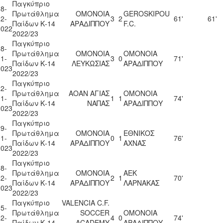
Παγκύπριο
8-
Πρωτάθλημα
ΟΜΟΝΟΙΑ
GEROSKIPOU
2-
3
2
61'
61'
Παίδων Κ-14
ΑΡΑΔΙΠΠΟΥ
F.C.
2022
2022/23
Παγκύπριο
8-
Πρωτάθλημα
ΟΜΟΝΟΙΑ
ΟΜΟΝΟΙΑ
1-
3
0
71'
Παίδων Κ-14
ΛΕΥΚΩΣΙΑΣ
ΑΡΑΔΙΠΠΟΥ
2023
2022/23
Παγκύπριο
2-
Πρωτάθλημα
ΑΟΑΝ ΑΓΙΑΣ
ΟΜΟΝΟΙΑ
1-
1
1
74'
Παίδων Κ-14
ΝΑΠΑΣ
ΑΡΑΔΙΠΠΟΥ
2023
2022/23
Παγκύπριο
9-
Πρωτάθλημα
ΟΜΟΝΟΙΑ
ΕΘΝΙΚΟΣ
1-
0
1
76'
Παίδων Κ-14
ΑΡΑΔΙΠΠΟΥ
ΑΧΝΑΣ
2023
2022/23
Παγκύπριο
8-
Πρωτάθλημα
ΟΜΟΝΟΙΑ
ΑΕΚ
2-
2
1
70'
Παίδων Κ-14
ΑΡΑΔΙΠΠΟΥ
ΛΑΡΝΑΚΑΣ
2023
2022/23
Παγκύπριο
VALENCIA C.F.
5-
Πρωτάθλημα
SOCCER
ΟΜΟΝΟΙΑ
2-
4
0
74'
Παίδων Κ-14
ACADEMY
ΑΡΑΔΙΠΠΟΥ