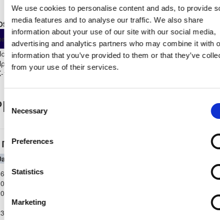
We use cookies to personalise content and ads, to provide s
media features and to analyse our traffic. We also share
OSTER STATS 2022 - 2023
information about your use of our site with our social media,
As
From
Own
ompetition
App
Minut
Substitute
Start
advertising and analytics partners who may combine it with o
Παγκύπριο
information that you’ve provided to them or that they’ve colle
Πρωτάθλημα Παίδων
18
0
18
8
0
0
1190
from your use of their services.
Κ-14 2022/23
layer Record
Consent
Necessary
Selection
Preferences
Παγκύπριο Πρωτάθλημα Παίδων Κ-14 2022/23
Date
Competition
Home Team
H
A
Away Team
Minutes
In
Out
Παγκύπριο
Statistics
6-
ΝΕΑ
Πρωτάθλημα
ΟΜΟΝΟΙΑ
0-
ΣΑΛΑΜΙΝΑ
0
1
71'
Παίδων Κ-14
ΑΡΑΔΙΠΠΟΥ
2022
ΑΜΜΟΧΩΣΤΟΥ
2022/23
Marketing
Παγκύπριο
3-
Πρωτάθλημα
ΟΜΟΝΟΙΑ