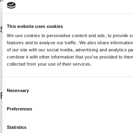
ΛΕΜΕΣΟΥ
ΑΡΑΔΙΠΠΟΥ
ΒΟΗΘΗΤΙΚΟ
Sponsors
This website uses cookies
We use cookies to personalise content and ads, to provide s
features and to analyse our traffic. We also share informatio
of our site with our social media, advertising and analytics 
combine it with other information that you’ve provided to them
collected from your use of their services.
Consent
Necessary
Popular
Selection
Αχαιών 10 2413 - Έγκωμη Λευκωσία Κύπρος
Preferences
Tel. :
+357 22352341 , +357 77771606
Fax :
+357 22590544
Statistics
Postal Address :
Τ.Θ. 25071, 1306 - Λευκωσία Κύπρος