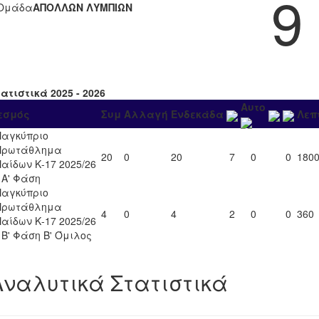
9
Ομάδα
ΑΠΟΛΛΩΝ ΛΥΜΠΙΩΝ
ατιστικά 2025 - 2026
Αυτο
εσμός
Συμ
Αλλαγή
Ενδεκάδα
Λεπ
Παγκύπριο
Πρωτάθλημα
20
0
20
7
0
0
180
Παίδων Κ-17 2025/26
- Α' Φάση
Παγκύπριο
Πρωτάθλημα
4
0
4
2
0
0
360
Παίδων Κ-17 2025/26
- Β' Φάση Β' Όμιλος
Αναλυτικά Στατιστικά