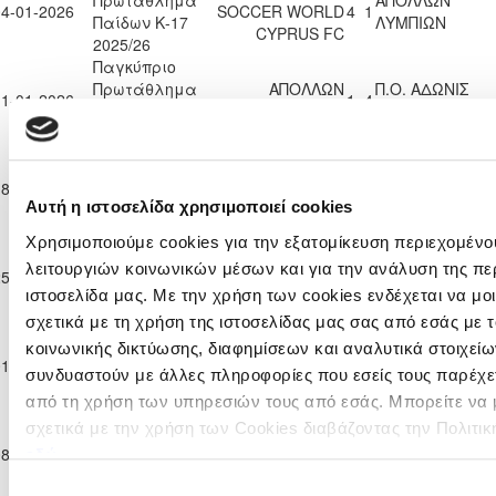
Πρωτάθλημα
ΑΠΟΛΛΩΝ
04-01-2026
SOCCER WORLD
4
1
Παίδων Κ-17
ΛΥΜΠΙΩΝ
CYPRUS FC
2025/26
Παγκύπριο
Πρωτάθλημα
ΑΠΟΛΛΩΝ
Π.Ο. ΑΔΩΝΙΣ
11-01-2026
1
4
Παίδων Κ-17
ΛΥΜΠΙΩΝ
ΙΔΑΛΙΟΥ
2025/26
Παγκύπριο
Πρωτάθλημα
ΑΠΟΛΛΩΝ
18-01-2026
Π.Ο. ΟΡΜΗΔΕΙΑΣ
1
6
Παίδων Κ-17
ΛΥΜΠΙΩΝ
Αυτή η ιστοσελίδα χρησιμοποιεί cookies
2025/26
Χρησιμοποιούμε cookies για την εξατομίκευση περιεχομένο
Παγκύπριο
Πρωτάθλημα
ΑΠΟΛΛΩΝ
λειτουργιών κοινωνικών μέσων και για την ανάλυση της πε
25-01-2026
2
3
ΣΠΑΡΤΑΚΟΣ ΚΙΤ
Παίδων Κ-17
ΛΥΜΠΙΩΝ
ιστοσελίδα μας. Με την χρήση των cookies ενδέχεται να μ
2025/26
σχετικά με τη χρήση της ιστοσελίδας μας σας από εσάς με
Παγκύπριο
κοινωνικής δικτύωσης, διαφημίσεων και αναλυτικά στοιχεί
Πρωτάθλημα
ΑΠΟΛΛΩΝ
01-02-2026
ΓΕΡΟΣΚΗΠΟΥ F.C.
3
0
συνδυαστούν με άλλες πληροφορίες που εσείς τους παρέχετ
Παίδων Κ-17
ΛΥΜΠΙΩΝ
2025/26
από τη χρήση των υπηρεσιών τους από εσάς. Μπορείτε να
Παγκύπριο
σχετικά με την χρήση των Cookies διαβάζοντας την Πολιτικ
Πρωτάθλημα
ΑΠΟΛΛΩΝ
ΧΑΛΚΑΝΟΡΑΣ
08-02-2026
1
2
εδώ
Παίδων Κ-17
ΛΥΜΠΙΩΝ
ΙΔΑΛΙΟΥ
2025/26
Επιλογή