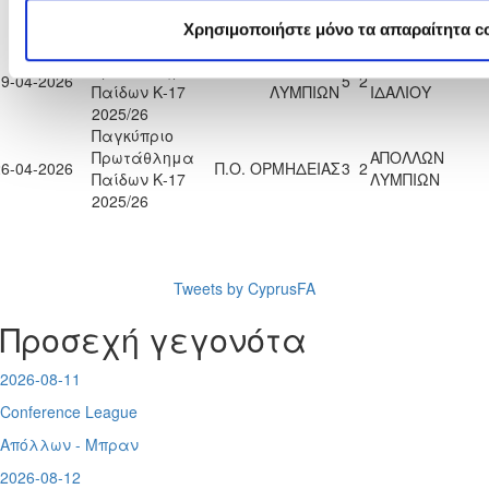
Παίδων Κ-17
ΛΥΜΠΙΩΝ
2025/26
Χρησιμοποιήστε μόνο τα απαραίτητα c
Παγκύπριο
Πρωτάθλημα
ΑΠΟΛΛΩΝ
Π.Ο. ΑΔΩΝΙΣ
19-04-2026
5
2
Παίδων Κ-17
ΛΥΜΠΙΩΝ
ΙΔΑΛΙΟΥ
2025/26
Παγκύπριο
Πρωτάθλημα
ΑΠΟΛΛΩΝ
26-04-2026
Π.Ο. ΟΡΜΗΔΕΙΑΣ
3
2
Παίδων Κ-17
ΛΥΜΠΙΩΝ
2025/26
Tweets by CyprusFA
Προσεχή γεγονότα
2026-08-11
Conference League
Απόλλων - Μπραν
2026-08-12