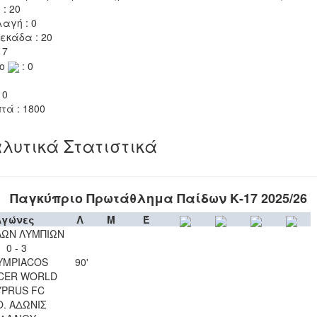
 : 20
αγή : 0
εκάδα : 20
 7
το
: 0
 0
τά : 1800
λυτικά Στατιστικά
Παγκύπριο Πρωτάθλημα Παίδων Κ-17 2025/26
Αγώνες
Λ
Μ
Έ
ΛΩΝ ΛΥΜΠΙΩΝ
0 - 3
YMPIACOS
90'
CER WORLD
YPRUS FC
Ο. ΑΔΩΝΙΣ