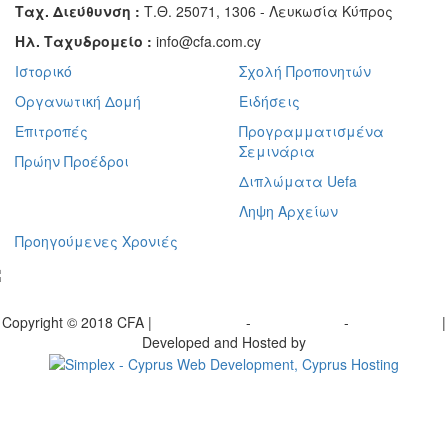
Ταχ. Διεύθυνση :
Τ.Θ. 25071, 1306 - Λευκωσία Κύπρος
Ηλ. Ταχυδρομείο :
info@cfa.com.cy
Ιστορικό
Σχολή Προπονητών
Οργανωτική Δομή
Ειδήσεις
Επιτροπές
Προγραμματισμένα
Σεμινάρια
Πρώην Προέδροι
Διπλώματα Uefa
Ληψη Αρχείων
Προηγούμενες Χρονιές
γραφείτε στο ενημερωτικό μας δελτίο
Copyright © 2018 CFA |
Privacy policy
-
Terms of Use
-
Cookie Policy
|
Developed and Hosted by
Change your consent