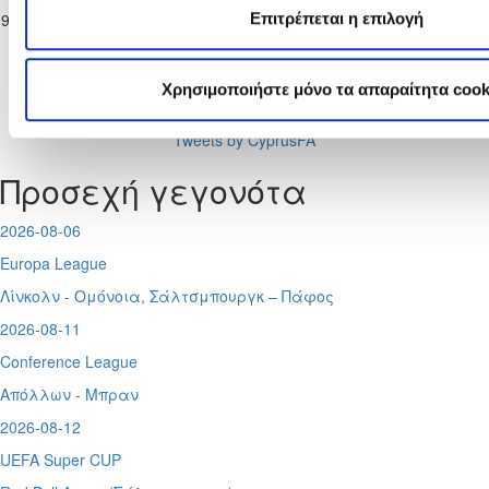
Πρωτάθλημα
ΑΠΟΛΛΩΝ
Π.Ο. ΑΔΩΝΙΣ
Επιτρέπεται η επιλογή
19-04-2026
5
2
90
Παίδων Κ-17
ΛΥΜΠΙΩΝ
ΙΔΑΛΙΟΥ
2025/26
Χρησιμοποιήστε μόνο τα απαραίτητα cook
Tweets by CyprusFA
Προσεχή γεγονότα
2026-08-06
Europa League
Λίνκολν - Ομόνοια
,
Σάλτσμπουργκ – Πάφος
2026-08-11
Conference League
Απόλλων - Μπραν
2026-08-12
UEFA Super CUP