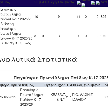
εσμός
Συμ
Αλλαγή
Ενδεκάδα
Λεπ
Παγκύπριο
Πρωτάθλημα
10
1
9
11
0
0
825
Παίδων Κ-17 2025/26
- Α' Φάση
Παγκύπριο
Πρωτάθλημα
3
0
3
1
0
0
270
Παίδων Κ-17 2025/26
- Β' Φάση Β' Όμιλος
Αναλυτικά Στατιστικά
Παγκύπριο Πρωτάθλημα Παίδων Κ-17 2025
Ημερομηνία
Θεσμός
Γηπεδούχος
H
A
Φιλοξενούμενη
Λ
Παγκύπριο
Πρωτάθλημα
KRASAVA
Π.Ο. ΑΔΩΝΙΣ
12-10-2025
2
1
77
Παίδων Κ-17
Ε.Ν.Y.
ΙΔΑΛΙΟΥ
2025/26