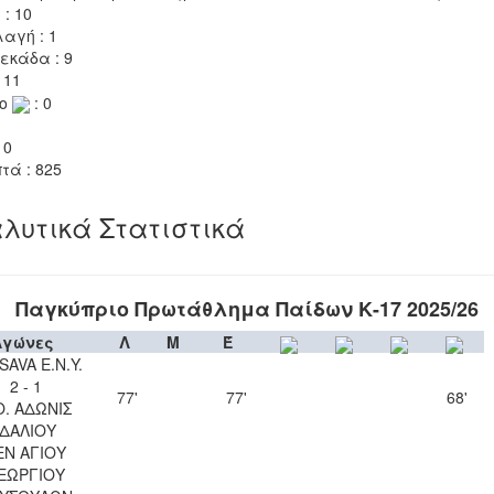
 : 10
αγή : 1
εκάδα : 9
 11
το
: 0
 0
τά : 825
λυτικά Στατιστικά
Παγκύπριο Πρωτάθλημα Παίδων Κ-17 2025/26
Αγώνες
Λ
Μ
Έ
SAVA Ε.Ν.Y.
2 - 1
77'
77'
68'
Ο. ΑΔΩΝΙΣ
ΙΔΑΛΙΟΥ
ΕΝ ΑΓΙΟΥ
ΕΩΡΓΙΟΥ