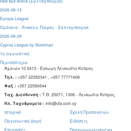
Red Bull Arena (
Σάλτσμπουργκ)
2026-08-13
Europa League
Ομόνοια - Λίνκολν, Πάφος -
Σάλτσμπουργκ
2026-08-29
Cyprus League by Stoiximan
1η αγωνιστική
Περισσότερα
Αχαιών 10 2413 - Έγκωμη Λευκωσία Κύπρος
Τηλ. :
+357 22352341 , +357 77771606
Φαξ :
+357 22590544
Ταχ. Διεύθυνση :
Τ.Θ. 25071, 1306 - Λευκωσία Κύπρος
Ηλ. Ταχυδρομείο :
info@cfa.com.cy
Ιστορικό
Σχολή Προπονητών
Οργανωτική Δομή
Ειδήσεις
Επιτροπές
Προγραμματισμένα