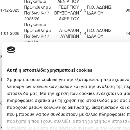
Παγκύπριο
ΑΕΝ ΑΓΙΟΥ
Πρωτάθλημα
ΓΕΩΡΓΙΟΥ
Π.Ο. ΑΔΩΝΙΣ
21-12-2025
0
3
90
Παίδων Κ-17
ΒΡΥΣΟΥΛΩΝ
ΙΔΑΛΙΟΥ
2025/26
ΑΧΕΡΙΤΟΥ
Παγκύπριο
Πρωτάθλημα
ΑΠΟΛΛΩΝ
Π.Ο. ΑΔΩΝΙΣ
11-01-2026
1
4
44
Παίδων Κ-17
ΛΥΜΠΙΩΝ
ΙΔΑΛΙΟΥ
2025/26
Παγκύπριο
OLYMPIACOS
Πρωτάθλημα
Π.Ο. ΑΔΩΝΙΣ
28-01-2026
3
5
SOCCER WORLD
90
Παίδων Κ-17
ΙΔΑΛΙΟΥ
CYPRUS FC
2025/26
Αυτή η ιστοσελίδα χρησιμοποιεί cookies
Παγκύπριο
Πρωτάθλημα
Π.Ο.
Π.Ο. ΑΔΩΝΙΣ
01-02-2026
0
4
90
Χρησιμοποιούμε cookies για την εξατομίκευση περιεχομένο
Παίδων Κ-17
ΟΡΜΗΔΕΙΑΣ
ΙΔΑΛΙΟΥ
λειτουργιών κοινωνικών μέσων και για την ανάλυση της πε
2025/26
ιστοσελίδα μας. Με την χρήση των cookies ενδέχεται να μ
Παγκύπριο
Πρωτάθλημα
Π.Ο. ΑΔΩΝΙΣ
πληροφορίες σχετικά με τη χρήση της ιστοσελίδας μας σας 
08-02-2026
0
0
ΣΠΑΡΤΑΚΟΣ ΚΙΤΙΟΥ
90
Παίδων Κ-17
ΙΔΑΛΙΟΥ
παρόχους μέσων κοινωνικής δικτύωσης, διαφημίσεων και α
2025/26
που μπορούν να τον συνδυαστούν με άλλες πληροφορίες πο
Παγκύπριο
παρέχετε ή που έχουν συλλέξει από τη χρήση των υπηρεσι
Πρωτάθλημα
ΓΕΡΟΣΚΗΠΟΥ
Π.Ο. ΑΔΩΝΙΣ
15-02-2026
9
1
90
Μπορείτε να μάθετε περισσότερα σχετικά με την χρήση τω
Παίδων Κ-17
F.C.
ΙΔΑΛΙΟΥ