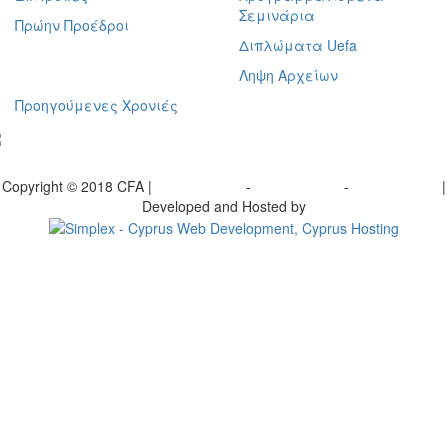
Σεμινάρια
Πρώην Προέδροι
Διπλώματα Uefa
Ληψη Αρχείων
Προηγούμενες Χρονιές
γραφείτε στο ενημερωτικό μας δελτίο
Copyright © 2018 CFA |
Privacy policy
-
Terms of Use
-
Cookie Policy
|
Developed and Hosted by
Change your consent