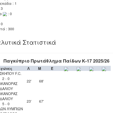
εκάδα : 1
 3
το
: 0
 0
τά : 300
λυτικά Στατιστικά
Παγκύπριο Πρωτάθλημα Παίδων Κ-17 2025/26
Αγώνες
Λ
Μ
Έ
ΣΚΗΠΟΥ F.C.
2 - 0
22'
68'
ΛΚΑΝΟΡΑΣ
ΙΔΑΛΙΟΥ
ΛΚΑΝΟΡΑΣ
ΙΔΑΛΙΟΥ
23'
67'
5 - 0
ΛΩΝ ΛΥΜΠΙΩΝ