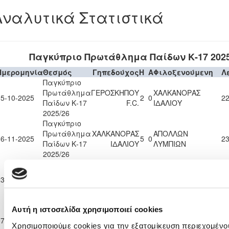
Αναλυτικά Στατιστικά
Παγκύπριο Πρωτάθλημα Παίδων Κ-17 2025
Ημερομηνία
Θεσμός
Γηπεδούχος
H
A
Φιλοξενούμενη
Λ
Παγκύπριο
Πρωτάθλημα
ΓΕΡΟΣΚΗΠΟΥ
ΧΑΛΚΑΝΟΡΑΣ
05-10-2025
2
0
22
Παίδων Κ-17
F.C.
ΙΔΑΛΙΟΥ
2025/26
Παγκύπριο
Πρωτάθλημα
ΧΑΛΚΑΝΟΡΑΣ
ΑΠΟΛΛΩΝ
16-11-2025
5
0
23
Παίδων Κ-17
ΙΔΑΛΙΟΥ
ΛΥΜΠΙΩΝ
2025/26
Παγκύπριο
OLYMPIACOS
Πρωτάθλημα
SOCCER
ΧΑΛΚΑΝΟΡΑΣ
23-11-2025
0
2
25
Παίδων Κ-17
WORLD
ΙΔΑΛΙΟΥ
2025/26
CYPRUS FC
Παγκύπριο
Αυτή η ιστοσελίδα χρησιμοποιεί cookies
Πρωτάθλημα
Π.Ο.
ΧΑΛΚΑΝΟΡΑΣ
07-12-2025
0
9
44
Παίδων Κ-17
ΟΡΜΗΔΕΙΑΣ
ΙΔΑΛΙΟΥ
Χρησιμοποιούμε cookies για την εξατομίκευση περιεχομένο