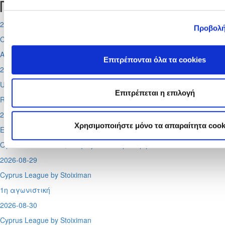
Προσεχή γεγονότα
2026-08-11
Προβολή
Conference League
Απόλλων - Μπραν
Επιτρέπονται όλα τα cookies
2026-08-12
UEFA Super CUP
Επιτρέπεται η επιλογή
Red Bull Arena (
Σάλτσμπουργκ)
2026-08-13
Χρησιμοποιήστε μόνο τα απαραίτητα cook
Europa League
Ομόνοια - Λίνκολν, Πάφος -
Σάλτσμπουργκ
2026-08-29
Cyprus League by Stoiximan
1η αγωνιστική
2026-08-30
Cyprus League by Stoiximan