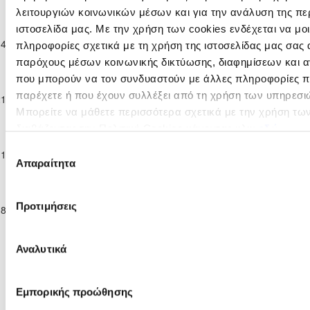
2025/26
λειτουργιών κοινωνικών μέσων και για την ανάλυση της πε
Παγκύπριο
ιστοσελίδα μας. Με την χρήση των cookies ενδέχεται να μ
Πρωτάθλημα
ΧΑΛΚΑΝΟΡΑΣ
14-12-2025
1
4
ΣΠΑΡΤΑΚΟΣ ΚΙΤΙΟΥ
32
πληροφορίες σχετικά με τη χρήση της ιστοσελίδας μας σας 
Παίδων Κ-17
ΙΔΑΛΙΟΥ
παρόχους μέσων κοινωνικής δικτύωσης, διαφημίσεων και α
2025/26
Παγκύπριο
που μπορούν να τον συνδυαστούν με άλλες πληροφορίες πο
Πρωτάθλημα
ΧΑΛΚΑΝΟΡΑΣ
παρέχετε ή που έχουν συλλέξει από τη χρήση των υπηρεσι
21-12-2025
3
0
ΓΕΡΟΣΚΗΠΟΥ F.C.
5'
Παίδων Κ-17
ΙΔΑΛΙΟΥ
Μπορείτε να μάθετε περισσότερα σχετικά με την χρήση τω
2025/26
διαβάζοντας την Πολιτική Cookies κάνοντας κλικ
εδώ
Παγκύπριο
Πρωτάθλημα
ΑΠΕΑ
ΧΑΛΚΑΝΟΡΑΣ
Επιλογή
11-01-2026
7
1
52
Παίδων Κ-17
ΑΚΡΩΤΗΡΙΟΥ
ΙΔΑΛΙΟΥ
Απαραίτητα
συγκατάθεσης
2025/26
Παγκύπριο
Πρωτάθλημα
ΧΑΛΚΑΝΟΡΑΣ
ΠΑΟΚ
Προτιμήσεις
18-01-2026
1
2
90
Παίδων Κ-17
ΙΔΑΛΙΟΥ
ΚΟΚΚΙΝΟΤΡΙΜΙΘΙΑΣ
2025/26
Αναλυτικά
Tweets by CyprusFA
Εμπορικής προώθησης