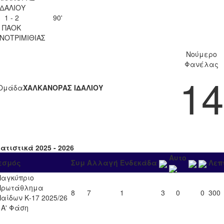
ΙΔΑΛΙΟΥ
1 - 2
90'
ΠΑΟΚ
ΝΟΤΡΙΜΙΘΙΑΣ
Νούμερο
Φανέλας
14
Ομάδα
ΧΑΛΚΑΝΟΡΑΣ ΙΔΑΛΙΟΥ
ατιστικά 2025 - 2026
Αυτο
εσμός
Συμ
Αλλαγή
Ενδεκάδα
Λεπ
Παγκύπριο
Πρωτάθλημα
8
7
1
3
0
0
300
Παίδων Κ-17 2025/26
- Α' Φάση