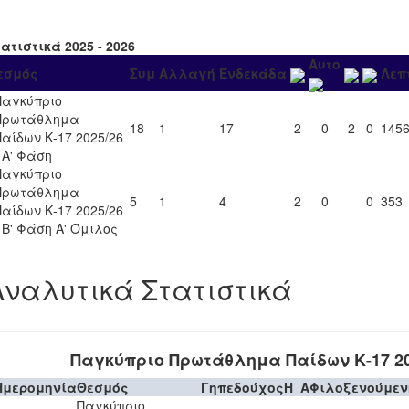
ατιστικά 2025 - 2026
Αυτο
εσμός
Συμ
Αλλαγή
Ενδεκάδα
Λεπ
Παγκύπριο
Πρωτάθλημα
18
1
17
2
0
2
0
145
Παίδων Κ-17 2025/26
- Α' Φάση
Παγκύπριο
Πρωτάθλημα
5
1
4
2
0
0
353
Παίδων Κ-17 2025/26
- Β' Φάση Α' Όμιλος
Αναλυτικά Στατιστικά
Παγκύπριο Πρωτάθλημα Παίδων Κ-17 20
Ημερομηνία
Θεσμός
Γηπεδούχος
H
A
Φιλοξενούμεν
Παγκύπριο