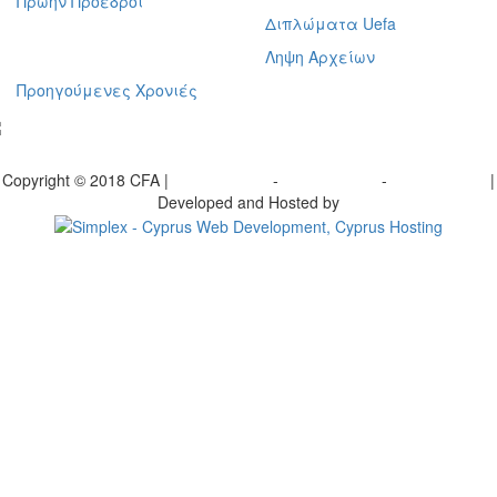
Πρώην Προέδροι
Διπλώματα Uefa
Ληψη Αρχείων
Προηγούμενες Χρονιές
γραφείτε στο ενημερωτικό μας δελτίο
Copyright © 2018 CFA |
Privacy policy
-
Terms of Use
-
Cookie Policy
|
Developed and Hosted by
Change your consent