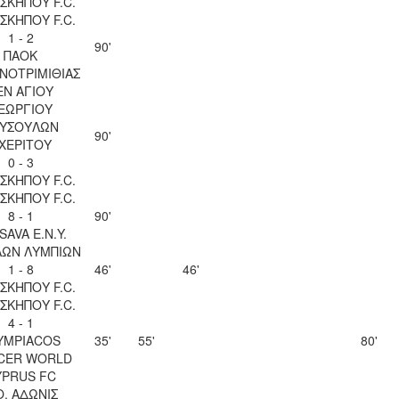
ΣΚΗΠΟΥ F.C.
ΣΚΗΠΟΥ F.C.
1 - 2
90'
ΠΑΟΚ
ΝΟΤΡΙΜΙΘΙΑΣ
ΕΝ ΑΓΙΟΥ
ΕΩΡΓΙΟΥ
ΥΣΟΥΛΩΝ
90'
ΧΕΡΙΤΟΥ
0 - 3
ΣΚΗΠΟΥ F.C.
ΣΚΗΠΟΥ F.C.
8 - 1
90'
SAVA Ε.Ν.Y.
ΛΩΝ ΛΥΜΠΙΩΝ
1 - 8
46'
46'
ΣΚΗΠΟΥ F.C.
ΣΚΗΠΟΥ F.C.
4 - 1
YMPIACOS
35'
55'
80'
CER WORLD
YPRUS FC
Ο. ΑΔΩΝΙΣ