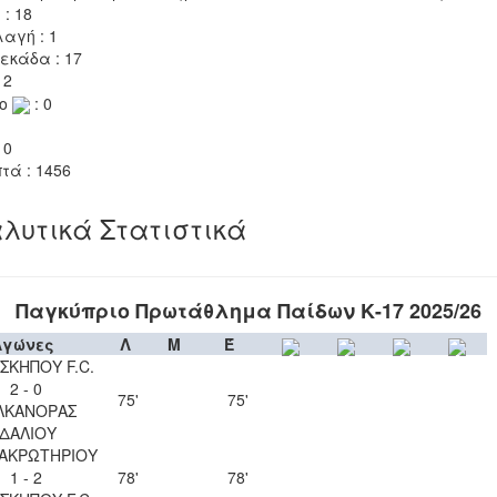
 : 18
αγή : 1
εκάδα : 17
 2
το
: 0
 0
τά : 1456
λυτικά Στατιστικά
Παγκύπριο Πρωτάθλημα Παίδων Κ-17 2025/26
Αγώνες
Λ
Μ
Έ
ΣΚΗΠΟΥ F.C.
2 - 0
75'
75'
ΛΚΑΝΟΡΑΣ
ΙΔΑΛΙΟΥ
 ΑΚΡΩΤΗΡΙΟΥ
1 - 2
78'
78'