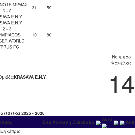
ΝΟΤΡΙΜΙΘΙΑΣ
31'
59'
6 - 2
SAVA Ε.Ν.Y.
SAVA Ε.Ν.Y.
2 - 3
YMPIACOS
10'
80'
CER WORLD
YPRUS FC
Νούμερο
Φανέλας
14
Ομάδα
KRASAVA Ε.Ν.Y.
ατιστικά 2025 - 2026
Αυτο
εσμός
Συμ
Αλλαγή
Ενδεκάδα
Λεπ
Παγκύπριο