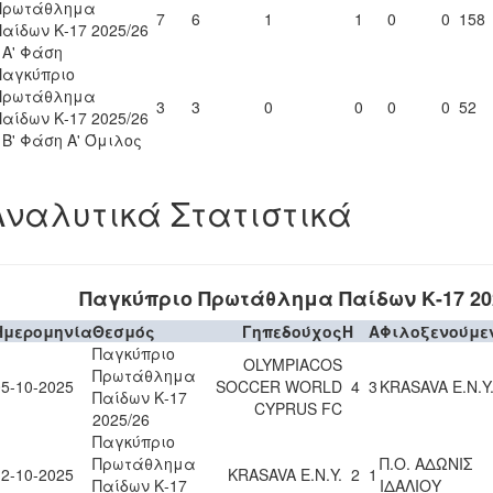
Πρωτάθλημα
7
6
1
1
0
0
158
Παίδων Κ-17 2025/26
- Α' Φάση
Παγκύπριο
Πρωτάθλημα
3
3
0
0
0
0
52
Παίδων Κ-17 2025/26
- Β' Φάση Α' Όμιλος
Αναλυτικά Στατιστικά
Παγκύπριο Πρωτάθλημα Παίδων Κ-17 20
Ημερομηνία
Θεσμός
Γηπεδούχος
H
A
Φιλοξενούμε
Παγκύπριο
OLYMPIACOS
Πρωτάθλημα
05-10-2025
SOCCER WORLD
4
3
KRASAVA Ε.Ν.Y
Παίδων Κ-17
CYPRUS FC
2025/26
Παγκύπριο
Πρωτάθλημα
Π.Ο. ΑΔΩΝΙΣ
12-10-2025
KRASAVA Ε.Ν.Y.
2
1
Παίδων Κ-17
ΙΔΑΛΙΟΥ