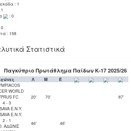
εκάδα : 1
 1
το
: 0
 0
τά : 158
λυτικά Στατιστικά
Παγκύπριο Πρωτάθλημα Παίδων Κ-17 2025/26
Αγώνες
Λ
Μ
Έ
YMPIACOS
CER WORLD
YPRUS FC
20'
70'
87'
4 - 3
SAVA Ε.Ν.Y.
SAVA Ε.Ν.Y.
2 - 1
46'
46'
Ο. ΑΔΩΝΙΣ