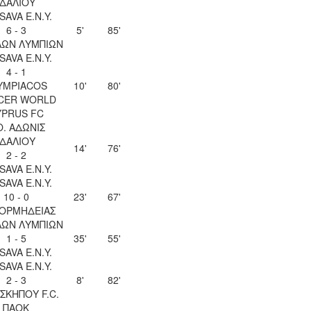
ΙΔΑΛΙΟΥ
SAVA Ε.Ν.Y.
6 - 3
5'
85'
ΛΩΝ ΛΥΜΠΙΩΝ
SAVA Ε.Ν.Y.
4 - 1
YMPIACOS
10'
80'
CER WORLD
YPRUS FC
Ο. ΑΔΩΝΙΣ
ΙΔΑΛΙΟΥ
14'
76'
2 - 2
SAVA Ε.Ν.Y.
SAVA Ε.Ν.Y.
10 - 0
23'
67'
 ΟΡΜΗΔΕΙΑΣ
ΛΩΝ ΛΥΜΠΙΩΝ
1 - 5
35'
55'
SAVA Ε.Ν.Y.
SAVA Ε.Ν.Y.
2 - 3
8'
82'
ΣΚΗΠΟΥ F.C.
ΠΑΟΚ