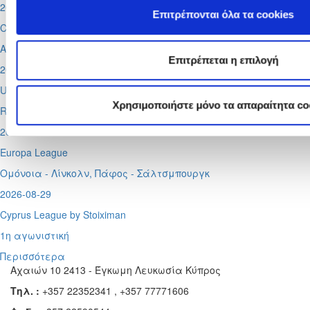
2026-08-11
Επιτρέπονται όλα τα cookies
Conference League
Απόλλων - Μπραν
Επιτρέπεται η επιλογή
2026-08-12
UEFA Super CUP
Χρησιμοποιήστε μόνο τα απαραίτητα co
Red Bull Arena (
Σάλτσμπουργκ)
2026-08-13
Europa League
Ομόνοια - Λίνκολν, Πάφος -
Σάλτσμπουργκ
2026-08-29
Cyprus League by Stoiximan
1η αγωνιστική
Περισσότερα
Αχαιών 10 2413 - Έγκωμη Λευκωσία Κύπρος
Τηλ. :
+357 22352341 , +357 77771606