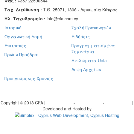
Φαξ :
+357 22590544
Ταχ. Διεύθυνση :
Τ.Θ. 25071, 1306 - Λευκωσία Κύπρος
Ηλ. Ταχυδρομείο :
info@cfa.com.cy
Ιστορικό
Σχολή Προπονητών
Οργανωτική Δομή
Ειδήσεις
Επιτροπές
Προγραμματισμένα
Σεμινάρια
Πρώην Προέδροι
Διπλώματα Uefa
Ληψη Αρχείων
Προηγούμενες Χρονιές
γραφείτε στο ενημερωτικό μας δελτίο
Copyright © 2018 CFA |
Privacy policy
-
Terms of Use
-
Cookie Policy
|
Developed and Hosted by
Change your consent