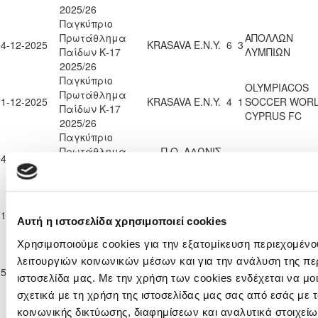
2025/26
Παγκύπριο
Πρωτάθλημα
ΑΠΟΛΛΩΝ
14-12-2025
KRASAVA Ε.Ν.Y.
6
3
Παίδων Κ-17
ΛΥΜΠΙΩΝ
2025/26
Παγκύπριο
OLYMPIACOS
Πρωτάθλημα
21-12-2025
KRASAVA Ε.Ν.Y.
4
1
SOCCER WOR
Παίδων Κ-17
CYPRUS FC
2025/26
Παγκύπριο
Πρωτάθλημα
Π.Ο. ΑΔΩΝΙΣ
04-01-2026
2
2
KRASAVA Ε.Ν.Y
Παίδων Κ-17
ΙΔΑΛΙΟΥ
2025/26
Παγκύπριο
Πρωτάθλημα
11-01-2026
KRASAVA Ε.Ν.Y.
10
0
Π.Ο. ΟΡΜΗΔΕΙ
Αυτή η ιστοσελίδα χρησιμοποιεί cookies
Παίδων Κ-17
2025/26
Χρησιμοποιούμε cookies για την εξατομίκευση περιεχομένο
Παγκύπριο
λειτουργιών κοινωνικών μέσων και για την ανάλυση της πε
Πρωτάθλημα
ΑΠΟΛΛΩΝ
15-03-2026
1
5
KRASAVA Ε.Ν.Y
ιστοσελίδα μας. Με την χρήση των cookies ενδέχεται να μ
Παίδων Κ-17
ΛΥΜΠΙΩΝ
2025/26
σχετικά με τη χρήση της ιστοσελίδας μας σας από εσάς με
Παγκύπριο
κοινωνικής δικτύωσης, διαφημίσεων και αναλυτικά στοιχεί