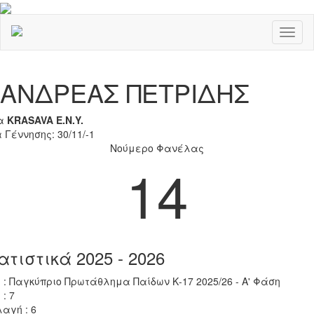
Toggl
naviga
Previous
Nex
ΑΝΔΡΕΑΣ ΠΕΤΡΙΔΗΣ
α
KRASAVA Ε.Ν.Y.
 Γέννησης: 30/11/-1
Νούμερο Φανέλας
14
ατιστικά 2025 - 2026
 : Παγκύπριο Πρωτάθλημα Παίδων Κ-17 2025/26 - Α' Φάση
 : 7
αγή : 6