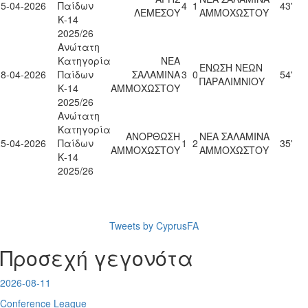
15-04-2026
Παίδων
4
1
43'
ΛΕΜΕΣΟΥ
ΑΜΜΟΧΩΣΤΟΥ
Κ-14
2025/26
Ανώτατη
Κατηγορία
ΝΕΑ
ΕΝΩΣΗ ΝΕΩΝ
18-04-2026
Παίδων
ΣΑΛΑΜΙΝΑ
3
0
54'
ΠΑΡΑΛΙΜΝΙΟΥ
Κ-14
ΑΜΜΟΧΩΣΤΟΥ
2025/26
Ανώτατη
Κατηγορία
ΑΝΟΡΘΩΣΗ
ΝΕΑ ΣΑΛΑΜΙΝΑ
25-04-2026
Παίδων
1
2
35'
ΑΜΜΟΧΩΣΤΟΥ
ΑΜΜΟΧΩΣΤΟΥ
Κ-14
2025/26
Tweets by CyprusFA
Προσεχή γεγονότα
2026-08-11
Conference League