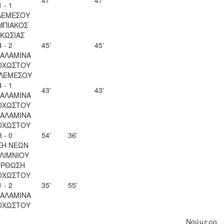
47'
47'
1 - 1
ΛΕΜΕΣΟΥ
ΜΠΙΑΚΟΣ
ΚΩΣΙΑΣ
4 - 2
45'
45'
ΣΑΛΑΜΙΝΑ
ΟΧΩΣΤΟΥ
 ΛΕΜΕΣΟΥ
4 - 1
43'
43'
ΣΑΛΑΜΙΝΑ
ΟΧΩΣΤΟΥ
ΣΑΛΑΜΙΝΑ
ΟΧΩΣΤΟΥ
3 - 0
54'
36'
ΣΗ ΝΕΩΝ
ΛΙΜΝΙΟΥ
ΟΡΘΩΣΗ
ΟΧΩΣΤΟΥ
1 - 2
35'
55'
ΣΑΛΑΜΙΝΑ
ΟΧΩΣΤΟΥ
Νούμερο