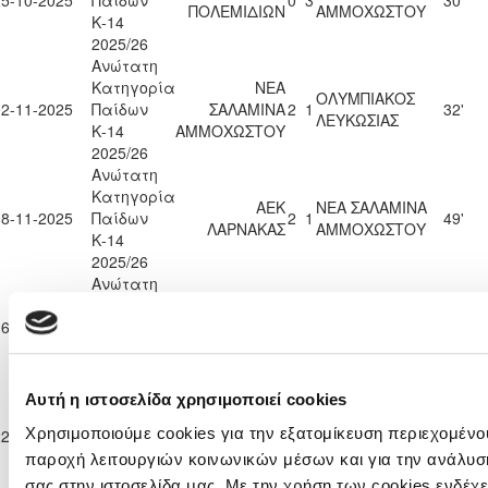
25-10-2025
Παίδων
0
3
30'
ΠΟΛΕΜΙΔΙΩΝ
ΑΜΜΟΧΩΣΤΟΥ
Κ-14
2025/26
Ανώτατη
Κατηγορία
ΝΕΑ
ΟΛΥΜΠΙΑΚΟΣ
02-11-2025
Παίδων
ΣΑΛΑΜΙΝΑ
2
1
32'
ΛΕΥΚΩΣΙΑΣ
Κ-14
ΑΜΜΟΧΩΣΤΟΥ
2025/26
Ανώτατη
Κατηγορία
ΑΕΚ
ΝΕΑ ΣΑΛΑΜΙΝΑ
08-11-2025
Παίδων
2
1
49'
ΛΑΡΝΑΚΑΣ
ΑΜΜΟΧΩΣΤΟΥ
Κ-14
2025/26
Ανώτατη
Κατηγορία
ΝΕΑ
ΑΟΑΝ ΑΓΙΑΣ
16-11-2025
Παίδων
ΣΑΛΑΜΙΝΑ
4
0
46'
ΝΑΠΑΣ
Κ-14
ΑΜΜΟΧΩΣΤΟΥ
2025/26
Ανώτατη
Αυτή η ιστοσελίδα χρησιμοποιεί cookies
Κατηγορία
ΝΕΑ ΣΑΛΑΜΙΝΑ
Χρησιμοποιούμε cookies για την εξατομίκευση περιεχομένου
22-11-2025
Παίδων
ΑΕΛ ΛΕΜΕΣΟΥ
0
5
37'
ΑΜΜΟΧΩΣΤΟΥ
Κ-14
παροχή λειτουργιών κοινωνικών μέσων και για την ανάλυσ
2025/26
σας στην ιστοσελίδα μας. Με την χρήση των cookies ενδέχε