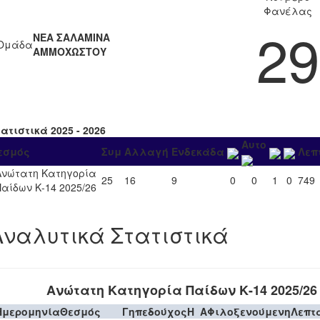
Φανέλας
29
ΝΕΑ ΣΑΛΑΜΙΝΑ
Ομάδα
ΑΜΜΟΧΩΣΤΟΥ
ατιστικά 2025 - 2026
Αυτο
εσμός
Συμ
Αλλαγή
Ενδεκάδα
Λεπ
Ανώτατη Κατηγορία
25
16
9
0
0
1
0
749
Παίδων Κ-14 2025/26
Αναλυτικά Στατιστικά
Ανώτατη Κατηγορία Παίδων Κ-14 2025/26
Ημερομηνία
Θεσμός
Γηπεδούχος
H
A
Φιλοξενούμενη
Λεπτ