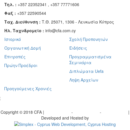
Τηλ. :
+357 22352341 , +357 77771606
Φαξ :
+357 22590544
Ταχ. Διεύθυνση :
Τ.Θ. 25071, 1306 - Λευκωσία Κύπρος
Ηλ. Ταχυδρομείο :
info@cfa.com.cy
Ιστορικό
Σχολή Προπονητών
Οργανωτική Δομή
Ειδήσεις
Επιτροπές
Προγραμματισμένα
Σεμινάρια
Πρώην Προέδροι
Διπλώματα Uefa
Ληψη Αρχείων
Προηγούμενες Χρονιές
γραφείτε στο ενημερωτικό μας δελτίο
Copyright © 2018 CFA |
Privacy policy
-
Terms of Use
-
Cookie Policy
|
Developed and Hosted by
Change your consent