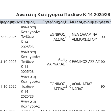
Ανώτατη Κατηγορία Παίδων Κ-14 2025/26
Ημερομηνία
Θεσμός
Γηπεδούχος
H
A
Φιλοξενούμενη
Λεπτ
Ανώτατη
Κατηγορία
ΕΘΝΙΚΟΣ
ΝΕΑ ΣΑΛΑΜΙΝΑ
27-09-2025
Παίδων
3
0
90'
ΑΣΣΙΑΣ
ΑΜΜΟΧΩΣΤΟΥ
Κ-14
2025/26
Ανώτατη
Κατηγορία
ΑΕΚ
04-10-2025
Παίδων
0
0
ΕΘΝΙΚΟΣ ΑΣΣΙΑΣ
90'
ΛΑΡΝΑΚΑΣ
Κ-14
2025/26
Ανώτατη
Κατηγορία
ΕΘΝΙΚΟΣ
ΑΟΑΝ ΑΓΙΑΣ
11-10-2025
Παίδων
2
0
90'
ΑΣΣΙΑΣ
ΝΑΠΑΣ
Κ-14
2025/26
Ανώτατη
Κατηγορία