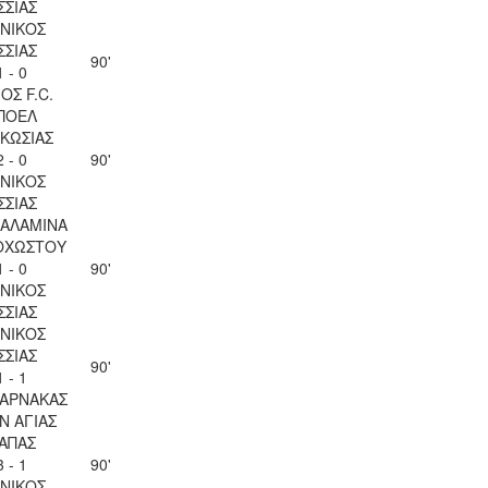
ΣΣΙΑΣ
ΝΙΚΟΣ
ΣΣΙΑΣ
90'
1 - 0
ΟΣ F.C.
ΠΟΕΛ
ΚΩΣΙΑΣ
2 - 0
90'
ΝΙΚΟΣ
ΣΣΙΑΣ
ΣΑΛΑΜΙΝΑ
ΟΧΩΣΤΟΥ
1 - 0
90'
ΝΙΚΟΣ
ΣΣΙΑΣ
ΝΙΚΟΣ
ΣΣΙΑΣ
90'
1 - 1
ΛΑΡΝΑΚΑΣ
Ν ΑΓΙΑΣ
ΑΠΑΣ
3 - 1
90'
ΝΙΚΟΣ