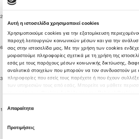
Ανώτατη
Κατηγορία
ΕΝΩΣΗ ΝΕΩΝ
22-11-2025
Παίδων
1
4
ΕΘΝΙΚΟΣ ΑΣΣΙΑΣ
90'
ΠΑΡΑΛΙΜΝΙΟΥ
Κ-14
Αυτή η ιστοσελίδα χρησιμοποιεί cookies
2025/26
Χρησιμοποιούμε cookies για την εξατομίκευση περιεχομένου
Ανώτατη
παροχή λειτουργιών κοινωνικών μέσων και για την ανάλυσ
Κατηγορία
ΕΘΝΙΚΟΣ
ΚΑΡΜΙΩΤΙΣΣΑ
06-12-2025
Παίδων
3
0
90'
σας στην ιστοσελίδα μας. Με την χρήση των cookies ενδέχε
ΑΣΣΙΑΣ
ΠΟΛΕΜΙΔΙΩΝ
Κ-14
μοιραστούμε πληροφορίες σχετικά με τη χρήση της ιστοσελ
2025/26
εσάς με τους παρόχους μέσων κοινωνικής δικτύωσης, διαφ
Ανώτατη
αναλυτικά στοιχείων που μπορούν να τον συνδυαστούν με 
Κατηγορία
ΟΜΟΝΟΙΑ
πληροφορίες που εσείς τους παρέχετε ή που έχουν συλλέξε
13-12-2025
Παίδων
0
0
ΕΘΝΙΚΟΣ ΑΣΣΙΑΣ
90'
ΛΕΥΚΩΣΙΑΣ
Κ-14
των υπηρεσιών τους από εσάς. Μπορείτε να μάθετε περισσ
2025/26
την χρήση των Cookies διαβάζοντας την Πολιτική Cookies 
Ανώτατη
εδώ
Επιλογή
Κατηγορία
ΕΘΝΙΚΟΣ
Απαραίτητα
21-12-2025
Παίδων
1
0
ΠΑΦΟΣ F.C.
90'
συγκατάθεσης
ΑΣΣΙΑΣ
Κ-14
2025/26
Προτιμήσεις
Ανώτατη
Κατηγορία
ΑΠΟΕΛ