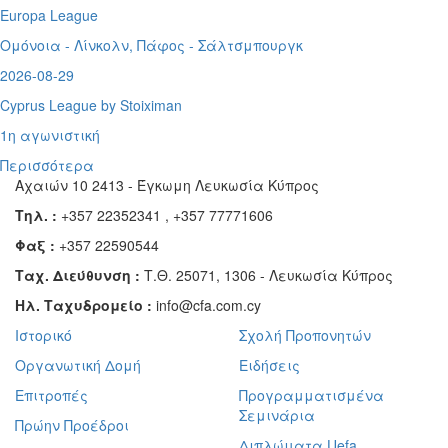
Europa League
Ομόνοια - Λίνκολν, Πάφος -
Σάλτσμπουργκ
2026-08-29
Cyprus League by Stoiximan
1η αγωνιστική
Περισσότερα
Αχαιών 10 2413 - Έγκωμη Λευκωσία Κύπρος
Τηλ. :
+357 22352341 , +357 77771606
Φαξ :
+357 22590544
Ταχ. Διεύθυνση :
Τ.Θ. 25071, 1306 - Λευκωσία Κύπρος
Ηλ. Ταχυδρομείο :
info@cfa.com.cy
Ιστορικό
Σχολή Προπονητών
Οργανωτική Δομή
Ειδήσεις
Επιτροπές
Προγραμματισμένα
Σεμινάρια
Πρώην Προέδροι
Διπλώματα Uefa