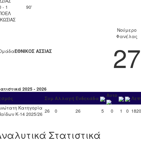
ΣΣΙΑΣ
0 - 1
90'
ΠΟΕΛ
ΚΩΣΙΑΣ
Νούμερο
Φανέλας
27
Ομάδα
ΕΘΝΙΚΟΣ ΑΣΣΙΑΣ
ατιστικά 2025 - 2026
Αυτο
εσμός
Συμ
Αλλαγή
Ενδεκάδα
Λεπ
Ανώτατη Κατηγορία
26
0
26
5
0
1
0
182
Παίδων Κ-14 2025/26
Αναλυτικά Στατιστικά