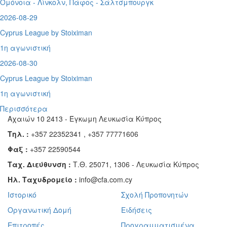
Ομόνοια - Λίνκολν, Πάφος -
Σάλτσμπουργκ
2026-08-29
Cyprus League by Stoiximan
1η αγωνιστική
2026-08-30
Cyprus League by Stoiximan
1η αγωνιστική
Περισσότερα
Αχαιών 10 2413 - Έγκωμη Λευκωσία Κύπρος
Τηλ. :
+357 22352341 , +357 77771606
Φαξ :
+357 22590544
Ταχ. Διεύθυνση :
Τ.Θ. 25071, 1306 - Λευκωσία Κύπρος
Ηλ. Ταχυδρομείο :
info@cfa.com.cy
Ιστορικό
Σχολή Προπονητών
Οργανωτική Δομή
Ειδήσεις
Επιτροπές
Προγραμματισμένα