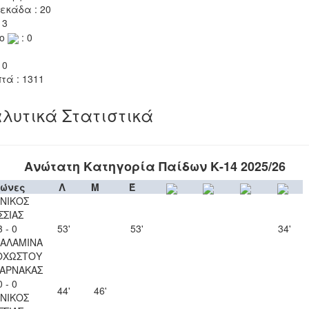
εκάδα : 20
 3
το
: 0
 0
τά : 1311
λυτικά Στατιστικά
Ανώτατη Κατηγορία Παίδων Κ-14 2025/26
ώνες
Λ
Μ
Έ
ΝΙΚΟΣ
ΣΣΙΑΣ
3 - 0
53'
53'
34'
ΣΑΛΑΜΙΝΑ
ΟΧΩΣΤΟΥ
ΛΑΡΝΑΚΑΣ
0 - 0
44'
46'
ΝΙΚΟΣ