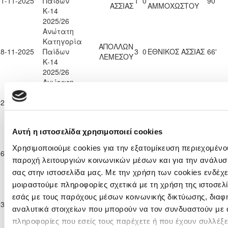
01-11-2025
Παίδων
1
0
90'
ΑΣΣΙΑΣ
ΑΜΜΟΧΩΣΤΟΥ
Κ-14
2025/26
Ανώτατη
Κατηγορία
ΑΠΟΛΛΩΝ
08-11-2025
Παίδων
3
0
ΕΘΝΙΚΟΣ ΑΣΣΙΑΣ
66'
ΛΕΜΕΣΟΥ
Κ-14
2025/26
Ανώτατη
Κατηγορία
ΕΝΩΣΗ ΝΕΩΝ
22-11-2025
Παίδων
1
4
ΕΘΝΙΚΟΣ ΑΣΣΙΑΣ
53'
ΠΑΡΑΛΙΜΝΙΟΥ
Κ-14
2025/26
Αυτή η ιστοσελίδα χρησιμοποιεί cookies
Ανώτατη
Κατηγορία
ΕΘΝΙΚΟΣ
ΚΑΡΜΙΩΤΙΣΣΑ
Χρησιμοποιούμε cookies για την εξατομίκευση περιεχομένου
06-12-2025
Παίδων
3
0
90'
ΑΣΣΙΑΣ
ΠΟΛΕΜΙΔΙΩΝ
παροχή λειτουργιών κοινωνικών μέσων και για την ανάλυσ
Κ-14
σας στην ιστοσελίδα μας. Με την χρήση των cookies ενδέχε
2025/26
Ανώτατη
μοιραστούμε πληροφορίες σχετικά με τη χρήση της ιστοσελ
Κατηγορία
εσάς με τους παρόχους μέσων κοινωνικής δικτύωσης, διαφ
ΟΜΟΝΟΙΑ
13-12-2025
Παίδων
0
0
ΕΘΝΙΚΟΣ ΑΣΣΙΑΣ
90'
ΛΕΥΚΩΣΙΑΣ
αναλυτικά στοιχείων που μπορούν να τον συνδυαστούν με 
Κ-14
πληροφορίες που εσείς τους παρέχετε ή που έχουν συλλέξε
2025/26