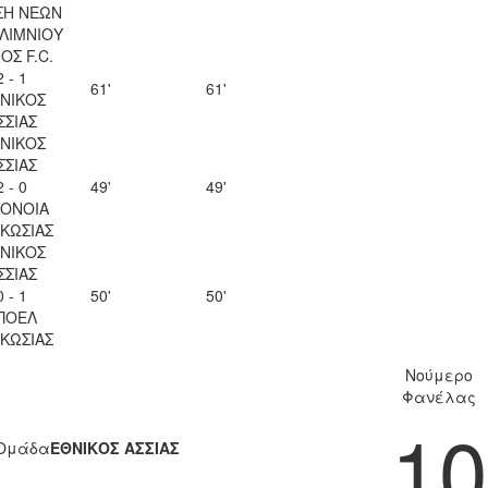
ΣΗ ΝΕΩΝ
ΛΙΜΝΙΟΥ
ΟΣ F.C.
2 - 1
61'
61'
ΝΙΚΟΣ
ΣΣΙΑΣ
ΝΙΚΟΣ
ΣΣΙΑΣ
2 - 0
49'
49'
ΟΝΟΙΑ
ΚΩΣΙΑΣ
ΝΙΚΟΣ
ΣΣΙΑΣ
0 - 1
50'
50'
ΠΟΕΛ
ΚΩΣΙΑΣ
Νούμερο
Φανέλας
10
Ομάδα
ΕΘΝΙΚΟΣ ΑΣΣΙΑΣ