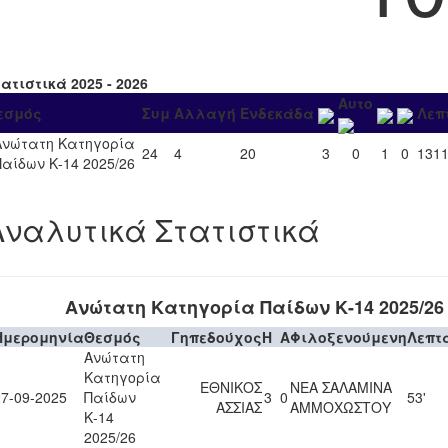
ατιστικά 2025 - 2026
Αυτο
εσμός
Συμ
Αλλαγή
Ενδεκάδα
Λεπ
Ανώτατη Κατηγορία
24
4
20
3
0
1
0
131
Παίδων Κ-14 2025/26
Αναλυτικά Στατιστικά
Ανώτατη Κατηγορία Παίδων Κ-14 2025/26
Ημερομηνία
Θεσμός
Γηπεδούχος
H
A
Φιλοξενούμενη
Λεπτ
Ανώτατη
Κατηγορία
ΕΘΝΙΚΟΣ
ΝΕΑ ΣΑΛΑΜΙΝΑ
27-09-2025
Παίδων
3
0
53'
ΑΣΣΙΑΣ
ΑΜΜΟΧΩΣΤΟΥ
Κ-14
2025/26