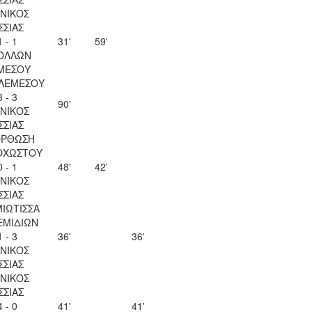
ΝΙΚΟΣ
ΣΣΙΑΣ
1 - 1
31'
59'
ΟΛΛΩΝ
ΜΕΣΟΥ
 ΛΕΜΕΣΟΥ
3 - 3
90'
ΝΙΚΟΣ
ΣΣΙΑΣ
ΟΡΘΩΣΗ
ΟΧΩΣΤΟΥ
0 - 1
48'
42'
ΝΙΚΟΣ
ΣΣΙΑΣ
ΙΩΤΙΣΣΑ
ΕΜΙΔΙΩΝ
1 - 3
36'
36'
ΝΙΚΟΣ
ΣΣΙΑΣ
ΝΙΚΟΣ
ΣΣΙΑΣ
4 - 0
41'
41'