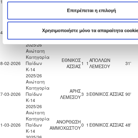
31-01-2026
Παίδων
3
1
ΕΘΝΙΚΟΣ ΑΣΣΙΑΣ
90'
ΝΑΠΑΣ
Κ-14
Επιτρέπεται η επιλογή
2025/26
Ανώτατη
Κατηγορία
ΟΛΥΜΠΙΑΚΟΣ
Χρησιμοποιήστε μόνο τα απαραίτητα cooki
14-02-2026
Παίδων
1
5
ΕΘΝΙΚΟΣ ΑΣΣΙΑΣ
41'
ΛΕΥΚΩΣΙΑΣ
Κ-14
2025/26
Ανώτατη
Κατηγορία
ΕΘΝΙΚΟΣ
ΑΠΟΛΛΩΝ
28-02-2026
Παίδων
1
1
31'
ΑΣΣΙΑΣ
ΛΕΜΕΣΟΥ
Κ-14
2025/26
Ανώτατη
Κατηγορία
ΑΡΗΣ
07-03-2026
Παίδων
3
3
ΕΘΝΙΚΟΣ ΑΣΣΙΑΣ
90'
ΛΕΜΕΣΟΥ
Κ-14
2025/26
Ανώτατη
Κατηγορία
ΑΝΟΡΘΩΣΗ
21-03-2026
Παίδων
0
1
ΕΘΝΙΚΟΣ ΑΣΣΙΑΣ
48'
ΑΜΜΟΧΩΣΤΟΥ
Κ-14
2025/26