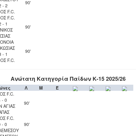
90'
2 - 2
ΟΣ F.C.
ΟΣ F.C.
2 - 1
90'
ΝΙΚΟΣ
ΣΣΙΑΣ
ΟΝΟΙΑ
ΚΩΣΙΑΣ
90'
3 - 1
ΟΣ F.C.
Ανώτατη Κατηγορία Παίδων Κ-15 2025/26
ώνες
Λ
Μ
Έ
ΟΣ F.C.
 - 0
90'
Ν ΑΓΙΑΣ
ΑΠΑΣ
ΟΣ F.C.
 - 0
90'
ΛΕΜΕΣΟΥ