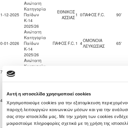
Ανώτατη
Κατηγορία
ΕΘΝΙΚΟΣ
21-12-2025
Παίδων
1
0
ΠΑΦΟΣ F.C.
90'
ΑΣΣΙΑΣ
Κ-14
2025/26
Ανώτατη
Κατηγορία
ΟΜΟΝΟΙΑ
10-01-2026
Παίδων
ΠΑΦΟΣ F.C.
1
4
65'
ΛΕΥΚΩΣΙΑΣ
Κ-14
2025/26
Ανώτατη
Κατηγορία
ΚΑΡΜΙΩΤΙΣΣΑ
17-01-2026
Παίδων
ΠΑΦΟΣ F.C.
3
0
90'
ΠΟΛΕΜΙΔΙΩΝ
Κ-14
2025/26
Ανώτατη
Αυτή η ιστοσελίδα χρησιμοποιεί cookies
Κατηγορία
ΑΠΟΕΛ
24-01-2026
Παίδων
ΠΑΦΟΣ F.C.
2
4
90'
Χρησιμοποιούμε cookies για την εξατομίκευση περιεχομένου
ΛΕΥΚΩΣΙΑΣ
Κ-14
παροχή λειτουργιών κοινωνικών μέσων και για την ανάλυσ
2025/26
σας στην ιστοσελίδα μας. Με την χρήση των cookies ενδέχε
Ανώτατη
Κατηγορία
ΝΕΑ
μοιραστούμε πληροφορίες σχετικά με τη χρήση της ιστοσελ