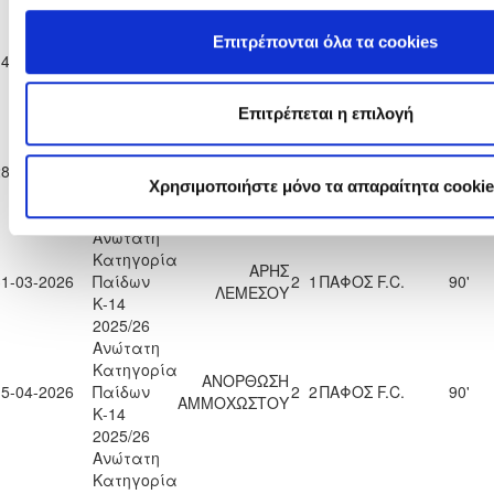
Ανώτατη
Κατηγορία
Επιτρέπονται όλα τα cookies
ΑΠΟΛΛΩΝ
14-03-2026
Παίδων
ΠΑΦΟΣ F.C.
0
2
90'
ΛΕΜΕΣΟΥ
Κ-14
2025/26
Επιτρέπεται η επιλογή
Ανώτατη
Κατηγορία
ΕΝΩΣΗ ΝΕΩΝ
28-03-2026
Παίδων
ΠΑΦΟΣ F.C.
5
0
90'
ΠΑΡΑΛΙΜΝΙΟΥ
Χρησιμοποιήστε μόνο τα απαραίτητα cookie
Κ-14
2025/26
Ανώτατη
Κατηγορία
ΑΡΗΣ
31-03-2026
Παίδων
2
1
ΠΑΦΟΣ F.C.
90'
ΛΕΜΕΣΟΥ
Κ-14
2025/26
Ανώτατη
Κατηγορία
ΑΝΟΡΘΩΣΗ
15-04-2026
Παίδων
2
2
ΠΑΦΟΣ F.C.
90'
ΑΜΜΟΧΩΣΤΟΥ
Κ-14
2025/26
Ανώτατη
Κατηγορία