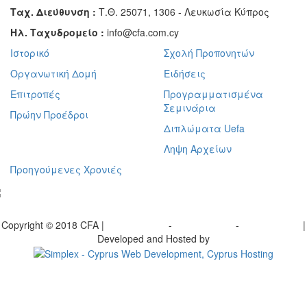
Ταχ. Διεύθυνση :
Τ.Θ. 25071, 1306 - Λευκωσία Κύπρος
Ηλ. Ταχυδρομείο :
info@cfa.com.cy
Ιστορικό
Σχολή Προπονητών
Οργανωτική Δομή
Ειδήσεις
Επιτροπές
Προγραμματισμένα
Σεμινάρια
Πρώην Προέδροι
Διπλώματα Uefa
Ληψη Αρχείων
Προηγούμενες Χρονιές
γραφείτε στο ενημερωτικό μας δελτίο
Copyright © 2018 CFA |
Privacy policy
-
Terms of Use
-
Cookie Policy
|
Developed and Hosted by
Change your consent