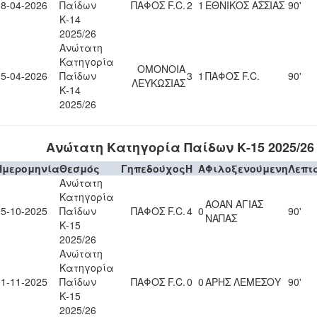
18-04-2026
Παίδων
ΠΑΦΟΣ F.C.
2
1
ΕΘΝΙΚΟΣ ΑΣΣΙΑΣ
90'
Κ-14
2025/26
Ανώτατη
Κατηγορία
ΟΜΟΝΟΙΑ
25-04-2026
Παίδων
3
1
ΠΑΦΟΣ F.C.
90'
ΛΕΥΚΩΣΙΑΣ
Κ-14
2025/26
Ανώτατη Κατηγορία Παίδων Κ-15 2025/26
Ημερομηνία
Θεσμός
Γηπεδούχος
H
A
Φιλοξενούμενη
Λεπτ
Ανώτατη
Κατηγορία
ΑΟΑΝ ΑΓΙΑΣ
25-10-2025
Παίδων
ΠΑΦΟΣ F.C.
4
0
90'
ΝΑΠΑΣ
Κ-15
2025/26
Ανώτατη
Κατηγορία
01-11-2025
Παίδων
ΠΑΦΟΣ F.C.
0
0
ΑΡΗΣ ΛΕΜΕΣΟΥ
90'
Κ-15
2025/26