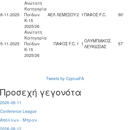
Ανώτατη
Κατηγορία
08-11-2025
Παίδων
ΑΕΛ ΛΕΜΕΣΟΥ
2
1
ΠΑΦΟΣ F.C.
90'
Κ-15
2025/26
Ανώτατη
Κατηγορία
ΟΛΥΜΠΙΑΚΟΣ
15-11-2025
Παίδων
ΠΑΦΟΣ F.C.
1
1
57'
ΛΕΥΚΩΣΙΑΣ
Κ-15
2025/26
Tweets by CyprusFA
Προσεχή γεγονότα
2026-08-11
Conference League
Απόλλων - Μπραν
2026-08-12