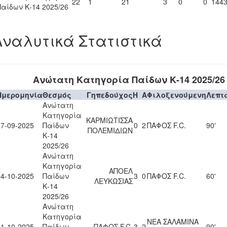
22
1
21
3
0
0
144
Παίδων Κ-14 2025/26
Αναλυτικά Στατιστικά
Ανώτατη Κατηγορία Παίδων Κ-14 2025/26
Ημερομηνία
Θεσμός
Γηπεδούχος
H
A
Φιλοξενούμενη
Λεπτ
Ανώτατη
Κατηγορία
ΚΑΡΜΙΩΤΙΣΣΑ
27-09-2025
Παίδων
0
2
ΠΑΦΟΣ F.C.
90'
ΠΟΛΕΜΙΔΙΩΝ
Κ-14
2025/26
Ανώτατη
Κατηγορία
ΑΠΟΕΛ
04-10-2025
Παίδων
3
0
ΠΑΦΟΣ F.C.
60'
ΛΕΥΚΩΣΙΑΣ
Κ-14
2025/26
Ανώτατη
Κατηγορία
ΝΕΑ ΣΑΛΑΜΙΝΑ
11-10-2025
Παίδων
ΠΑΦΟΣ F.C.
3
2
90'