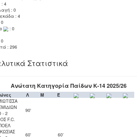
 : 4
αγή : 0
εκάδα : 4
 0
το
: 0
 0
τά : 296
λυτικά Στατιστικά
Ανώτατη Κατηγορία Παίδων Κ-14 2025/26
ώνες
Λ
Μ
Έ
ΙΩΤΙΣΣΑ
ΕΜΙΔΙΩΝ
90'
0 - 2
ΟΣ F.C.
ΠΟΕΛ
ΚΩΣΙΑΣ
60'
60'