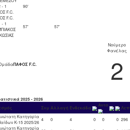
ΛΕΜΕΣΟΥ
 - 1
90'
ΟΣ F.C.
ΟΣ F.C.
 - 1
57'
57'
ΠΙΑΚΟΣ
ΚΩΣΙΑΣ
Νούμερο
Φανέλας
2
Ομάδα
ΠΑΦΟΣ F.C.
ατιστικά 2025 - 2026
Αυτο
εσμός
Συμ
Αλλαγή
Ενδεκάδα
Λεπ
Ανώτατη Κατηγορία
4
0
4
0
0
0
296
Παίδων Κ-15 2025/26
Ανώτατη Κατηγορία