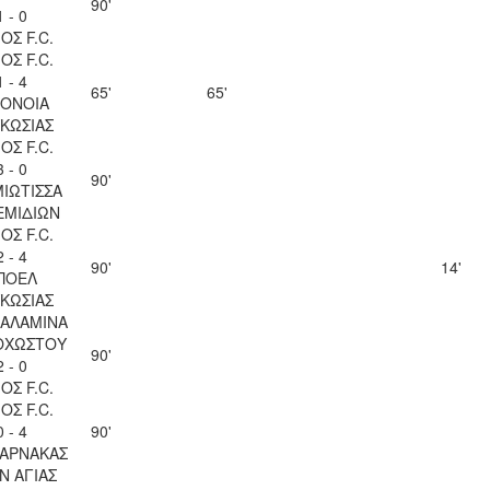
90'
1 - 0
ΟΣ F.C.
ΟΣ F.C.
1 - 4
65'
65'
ΟΝΟΙΑ
ΚΩΣΙΑΣ
ΟΣ F.C.
3 - 0
90'
ΙΩΤΙΣΣΑ
ΕΜΙΔΙΩΝ
ΟΣ F.C.
2 - 4
90'
14'
ΠΟΕΛ
ΚΩΣΙΑΣ
ΣΑΛΑΜΙΝΑ
ΟΧΩΣΤΟΥ
90'
2 - 0
ΟΣ F.C.
ΟΣ F.C.
0 - 4
90'
ΛΑΡΝΑΚΑΣ
Ν ΑΓΙΑΣ