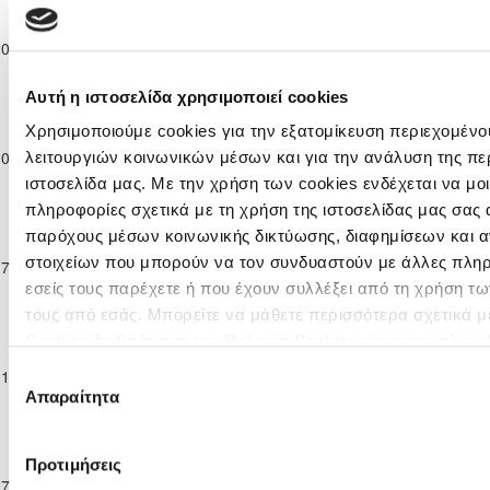
Ανώτατη
Κατηγορία
ΚΑΡΜΙΩΤΙΣΣΑ
ΟΜΟΝΟΙΑ
20-12-2025
Παίδων
1
5
90'
ΠΟΛΕΜΙΔΙΩΝ
ΛΕΥΚΩΣΙΑΣ
Κ-16
2025/26
Αυτή η ιστοσελίδα χρησιμοποιεί cookies
Ανώτατη
Χρησιμοποιούμε cookies για την εξατομίκευση περιεχομένο
Κατηγορία
ΟΜΟΝΟΙΑ
10-01-2026
Παίδων
0
3
ΠΑΦΟΣ F.C.
90'
λειτουργιών κοινωνικών μέσων και για την ανάλυση της πε
ΛΕΥΚΩΣΙΑΣ
Κ-16
ιστοσελίδα μας. Με την χρήση των cookies ενδέχεται να μ
2025/26
πληροφορίες σχετικά με τη χρήση της ιστοσελίδας μας σας 
Ανώτατη
παρόχους μέσων κοινωνικής δικτύωσης, διαφημίσεων και α
Κατηγορία
ΟΜΟΝΟΙΑ
ΑΠΟΕΛ
στοιχείων που μπορούν να τον συνδυαστούν με άλλες πλη
17-01-2026
Παίδων
0
1
90'
ΛΕΥΚΩΣΙΑΣ
ΛΕΥΚΩΣΙΑΣ
Κ-16
εσείς τους παρέχετε ή που έχουν συλλέξει από τη χρήση τ
2025/26
τους από εσάς. Μπορείτε να μάθετε περισσότερα σχετικά μ
Ανώτατη
Cookies διαβάζοντας την Πολιτική Cookies κάνοντας κλικ
ε
Κατηγορία
ΟΜΟΝΟΙΑ
Επιλογή
31-01-2026
Παίδων
2
2
ΑΕΚ ΛΑΡΝΑΚΑΣ
90'
ΛΕΥΚΩΣΙΑΣ
Απαραίτητα
Κ-16
συγκατάθεσης
2025/26
Ανώτατη
Κατηγορία
Προτιμήσεις
ΑΟΑΝ ΑΓΙΑΣ
ΟΜΟΝΟΙΑ
07-02-2026
Παίδων
2
5
90'