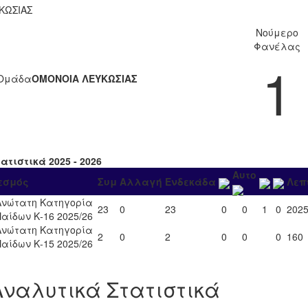
ΚΩΣΙΑΣ
Νούμερο
Φανέλας
1
Ομάδα
ΟΜΟΝΟΙΑ ΛΕΥΚΩΣΙΑΣ
ατιστικά 2025 - 2026
Αυτο
εσμός
Συμ
Αλλαγή
Ενδεκάδα
Λεπ
Ανώτατη Κατηγορία
23
0
23
0
0
1
0
202
Παίδων Κ-16 2025/26
Ανώτατη Κατηγορία
2
0
2
0
0
0
160
Παίδων Κ-15 2025/26
Αναλυτικά Στατιστικά