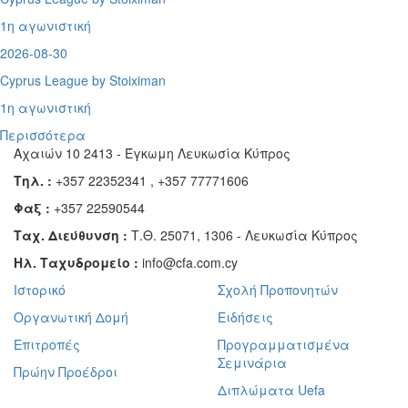
1η αγωνιστική
2026-08-30
Cyprus League by Stoiximan
1η αγωνιστική
Περισσότερα
Αχαιών 10 2413 - Έγκωμη Λευκωσία Κύπρος
Τηλ. :
+357 22352341 , +357 77771606
Φαξ :
+357 22590544
Ταχ. Διεύθυνση :
Τ.Θ. 25071, 1306 - Λευκωσία Κύπρος
Ηλ. Ταχυδρομείο :
info@cfa.com.cy
Ιστορικό
Σχολή Προπονητών
Οργανωτική Δομή
Ειδήσεις
Επιτροπές
Προγραμματισμένα
Σεμινάρια
Πρώην Προέδροι
Διπλώματα Uefa