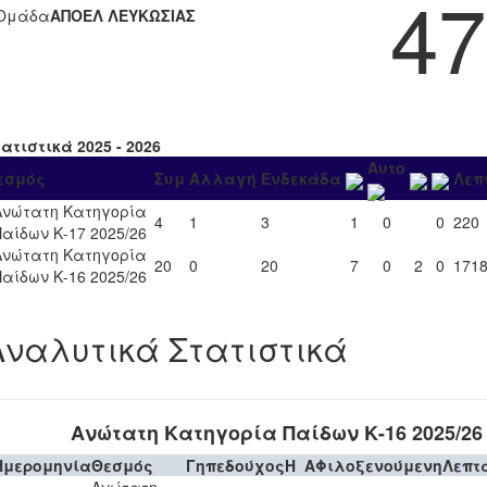
47
Ομάδα
ΑΠΟΕΛ ΛΕΥΚΩΣΙΑΣ
ατιστικά 2025 - 2026
Αυτο
εσμός
Συμ
Αλλαγή
Ενδεκάδα
Λεπ
Ανώτατη Κατηγορία
4
1
3
1
0
0
220
Παίδων Κ-17 2025/26
Ανώτατη Κατηγορία
20
0
20
7
0
2
0
171
Παίδων Κ-16 2025/26
Αναλυτικά Στατιστικά
Ανώτατη Κατηγορία Παίδων Κ-16 2025/26
Ημερομηνία
Θεσμός
Γηπεδούχος
H
A
Φιλοξενούμενη
Λεπτ