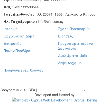
Φαξ :
+357 22590544
Ταχ. Διεύθυνση :
Τ.Θ. 25071, 1306 - Λευκωσία Κύπρος
Ηλ. Ταχυδρομείο :
info@cfa.com.cy
Ιστορικό
Σχολή Προπονητών
Οργανωτική Δομή
Ειδήσεις
Επιτροπές
Προγραμματισμένα
Σεμινάρια
Πρώην Προέδροι
Διπλώματα Uefa
Ληψη Αρχείων
Προηγούμενες Χρονιές
γραφείτε στο ενημερωτικό μας δελτίο
Copyright © 2018 CFA |
Privacy policy
-
Terms of Use
-
Cookie Policy
|
Developed and Hosted by
Change your consent