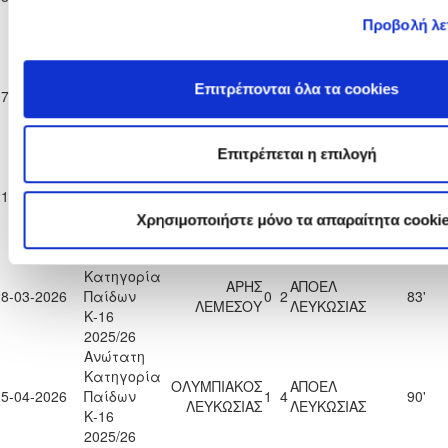
ΝΑΠΑΣ
ΛΕΥΚΩΣΙΑΣ
Κ-16
Προβολή λε
2025/26
Ανώτατη
Κατηγορία
ΑΠΟΕΛ
Επιτρέπονται όλα τα cookies
07-03-2026
Παίδων
5
1
ΑΕΛ ΛΕΜΕΣΟΥ
90'
ΛΕΥΚΩΣΙΑΣ
Κ-16
2025/26
Επιτρέπεται η επιλογή
Ανώτατη
Κατηγορία
ΑΠΟΕΛ
ΑΠΟΛΛΩΝ
21-03-2026
Παίδων
9
0
90'
ΛΕΥΚΩΣΙΑΣ
ΛΕΜΕΣΟΥ
Κ-16
Χρησιμοποιήστε μόνο τα απαραίτητα cooki
2025/26
Ανώτατη
Κατηγορία
ΑΡΗΣ
ΑΠΟΕΛ
28-03-2026
Παίδων
0
2
83'
ΛΕΜΕΣΟΥ
ΛΕΥΚΩΣΙΑΣ
Κ-16
2025/26
Ανώτατη
Κατηγορία
ΟΛΥΜΠΙΑΚΟΣ
ΑΠΟΕΛ
15-04-2026
Παίδων
1
4
90'
ΛΕΥΚΩΣΙΑΣ
ΛΕΥΚΩΣΙΑΣ
Κ-16
2025/26