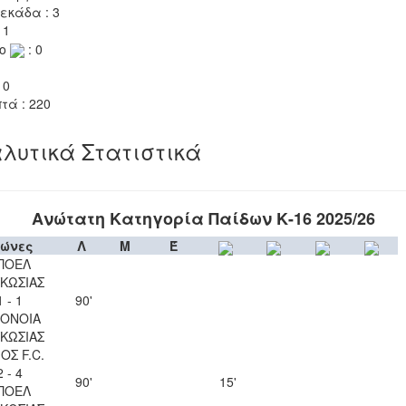
εκάδα : 3
 1
το
: 0
 0
τά : 220
λυτικά Στατιστικά
Ανώτατη Κατηγορία Παίδων Κ-16 2025/26
ώνες
Λ
Μ
Έ
ΠΟΕΛ
ΚΩΣΙΑΣ
1 - 1
90'
ΟΝΟΙΑ
ΚΩΣΙΑΣ
ΟΣ F.C.
2 - 4
90'
15'
ΠΟΕΛ