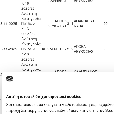
ΛΑΡΝΑΚΑΣ
ΛΕΥΚΩΣΙΑΣ
Κ-16
2025/26
Ανώτατη
Κατηγορία
ΑΠΟΕΛ
ΑΟΑΝ ΑΓΙΑΣ
08-11-2025
Παίδων
3
1
90'
ΛΕΥΚΩΣΙΑΣ
ΝΑΠΑΣ
Κ-16
2025/26
Ανώτατη
Κατηγορία
ΑΠΟΕΛ
15-11-2025
Παίδων
ΑΕΛ ΛΕΜΕΣΟΥ
2
2
90'
ΛΕΥΚΩΣΙΑΣ
Κ-16
2025/26
Ανώτατη
Κατηγορία
ΑΠΟΕΛ
ΟΛΥΜΠΙΑΚΟΣ
22-11-2025
Παίδων
4
2
90'
ΛΕΥΚΩΣΙΑΣ
ΛΕΥΚΩΣΙΑΣ
Κ-16
2025/26
Ανώτατη
Κατηγορία
Αυτή η ιστοσελίδα χρησιμοποιεί cookies
ΑΠΟΛΛΩΝ
ΑΠΟΕΛ
29-11-2025
Παίδων
1
4
90'
ΛΕΜΕΣΟΥ
ΛΕΥΚΩΣΙΑΣ
Χρησιμοποιούμε cookies για την εξατομίκευση περιεχομένου
Κ-16
2025/26
παροχή λειτουργιών κοινωνικών μέσων και για την ανάλυσ