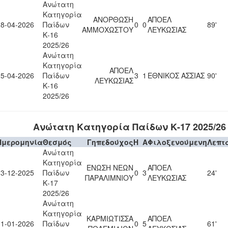
Ανώτατη
Κατηγορία
ΑΝΟΡΘΩΣΗ
ΑΠΟΕΛ
18-04-2026
Παίδων
0
0
89'
ΑΜΜΟΧΩΣΤΟΥ
ΛΕΥΚΩΣΙΑΣ
Κ-16
2025/26
Ανώτατη
Κατηγορία
ΑΠΟΕΛ
25-04-2026
Παίδων
3
1
ΕΘΝΙΚΟΣ ΑΣΣΙΑΣ
90'
ΛΕΥΚΩΣΙΑΣ
Κ-16
2025/26
Ανώτατη Κατηγορία Παίδων Κ-17 2025/26
Ημερομηνία
Θεσμός
Γηπεδούχος
H
A
Φιλοξενούμενη
Λεπτ
Ανώτατη
Κατηγορία
ΕΝΩΣΗ ΝΕΩΝ
ΑΠΟΕΛ
13-12-2025
Παίδων
0
3
24'
ΠΑΡΑΛΙΜΝΙΟΥ
ΛΕΥΚΩΣΙΑΣ
Κ-17
2025/26
Ανώτατη
Κατηγορία
ΚΑΡΜΙΩΤΙΣΣΑ
ΑΠΟΕΛ
31-01-2026
Παίδων
0
5
61'