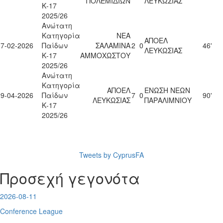
ΠΟΛΕΜΙΔΙΩΝ
ΛΕΥΚΩΣΙΑΣ
Κ-17
2025/26
Ανώτατη
Κατηγορία
ΝΕΑ
ΑΠΟΕΛ
07-02-2026
Παίδων
ΣΑΛΑΜΙΝΑ
2
0
46'
ΛΕΥΚΩΣΙΑΣ
Κ-17
ΑΜΜΟΧΩΣΤΟΥ
2025/26
Ανώτατη
Κατηγορία
ΑΠΟΕΛ
ΕΝΩΣΗ ΝΕΩΝ
29-04-2026
Παίδων
7
0
90'
ΛΕΥΚΩΣΙΑΣ
ΠΑΡΑΛΙΜΝΙΟΥ
Κ-17
2025/26
Tweets by CyprusFA
Προσεχή γεγονότα
2026-08-11
Conference League