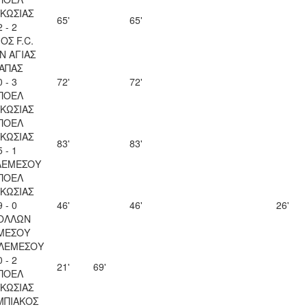
ΚΩΣΙΑΣ
65'
65'
2 - 2
ΟΣ F.C.
Ν ΑΓΙΑΣ
ΑΠΑΣ
0 - 3
72'
72'
ΠΟΕΛ
ΚΩΣΙΑΣ
ΠΟΕΛ
ΚΩΣΙΑΣ
83'
83'
5 - 1
ΛΕΜΕΣΟΥ
ΠΟΕΛ
ΚΩΣΙΑΣ
9 - 0
46'
46'
26'
ΟΛΛΩΝ
ΜΕΣΟΥ
 ΛΕΜΕΣΟΥ
0 - 2
21'
69'
ΠΟΕΛ
ΚΩΣΙΑΣ
ΜΠΙΑΚΟΣ