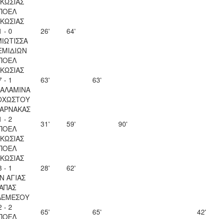
ΚΩΣΙΑΣ
ΠΟΕΛ
ΚΩΣΙΑΣ
1 - 0
26'
64'
ΙΩΤΙΣΣΑ
ΕΜΙΔΙΩΝ
ΠΟΕΛ
ΚΩΣΙΑΣ
7 - 1
63'
63'
ΣΑΛΑΜΙΝΑ
ΟΧΩΣΤΟΥ
ΛΑΡΝΑΚΑΣ
1 - 2
31'
59'
90'
ΠΟΕΛ
ΚΩΣΙΑΣ
ΠΟΕΛ
ΚΩΣΙΑΣ
3 - 1
28'
62'
Ν ΑΓΙΑΣ
ΑΠΑΣ
ΛΕΜΕΣΟΥ
2 - 2
65'
65'
42'
ΠΟΕΛ