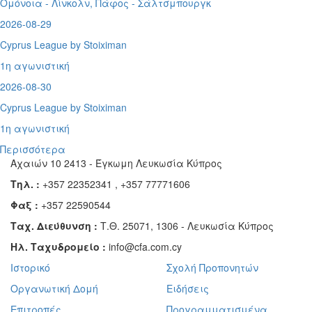
Ομόνοια - Λίνκολν, Πάφος -
Σάλτσμπουργκ
2026-08-29
Cyprus League by Stoiximan
1η αγωνιστική
2026-08-30
Cyprus League by Stoiximan
1η αγωνιστική
Περισσότερα
Αχαιών 10 2413 - Έγκωμη Λευκωσία Κύπρος
Τηλ. :
+357 22352341 , +357 77771606
Φαξ :
+357 22590544
Ταχ. Διεύθυνση :
Τ.Θ. 25071, 1306 - Λευκωσία Κύπρος
Ηλ. Ταχυδρομείο :
info@cfa.com.cy
Ιστορικό
Σχολή Προπονητών
Οργανωτική Δομή
Ειδήσεις
Επιτροπές
Προγραμματισμένα