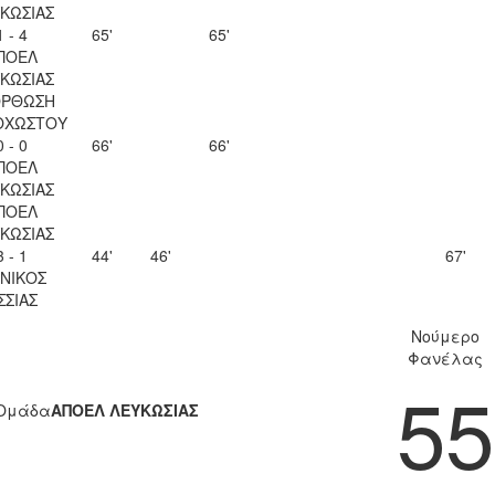
ΚΩΣΙΑΣ
1 - 4
65'
65'
ΠΟΕΛ
ΚΩΣΙΑΣ
ΟΡΘΩΣΗ
ΟΧΩΣΤΟΥ
0 - 0
66'
66'
ΠΟΕΛ
ΚΩΣΙΑΣ
ΠΟΕΛ
ΚΩΣΙΑΣ
3 - 1
44'
46'
67'
ΝΙΚΟΣ
ΣΣΙΑΣ
Νούμερο
Φανέλας
55
Ομάδα
ΑΠΟΕΛ ΛΕΥΚΩΣΙΑΣ