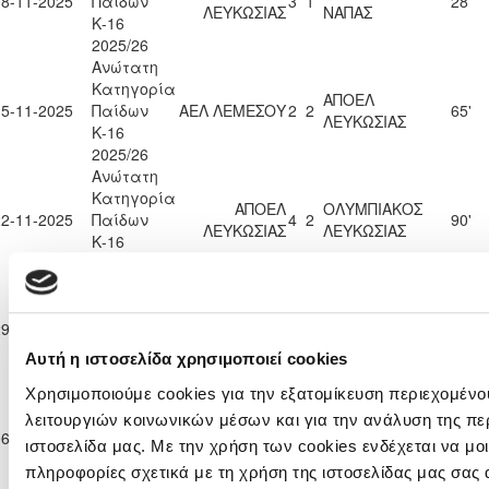
08-11-2025
Παίδων
3
1
28'
ΛΕΥΚΩΣΙΑΣ
ΝΑΠΑΣ
Κ-16
2025/26
Ανώτατη
Κατηγορία
ΑΠΟΕΛ
15-11-2025
Παίδων
ΑΕΛ ΛΕΜΕΣΟΥ
2
2
65'
ΛΕΥΚΩΣΙΑΣ
Κ-16
2025/26
Ανώτατη
Κατηγορία
ΑΠΟΕΛ
ΟΛΥΜΠΙΑΚΟΣ
22-11-2025
Παίδων
4
2
90'
ΛΕΥΚΩΣΙΑΣ
ΛΕΥΚΩΣΙΑΣ
Κ-16
2025/26
Ανώτατη
Κατηγορία
ΑΠΟΛΛΩΝ
ΑΠΟΕΛ
29-11-2025
Παίδων
1
4
33'
ΛΕΜΕΣΟΥ
ΛΕΥΚΩΣΙΑΣ
Κ-16
Αυτή η ιστοσελίδα χρησιμοποιεί cookies
2025/26
Ανώτατη
Χρησιμοποιούμε cookies για την εξατομίκευση περιεχομένο
Κατηγορία
λειτουργιών κοινωνικών μέσων και για την ανάλυση της πε
ΑΠΟΕΛ
06-12-2025
Παίδων
1
0
ΑΡΗΣ ΛΕΜΕΣΟΥ
82'
ιστοσελίδα μας. Με την χρήση των cookies ενδέχεται να μ
ΛΕΥΚΩΣΙΑΣ
Κ-16
πληροφορίες σχετικά με τη χρήση της ιστοσελίδας μας σας 
2025/26