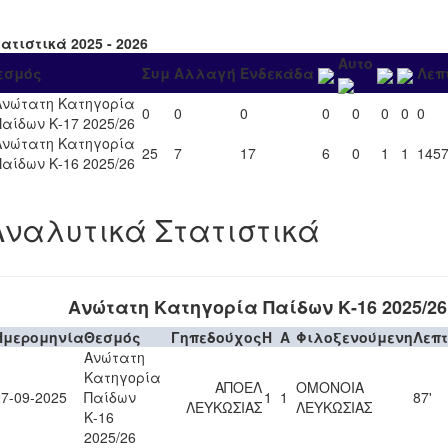
ατιστικά 2025 - 2026
Αυτο
εσμός
Συμ
Αλλαγή
Ενδεκάδα
Λεπ
Ανώτατη Κατηγορία
0
0
0
0
0
0
0
0
Παίδων Κ-17 2025/26
Ανώτατη Κατηγορία
25
7
17
6
0
1
1
145
Παίδων Κ-16 2025/26
Αναλυτικά Στατιστικά
Ανώτατη Κατηγορία Παίδων Κ-16 2025/26
Ημερομηνία
Θεσμός
Γηπεδούχος
H
A
Φιλοξενούμενη
Λεπ
Ανώτατη
Κατηγορία
ΑΠΟΕΛ
ΟΜΟΝΟΙΑ
27-09-2025
Παίδων
1
1
87'
ΛΕΥΚΩΣΙΑΣ
ΛΕΥΚΩΣΙΑΣ
Κ-16
2025/26