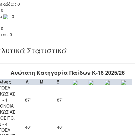
εκάδα : 0
 0
το
: 0
 0
τά : 0
λυτικά Στατιστικά
Ανώτατη Κατηγορία Παίδων Κ-16 2025/26
ώνες
Λ
Μ
Έ
ΠΟΕΛ
ΚΩΣΙΑΣ
1 - 1
87'
87'
ΟΝΟΙΑ
ΚΩΣΙΑΣ
ΟΣ F.C.
2 - 4
46'
46'
ΠΟΕΛ