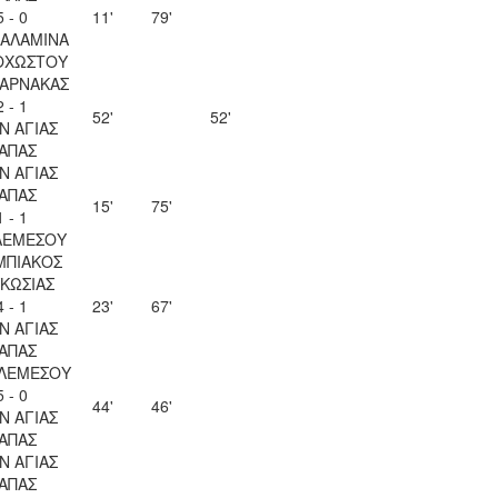
5 - 0
11'
79'
ΣΑΛΑΜΙΝΑ
ΟΧΩΣΤΟΥ
ΛΑΡΝΑΚΑΣ
2 - 1
52'
52'
Ν ΑΓΙΑΣ
ΑΠΑΣ
Ν ΑΓΙΑΣ
ΑΠΑΣ
15'
75'
1 - 1
ΛΕΜΕΣΟΥ
ΜΠΙΑΚΟΣ
ΚΩΣΙΑΣ
4 - 1
23'
67'
Ν ΑΓΙΑΣ
ΑΠΑΣ
 ΛΕΜΕΣΟΥ
5 - 0
44'
46'
Ν ΑΓΙΑΣ
ΑΠΑΣ
Ν ΑΓΙΑΣ
ΑΠΑΣ