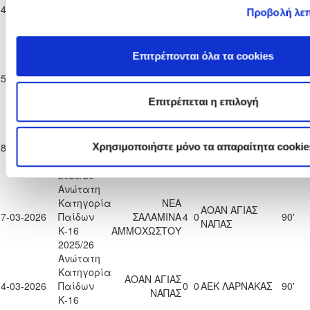
ΑΟΑΝ ΑΓΙΑΣ
14-02-2026
Παίδων
ΠΑΦΟΣ F.C.
4
0
46'
Προβολή λε
ΝΑΠΑΣ
Κ-16
2025/26
Ανώτατη
Επιτρέπονται όλα τα cookies
Κατηγορία
ΑΟΑΝ ΑΓΙΑΣ
ΑΝΟΡΘΩΣΗ
25-02-2026
Παίδων
2
3
15'
ΝΑΠΑΣ
ΑΜΜΟΧΩΣΤΟΥ
Κ-16
Επιτρέπεται η επιλογή
2025/26
Ανώτατη
Κατηγορία
ΑΟΑΝ ΑΓΙΑΣ
ΑΠΟΕΛ
Χρησιμοποιήστε μόνο τα απαραίτητα cookie
28-02-2026
Παίδων
0
3
11'
ΝΑΠΑΣ
ΛΕΥΚΩΣΙΑΣ
Κ-16
2025/26
Ανώτατη
Κατηγορία
ΝΕΑ
ΑΟΑΝ ΑΓΙΑΣ
07-03-2026
Παίδων
ΣΑΛΑΜΙΝΑ
4
0
90'
ΝΑΠΑΣ
Κ-16
ΑΜΜΟΧΩΣΤΟΥ
2025/26
Ανώτατη
Κατηγορία
ΑΟΑΝ ΑΓΙΑΣ
14-03-2026
Παίδων
0
0
ΑΕΚ ΛΑΡΝΑΚΑΣ
90'
ΝΑΠΑΣ
Κ-16