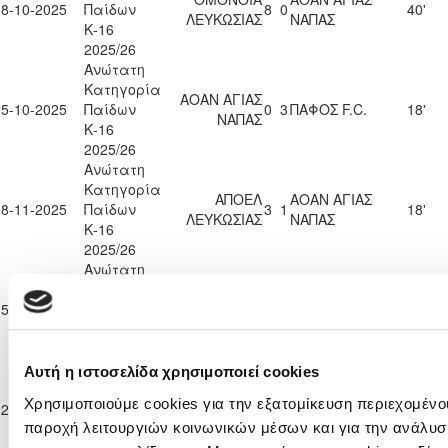
18-10-2025
Παίδων
8
0
40'
ΛΕΥΚΩΣΙΑΣ
ΝΑΠΑΣ
Κ-16
2025/26
Ανώτατη
Κατηγορία
ΑΟΑΝ ΑΓΙΑΣ
25-10-2025
Παίδων
0
3
ΠΑΦΟΣ F.C.
18'
ΝΑΠΑΣ
Κ-16
2025/26
Ανώτατη
Κατηγορία
ΑΠΟΕΛ
ΑΟΑΝ ΑΓΙΑΣ
08-11-2025
Παίδων
3
1
18'
ΛΕΥΚΩΣΙΑΣ
ΝΑΠΑΣ
Κ-16
2025/26
Ανώτατη
Κατηγορία
ΑΟΑΝ ΑΓΙΑΣ
ΝΕΑ ΣΑΛΑΜΙΝΑ
15-11-2025
Παίδων
5
0
11'
ΝΑΠΑΣ
ΑΜΜΟΧΩΣΤΟΥ
Κ-16
2025/26
Ανώτατη
Αυτή η ιστοσελίδα χρησιμοποιεί cookies
Κατηγορία
ΑΕΚ
ΑΟΑΝ ΑΓΙΑΣ
Χρησιμοποιούμε cookies για την εξατομίκευση περιεχομένου
22-11-2025
Παίδων
2
1
52'
ΛΑΡΝΑΚΑΣ
ΝΑΠΑΣ
παροχή λειτουργιών κοινωνικών μέσων και για την ανάλυσ
Κ-16