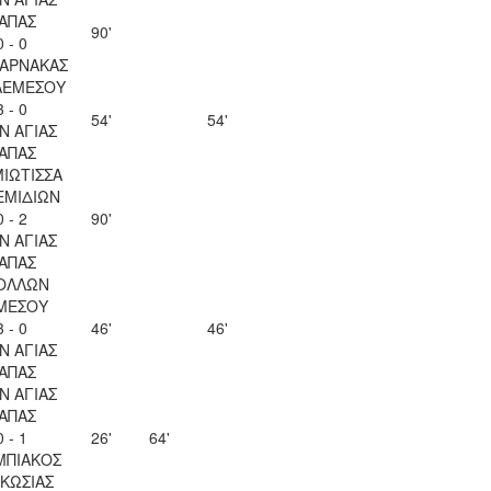
ΑΠΑΣ
90'
0 - 0
ΛΑΡΝΑΚΑΣ
ΛΕΜΕΣΟΥ
3 - 0
54'
54'
Ν ΑΓΙΑΣ
ΑΠΑΣ
ΙΩΤΙΣΣΑ
ΕΜΙΔΙΩΝ
0 - 2
90'
Ν ΑΓΙΑΣ
ΑΠΑΣ
ΟΛΛΩΝ
ΜΕΣΟΥ
3 - 0
46'
46'
Ν ΑΓΙΑΣ
ΑΠΑΣ
Ν ΑΓΙΑΣ
ΑΠΑΣ
0 - 1
26'
64'
ΜΠΙΑΚΟΣ
ΚΩΣΙΑΣ