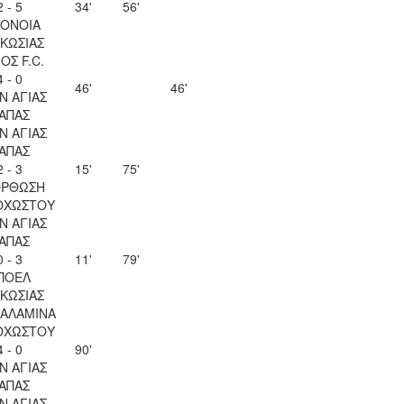
2 - 5
34'
56'
ΟΝΟΙΑ
ΚΩΣΙΑΣ
ΟΣ F.C.
4 - 0
46'
46'
Ν ΑΓΙΑΣ
ΑΠΑΣ
Ν ΑΓΙΑΣ
ΑΠΑΣ
2 - 3
15'
75'
ΟΡΘΩΣΗ
ΟΧΩΣΤΟΥ
Ν ΑΓΙΑΣ
ΑΠΑΣ
0 - 3
11'
79'
ΠΟΕΛ
ΚΩΣΙΑΣ
ΣΑΛΑΜΙΝΑ
ΟΧΩΣΤΟΥ
4 - 0
90'
Ν ΑΓΙΑΣ
ΑΠΑΣ
Ν ΑΓΙΑΣ