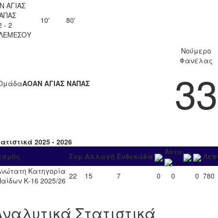
Ν ΑΓΙΑΣ
ΑΠΑΣ
10'
80'
2 - 2
 ΛΕΜΕΣΟΥ
Νούμερο
Φανέλας
33
Ομάδα
ΑΟΑΝ ΑΓΙΑΣ ΝΑΠΑΣ
ατιστικά 2025 - 2026
Αυτο
εσμός
Συμ
Αλλαγή
Ενδεκάδα
Λεπ
Ανώτατη Κατηγορία
22
15
7
0
0
0
780
Παίδων Κ-16 2025/26
Αναλυτικά Στατιστικά