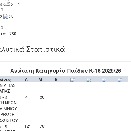
εκάδα : 7
 0
το
: 0
 0
τά : 780
λυτικά Στατιστικά
Ανώτατη Κατηγορία Παίδων Κ-16 2025/26
ώνες
Λ
Μ
Έ
Ν ΑΓΙΑΣ
ΑΠΑΣ
0 - 3
4'
86'
ΣΗ ΝΕΩΝ
ΛΙΜΝΙΟΥ
ΟΡΘΩΣΗ
ΟΧΩΣΤΟΥ
5 - 0
12'
78'