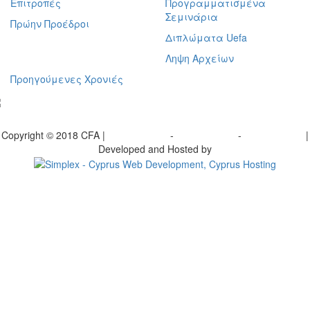
Επιτροπές
Προγραμματισμένα
Σεμινάρια
Πρώην Προέδροι
Διπλώματα Uefa
Ληψη Αρχείων
Προηγούμενες Χρονιές
γραφείτε στο ενημερωτικό μας δελτίο
Copyright © 2018 CFA |
Privacy policy
-
Terms of Use
-
Cookie Policy
|
Developed and Hosted by
Change your consent