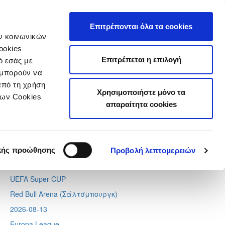
τιστικά
Επιτρέπονται όλα τα cookies
ών κοινωνικών
ookies
Επιτρέπεται η επιλογή
ό εσάς με
 μπορούν να
Next
Tweets by CyprusFA
από τη χρήση
Χρησιμοποιήστε μόνο τα
Προσεχή γεγονότα
των Cookies
απαραίτητα cookies
2026-08-11
Conference League
Απόλλων - Μπραν
κής προώθησης
Προβολή λεπτομερειών
2026-08-12
UEFA Super CUP
Red Bull Arena (
Σάλτσμπουργκ)
2026-08-13
Europa League