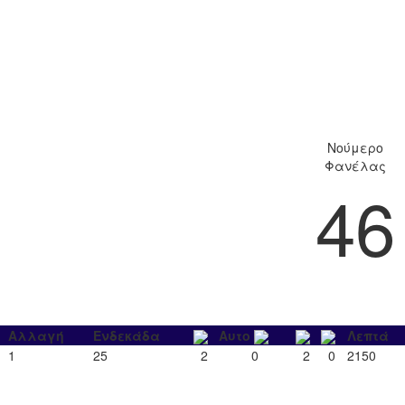
Νούμερο
Φανέλας
46
Αλλαγή
Ενδεκάδα
Αυτο
Λεπτά
1
25
2
0
2
0
2150