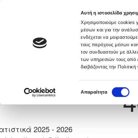
Αυτή η ιστοσελίδα χρησι
Αρχική
Νέα & Πληροφορίες
Εθνικές Ομάδες
Χρησιμοποιούμε cookies γ
μέσων και για την ανάλυσ
ενδέχεται να μοιραστούμε
τους παρόχους μέσων κοι
Previous
ΠΑΡΙΣ ΠΥΡΙΛΛΗΣ
τον συνδυαστούν με άλλες
των υπηρεσιών τους από 
διαβάζοντας την Πολιτική
α
ΑΟΑΝ ΑΓΙΑΣ ΝΑΠΑΣ
 Γέννησης: 30/11/-1
Νούμερο 
4
Επιλογή
Απαραίτητα
συγκατάθεσης
ατιστικά 2025 - 2026