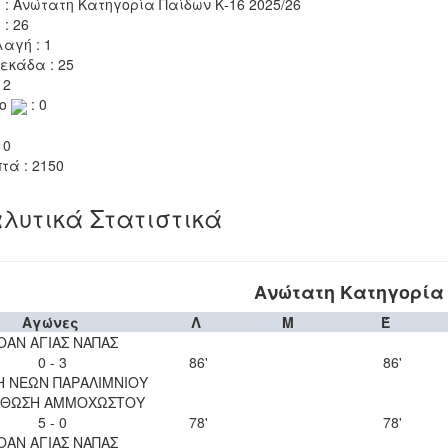
 : Ανώτατη Κατηγορία Παίδων Κ-16 2025/26
 : 26
αγή : 1
εκάδα : 25
 2
το
: 0
 0
τά : 2150
λυτικά Στατιστικά
Ανώτατη Κατηγορία 
Αγώνες
Λ
Μ
Έ
ΟΑΝ ΑΓΙΑΣ ΝΑΠΑΣ
0 - 3
86'
86'
Η ΝΕΩΝ ΠΑΡΑΛΙΜΝΙΟΥ
ΘΩΣΗ ΑΜΜΟΧΩΣΤΟΥ
5 - 0
78'
78'
ΟΑΝ ΑΓΙΑΣ ΝΑΠΑΣ