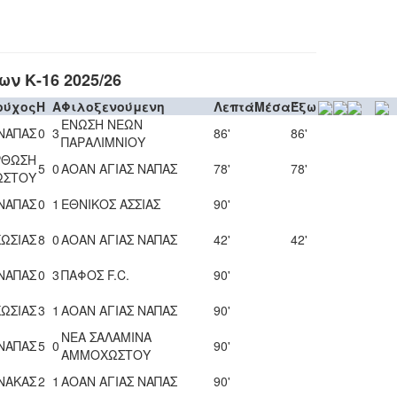
ν Κ-16 2025/26
ούχος
H
A
Φιλοξενούμενη
Λεπτά
Μέσα
Έξω
ΕΝΩΣΗ ΝΕΩΝ
 ΝΑΠΑΣ
0
3
86'
86'
ΠΑΡΑΛΙΜΝΙΟΥ
ΡΘΩΣΗ
5
0
ΑΟΑΝ ΑΓΙΑΣ ΝΑΠΑΣ
78'
78'
ΩΣΤΟΥ
 ΝΑΠΑΣ
0
1
ΕΘΝΙΚΟΣ ΑΣΣΙΑΣ
90'
ΩΣΙΑΣ
8
0
ΑΟΑΝ ΑΓΙΑΣ ΝΑΠΑΣ
42'
42'
 ΝΑΠΑΣ
0
3
ΠΑΦΟΣ F.C.
90'
ΩΣΙΑΣ
3
1
ΑΟΑΝ ΑΓΙΑΣ ΝΑΠΑΣ
90'
ΝΕΑ ΣΑΛΑΜΙΝΑ
 ΝΑΠΑΣ
5
0
90'
ΑΜΜΟΧΩΣΤΟΥ
ΝΑΚΑΣ
2
1
ΑΟΑΝ ΑΓΙΑΣ ΝΑΠΑΣ
90'