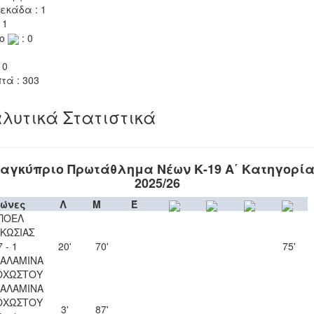
εκάδα : 1
 1
το
: 0
 0
τά : 303
λυτικά Στατιστικά
αγκύπριο Πρωτάθλημα Νέων Κ-19 Α΄ Κατηγορί
2025/26
ώνες
Λ
Μ
Έ
ΠΟΕΛ
ΚΩΣΙΑΣ
7 - 1
20'
70'
75'
ΣΑΛΑΜΙΝΑ
ΟΧΩΣΤΟΥ
ΣΑΛΑΜΙΝΑ
ΟΧΩΣΤΟΥ
3'
87'