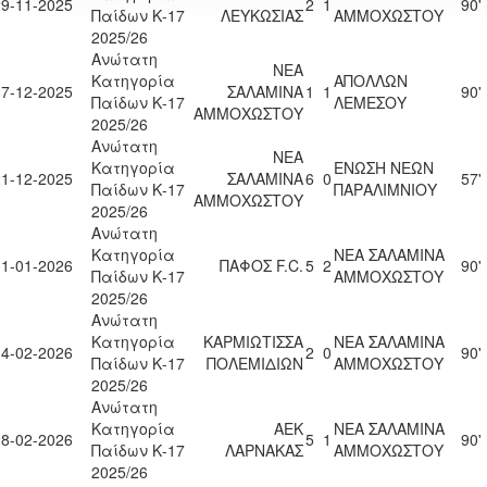
29-11-2025
2
1
90'
Παίδων Κ-17
ΛΕΥΚΩΣΙΑΣ
ΑΜΜΟΧΩΣΤΟΥ
2025/26
Ανώτατη
ΝΕΑ
Κατηγορία
ΑΠΟΛΛΩΝ
07-12-2025
ΣΑΛΑΜΙΝΑ
1
1
90'
Παίδων Κ-17
ΛΕΜΕΣΟΥ
ΑΜΜΟΧΩΣΤΟΥ
2025/26
Ανώτατη
ΝΕΑ
Κατηγορία
ΕΝΩΣΗ ΝΕΩΝ
21-12-2025
ΣΑΛΑΜΙΝΑ
6
0
57'
Παίδων Κ-17
ΠΑΡΑΛΙΜΝΙΟΥ
ΑΜΜΟΧΩΣΤΟΥ
2025/26
Ανώτατη
Κατηγορία
ΝΕΑ ΣΑΛΑΜΙΝΑ
31-01-2026
ΠΑΦΟΣ F.C.
5
2
90'
Παίδων Κ-17
ΑΜΜΟΧΩΣΤΟΥ
2025/26
Ανώτατη
Κατηγορία
ΚΑΡΜΙΩΤΙΣΣΑ
ΝΕΑ ΣΑΛΑΜΙΝΑ
14-02-2026
2
0
90'
Παίδων Κ-17
ΠΟΛΕΜΙΔΙΩΝ
ΑΜΜΟΧΩΣΤΟΥ
2025/26
Ανώτατη
Κατηγορία
ΑΕΚ
ΝΕΑ ΣΑΛΑΜΙΝΑ
28-02-2026
5
1
90'
Παίδων Κ-17
ΛΑΡΝΑΚΑΣ
ΑΜΜΟΧΩΣΤΟΥ
2025/26