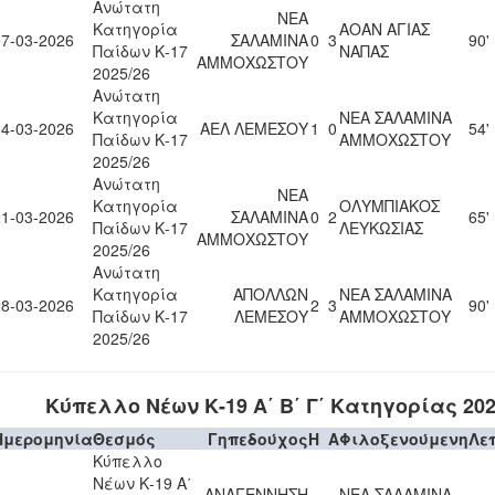
Ανώτατη
ΝΕΑ
Κατηγορία
ΑΟΑΝ ΑΓΙΑΣ
07-03-2026
ΣΑΛΑΜΙΝΑ
0
3
90'
Παίδων Κ-17
ΝΑΠΑΣ
ΑΜΜΟΧΩΣΤΟΥ
2025/26
Ανώτατη
Κατηγορία
ΝΕΑ ΣΑΛΑΜΙΝΑ
14-03-2026
ΑΕΛ ΛΕΜΕΣΟΥ
1
0
54'
Παίδων Κ-17
ΑΜΜΟΧΩΣΤΟΥ
2025/26
Ανώτατη
ΝΕΑ
Κατηγορία
ΟΛΥΜΠΙΑΚΟΣ
21-03-2026
ΣΑΛΑΜΙΝΑ
0
2
65'
Παίδων Κ-17
ΛΕΥΚΩΣΙΑΣ
ΑΜΜΟΧΩΣΤΟΥ
2025/26
Ανώτατη
Κατηγορία
ΑΠΟΛΛΩΝ
ΝΕΑ ΣΑΛΑΜΙΝΑ
28-03-2026
2
3
90'
Παίδων Κ-17
ΛΕΜΕΣΟΥ
ΑΜΜΟΧΩΣΤΟΥ
2025/26
Κύπελλο Νέων Κ-19 Α΄ Β΄ Γ΄ Κατηγορίας 202
Ημερομηνία
Θεσμός
Γηπεδούχος
H
A
Φιλοξενούμενη
Λε
Κύπελλο
Νέων Κ-19 Α΄
ΑΝΑΓΕΝΝΗΣΗ
ΝΕΑ ΣΑΛΑΜΙΝΑ