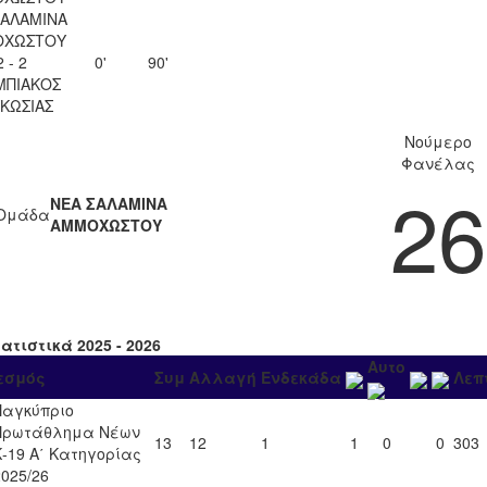
ΣΑΛΑΜΙΝΑ
ΟΧΩΣΤΟΥ
2 - 2
0'
90'
ΜΠΙΑΚΟΣ
ΚΩΣΙΑΣ
Νούμερο
Φανέλας
26
ΝΕΑ ΣΑΛΑΜΙΝΑ
Ομάδα
ΑΜΜΟΧΩΣΤΟΥ
ατιστικά 2025 - 2026
Αυτο
εσμός
Συμ
Αλλαγή
Ενδεκάδα
Λεπ
Παγκύπριο
Πρωτάθλημα Νέων
13
12
1
1
0
0
303
Κ-19 Α΄ Κατηγορίας
2025/26