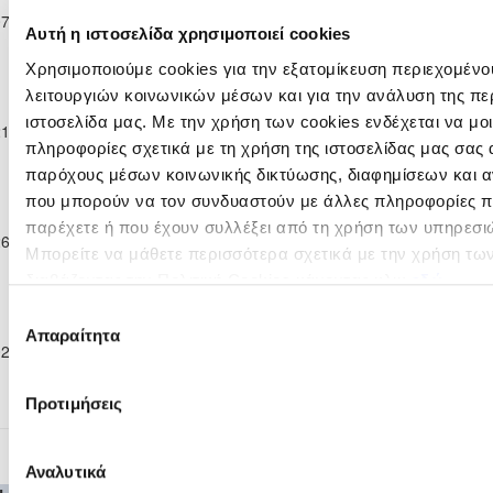
ΑΕΚ
ΝΕΑ ΣΑΛΑΜΙΝΑ
07-02-2026
Νέων Κ-19 Α΄
6
0
30'
ΛΑΡΝΑΚΑΣ
ΑΜΜΟΧΩΣΤΟΥ
Αυτή η ιστοσελίδα χρησιμοποιεί cookies
Κατηγορίας
2025/26
Χρησιμοποιούμε cookies για την εξατομίκευση περιεχομένο
Παγκύπριο
λειτουργιών κοινωνικών μέσων και για την ανάλυση της πε
Πρωτάθλημα
ΑΡΗΣ
ΝΕΑ ΣΑΛΑΜΙΝΑ
ιστοσελίδα μας. Με την χρήση των cookies ενδέχεται να μ
21-02-2026
Νέων Κ-19 Α΄
3
2
32'
ΛΕΜΕΣΟΥ
ΑΜΜΟΧΩΣΤΟΥ
πληροφορίες σχετικά με τη χρήση της ιστοσελίδας μας σας 
Κατηγορίας
2025/26
παρόχους μέσων κοινωνικής δικτύωσης, διαφημίσεων και α
Παγκύπριο
που μπορούν να τον συνδυαστούν με άλλες πληροφορίες πο
Πρωτάθλημα
παρέχετε ή που έχουν συλλέξει από τη χρήση των υπηρεσι
ΑΟΑΝ ΑΓΙΑΣ
ΝΕΑ ΣΑΛΑΜΙΝΑ
26-04-2026
Νέων Κ-19 Α΄
0
1
29'
ΝΑΠΑΣ
ΑΜΜΟΧΩΣΤΟΥ
Μπορείτε να μάθετε περισσότερα σχετικά με την χρήση τω
Κατηγορίας
διαβάζοντας την Πολιτική Cookies κάνοντας κλικ
εδώ
2025/26
Παγκύπριο
Επιλογή
Πρωτάθλημα
ΝΕΑ
Απαραίτητα
ΑΠΟΛΛΩΝ
συγκατάθεσης
02-05-2026
Νέων Κ-19 Α΄
ΣΑΛΑΜΙΝΑ
2
4
25'
ΛΕΜΕΣΟΥ
Κατηγορίας
ΑΜΜΟΧΩΣΤΟΥ
2025/26
Προτιμήσεις
Ανώτατη Κατηγορία Παίδων Κ-17 2025/2
Αναλυτικά