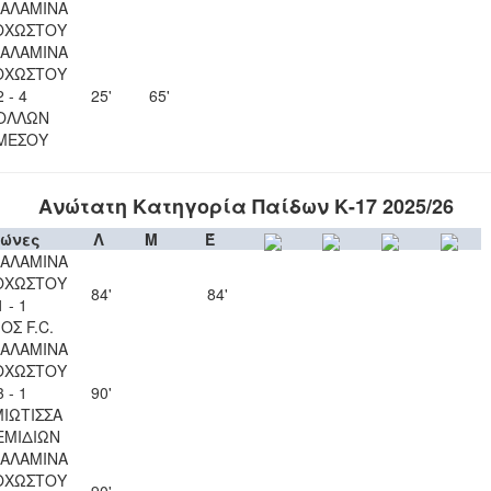
ΣΑΛΑΜΙΝΑ
ΟΧΩΣΤΟΥ
ΣΑΛΑΜΙΝΑ
ΟΧΩΣΤΟΥ
2 - 4
25'
65'
ΟΛΛΩΝ
ΜΕΣΟΥ
Ανώτατη Κατηγορία Παίδων Κ-17 2025/26
ώνες
Λ
Μ
Έ
ΣΑΛΑΜΙΝΑ
ΟΧΩΣΤΟΥ
84'
84'
1 - 1
ΟΣ F.C.
ΣΑΛΑΜΙΝΑ
ΟΧΩΣΤΟΥ
3 - 1
90'
ΙΩΤΙΣΣΑ
ΕΜΙΔΙΩΝ
ΣΑΛΑΜΙΝΑ
ΟΧΩΣΤΟΥ