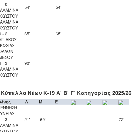
1 - 0
54'
54'
ΣΑΛΑΜΙΝΑ
ΟΧΩΣΤΟΥ
ΣΑΛΑΜΙΝΑ
ΟΧΩΣΤΟΥ
0 - 2
65'
65'
ΜΠΙΑΚΟΣ
ΚΩΣΙΑΣ
ΟΛΛΩΝ
ΜΕΣΟΥ
2 - 3
90'
ΣΑΛΑΜΙΝΑ
ΟΧΩΣΤΟΥ
Κύπελλο Νέων Κ-19 Α΄ Β΄ Γ΄ Κατηγορίας 2025/26
ώνες
Λ
Μ
Έ
ΓΕΝΝΗΣΗ
ΥΝΕΙΑΣ
1 - 3
21'
69'
72'
ΣΑΛΑΜΙΝΑ
ΟΧΩΣΤΟΥ