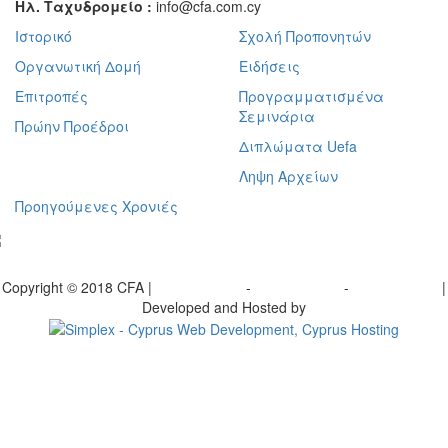
Ηλ. Ταχυδρομείο :
info@cfa.com.cy
Ιστορικό
Σχολή Προπονητών
Οργανωτική Δομή
Ειδήσεις
Επιτροπές
Προγραμματισμένα
Σεμινάρια
Πρώην Προέδροι
Διπλώματα Uefa
Ληψη Αρχείων
Προηγούμενες Χρονιές
γραφείτε στο ενημερωτικό μας δελτίο
Copyright © 2018 CFA |
Privacy policy
-
Terms of Use
-
Cookie Policy
|
Developed and Hosted by
Change your consent