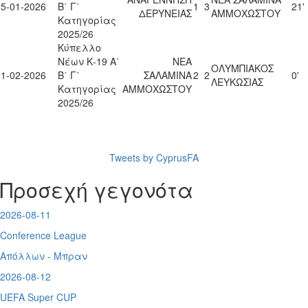
25-01-2026
Β΄ Γ΄
1
3
21'
ΔΕΡΥΝΕΙΑΣ
ΑΜΜΟΧΩΣΤΟΥ
Κατηγορίας
2025/26
Κύπελλο
Νέων Κ-19 Α΄
ΝΕΑ
ΟΛΥΜΠΙΑΚΟΣ
11-02-2026
Β΄ Γ΄
ΣΑΛΑΜΙΝΑ
2
2
0'
ΛΕΥΚΩΣΙΑΣ
Κατηγορίας
ΑΜΜΟΧΩΣΤΟΥ
2025/26
Tweets by CyprusFA
Προσεχή γεγονότα
2026-08-11
Conference League
Απόλλων - Μπραν
2026-08-12
UEFA Super CUP