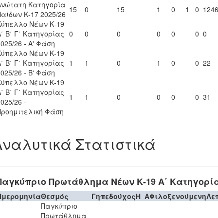
Ανώτατη Κατηγορία
15
0
15
1
0
1
0
124
Παίδων Κ-17 2025/26
Κύπελλο Νέων Κ-19
Α΄ Β΄ Γ΄ Κατηγορίας
0
0
0
0
0
0
0
2025/26 - Α' Φάση
Κύπελλο Νέων Κ-19
Α΄ Β΄ Γ΄ Κατηγορίας
1
1
0
1
0
0
22
2025/26 - Β' Φάση
Κύπελλο Νέων Κ-19
Α΄ Β΄ Γ΄ Κατηγορίας
1
1
0
0
0
0
31
025/26 -
Προημιτελική Φάση
Αναλυτικά Στατιστικά
Παγκύπριο Πρωτάθλημα Νέων Κ-19 Α΄ Κατηγορία
Ημερομηνία
Θεσμός
Γηπεδούχος
H
A
Φιλοξενούμενη
Λε
Παγκύπριο
Πρωτάθλημα