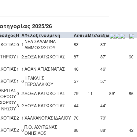
τηγορίας 2025/26
δούχος
H
A
Φιλοξενούμενη
Λεπτά
Μέσα
Έξω
ΝΕΑ ΣΑΛΑΜΙΝΑ
ΚΟΠΙΑΣ
0
1
83'
83'
ΑΜΜΟΧΩΣΤΟΥ
ΤΗΡΙΟΥ
1
2
ΔΟΞΑ ΚΑΤΩΚΟΠΙΑΣ
87'
87'
60'
ΚΟΠΙΑΣ
1
1
ΑΟΑΝ ΑΓΙΑΣ ΝΑΠΑΣ
46'
46'
ΗΡΑΚΛΗΣ
ΚΟΠΙΑΣ
1
0
57'
57'
ΓΕΡΟΛΑΚΚΟΥ
ΑΚΡΙΤΑΣ
0
2
ΔΟΞΑ ΚΑΤΩΚΟΠΙΑΣ
79'
11'
89'
86'
ΟΡΦΟΥ
 ΧΩΡΙΟΥ
3
2
ΔΟΞΑ ΚΑΤΩΚΟΠΙΑΣ
44'
44'
ΝΗΣΟΥ
ΚΟΠΙΑΣ
2
1
ΧΑΛΚΑΝΟΡΑΣ ΙΔΑΛΙΟΥ
70'
70'
Π.Ο. ΑΧΥΡΩΝΑΣ
ΚΟΠΙΑΣ
2
0
88'
88'
42'
ΟΝΗΣΙΛΟΣ