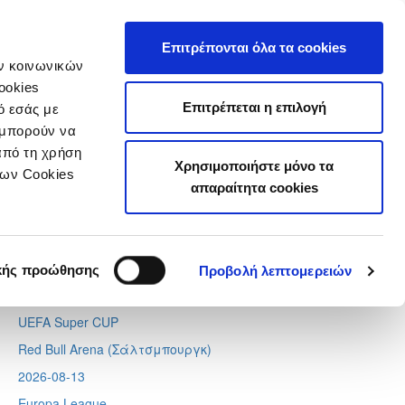
τιστικά
Επιτρέπονται όλα τα cookies
ών κοινωνικών
ookies
Επιτρέπεται η επιλογή
ό εσάς με
 μπορούν να
Next
Tweets by CyprusFA
από τη χρήση
Χρησιμοποιήστε μόνο τα
Προσεχή γεγονότα
των Cookies
απαραίτητα cookies
2026-08-11
Conference League
Απόλλων - Μπραν
κής προώθησης
Προβολή λεπτομερειών
2026-08-12
UEFA Super CUP
Red Bull Arena (
Σάλτσμπουργκ)
2026-08-13
Europa League