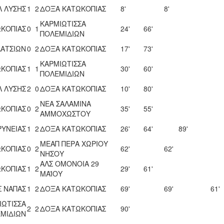
Λ ΛΥΣΗΣ
1
2
ΔΟΞΑ ΚΑΤΩΚΟΠΙΑΣ
8'
8'
ΚΑΡΜΙΩΤΙΣΣΑ
ΚΟΠΙΑΣ
0
1
24'
66'
ΠΟΛΕΜΙΔΙΩΝ
ΛΑΤΣΙΩΝ
0
2
ΔΟΞΑ ΚΑΤΩΚΟΠΙΑΣ
17'
73'
ΚΑΡΜΙΩΤΙΣΣΑ
ΚΟΠΙΑΣ
1
1
30'
60'
ΠΟΛΕΜΙΔΙΩΝ
Λ ΛΥΣΗΣ
2
0
ΔΟΞΑ ΚΑΤΩΚΟΠΙΑΣ
10'
80'
ΝΕΑ ΣΑΛΑΜΙΝΑ
ΚΟΠΙΑΣ
0
2
35'
55'
ΑΜΜΟΧΩΣΤΟΥ
ΡΥΝΕΙΑΣ
1
2
ΔΟΞΑ ΚΑΤΩΚΟΠΙΑΣ
26'
64'
89'
ΜΕΑΠ ΠΕΡΑ ΧΩΡΙΟΥ
ΚΟΠΙΑΣ
0
2
62'
62'
ΝΗΣΟΥ
ΑΛΣ ΟΜΟΝΟΙΑ 29
ΚΟΠΙΑΣ
1
2
29'
61'
ΜΑΪΟΥ
Σ ΝΑΠΑΣ
1
2
ΔΟΞΑ ΚΑΤΩΚΟΠΙΑΣ
69'
69'
61'
ΙΩΤΙΣΣΑ
2
2
ΔΟΞΑ ΚΑΤΩΚΟΠΙΑΣ
90'
ΜΙΔΙΩΝ