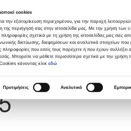
μοποιεί cookies
Διοργανώσεις
Grassroots
Κριτήρια UEFA
Στα
ια την εξατομίκευση περιεχομένου, για την παροχή λειτουργι
η της περιήγησή σας στην ιστοσελίδα μας. Με την χρήση των c
 πληροφορίες σχετικά με τη χρήση της ιστοσελίδας μας σας απ
νωνικής δικτύωσης, διαφημίσεων και αναλυτικά στοιχείων που
RDAN
 πληροφορίες που εσείς τους παρέχετε ή που έχουν συλλέξει 
εσάς. Μπορείτε να μάθετε περισσότερα σχετικά με την χρήση 
 Cookies κάνοντας κλικ
εδώ
Φανέλας
Προτιμήσεις
Αναλυτικά
Εμπορι
5