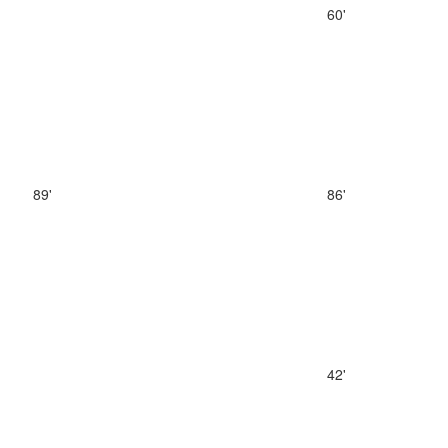
60'
89'
86'
42'