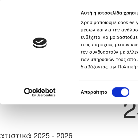
Αυτή η ιστοσελίδα χρησι
Αρχική
Νέα & Πληροφορίες
Εθνικές Ομάδες
Χρησιμοποιούμε cookies γ
μέσων και για την ανάλυσ
ενδέχεται να μοιραστούμε
τους παρόχους μέσων κοι
Previous
BENJAMIN ROBINAND JO
τον συνδυαστούν με άλλες
των υπηρεσιών τους από 
διαβάζοντας την Πολιτική
α
ΔΟΞΑ ΚΑΤΩΚΟΠΙΑΣ
 Γέννησης: 30/11/-1
Νούμερο 
Επιλογή
Απαραίτητα
2
συγκατάθεσης
ατιστικά 2025 - 2026