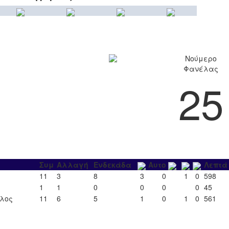
Νούμερο
Φανέλας
25
Συμ
Αλλαγή
Ενδεκάδα
Αυτο
Λεπτά
11
3
8
3
0
1
0
598
1
1
0
0
0
0
45
ιλος
11
6
5
1
0
1
0
561