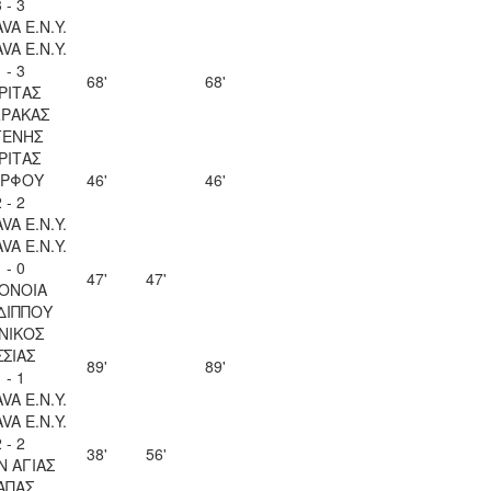
 - 3
VA Ε.Ν.Y.
VA Ε.Ν.Y.
 - 3
68'
68'
ΡΙΤΑΣ
ΡΑΚΑΣ
ΓΕΝΗΣ
ΡΙΤΑΣ
ΡΦΟΥ
46'
46'
 - 2
VA Ε.Ν.Y.
VA Ε.Ν.Y.
 - 0
47'
47'
ΟΝΟΙΑ
ΔΙΠΠΟΥ
ΝΙΚΟΣ
ΣΣΙΑΣ
89'
89'
 - 1
VA Ε.Ν.Y.
VA Ε.Ν.Y.
 - 2
38'
56'
Ν ΑΓΙΑΣ
ΑΠΑΣ