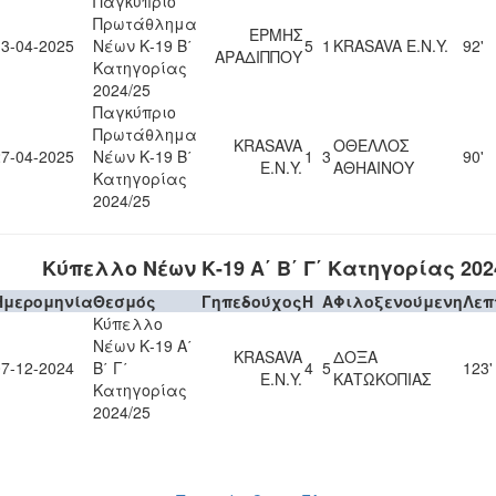
Παγκύπριο
Πρωτάθλημα
ΕΡΜΗΣ
13-04-2025
Νέων Κ-19 Β΄
5
1
KRASAVA Ε.Ν.Y.
92'
ΑΡΑΔΙΠΠΟΥ
Κατηγορίας
2024/25
Παγκύπριο
Πρωτάθλημα
KRASAVA
ΟΘΕΛΛΟΣ
27-04-2025
Νέων Κ-19 Β΄
1
3
90'
Ε.Ν.Y.
ΑΘΗΑΙΝΟΥ
Κατηγορίας
2024/25
Κύπελλο Νέων Κ-19 Α΄ Β΄ Γ΄ Κατηγορίας 202
Ημερομηνία
Θεσμός
Γηπεδούχος
H
A
Φιλοξενούμενη
Λεπ
Κύπελλο
Νέων Κ-19 Α΄
KRASAVA
ΔΟΞΑ
07-12-2024
Β΄ Γ΄
4
5
123'
Ε.Ν.Y.
ΚΑΤΩΚΟΠΙΑΣ
Κατηγορίας
2024/25