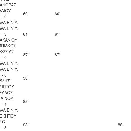
ΑΝΟΡΑΣ
ΑΛΙΟΥ
60'
60'
 - 0
VA Ε.Ν.Y.
VA Ε.Ν.Y.
 - 3
61'
61'
ΖΑΚΑΚΙΟΥ
ΠΙΑΚΟΣ
ΚΩΣΙΑΣ
87'
87'
 - 0
VA Ε.Ν.Y.
VA Ε.Ν.Y.
 - 0
90'
ΡΜΗΣ
ΔΙΠΠΟΥ
ΕΛΛΟΣ
ΑΙΝΟΥ
92'
 - 1
VA Ε.Ν.Y.
ΣΚΗΠΟΥ
F.C.
98'
88'
 - 3