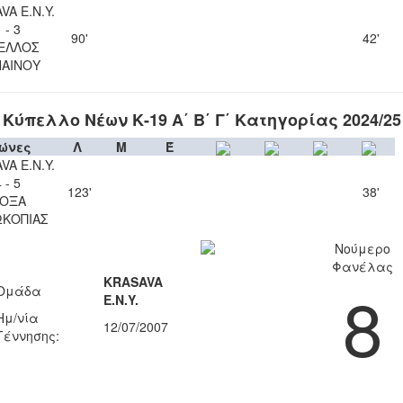
VA Ε.Ν.Y.
 - 3
90'
42'
ΕΛΛΟΣ
ΑΙΝΟΥ
Κύπελλο Νέων Κ-19 Α΄ Β΄ Γ΄ Κατηγορίας 2024/25
ώνες
Λ
Μ
Έ
VA Ε.Ν.Y.
 - 5
123'
38'
ΟΞΑ
ΚΟΠΙΑΣ
Νούμερο
Φανέλας
KRASAVA
8
Ομάδα
Ε.Ν.Y.
Ημ/νία
12/07/2007
Γέννησης: