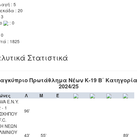
αγή : 5
εκάδα : 20
 3
το
: 0
 0
τά : 1825
λυτικά Στατιστικά
αγκύπριο Πρωτάθλημα Νέων Κ-19 Β΄ Κατηγορί
2024/25
ώνες
Λ
Μ
Έ
VA Ε.Ν.Y.
 - 1
96'
ΣΚΗΠΟΥ
F.C.
Η ΝΕΩΝ
ΛΙΜΝΙΟΥ
43'
55'
89'