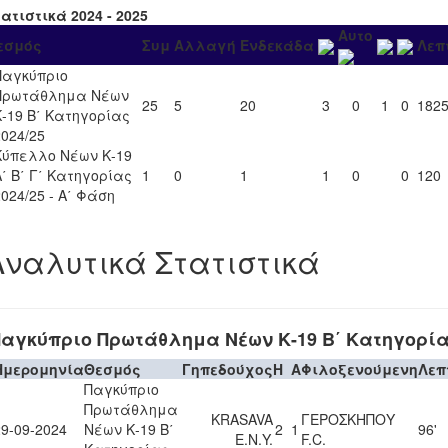
ατιστικά 2024 - 2025
Αυτο
εσμός
Συμ
Αλλαγή
Ενδεκάδα
Λεπ
Παγκύπριο
Πρωτάθλημα Νέων
25
5
20
3
0
1
0
182
Κ-19 Β΄ Κατηγορίας
2024/25
Κύπελλο Νέων Κ-19
Α΄ Β΄ Γ΄ Κατηγορίας
1
0
1
1
0
0
120
2024/25 - Α΄ Φάση
Αναλυτικά Στατιστικά
αγκύπριο Πρωτάθλημα Νέων Κ-19 Β΄ Κατηγορίας
Ημερομηνία
Θεσμός
Γηπεδούχος
H
A
Φιλοξενούμενη
Λεπ
Παγκύπριο
Πρωτάθλημα
KRASAVA
ΓΕΡΟΣΚΗΠΟΥ
29-09-2024
Νέων Κ-19 Β΄
2
1
96'
Ε.Ν.Y.
F.C.