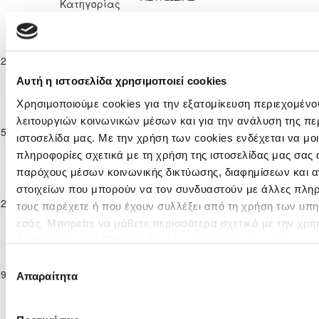
Κατηγορίας
2024/25
Παγκύπριο
Πρωτάθλημα
KRASAVA
ΕΡΜΗΣ
22-12-2024
Νέων Κ-19 Β΄
4
0
90'
Ε.Ν.Y.
ΑΡΑΔΙΠΠΟΥ
Κατηγορίας
Αυτή η ιστοσελίδα χρησιμοποιεί cookies
2024/25
Παγκύπριο
Χρησιμοποιούμε cookies για την εξατομίκευση περιεχομένο
Πρωτάθλημα
λειτουργιών κοινωνικών μέσων και για την ανάλυση της πε
ΟΘΕΛΛΟΣ
05-01-2025
Νέων Κ-19 Β΄
4
1
KRASAVA Ε.Ν.Y.
92'
ΑΘΗΑΙΝΟΥ
ιστοσελίδα μας. Με την χρήση των cookies ενδέχεται να μ
Κατηγορίας
πληροφορίες σχετικά με τη χρήση της ιστοσελίδας μας σας 
2024/25
παρόχους μέσων κοινωνικής δικτύωσης, διαφημίσεων και α
Παγκύπριο
Πρωτάθλημα
στοιχείων που μπορούν να τον συνδυαστούν με άλλες πληρ
ΓΕΡΟΣΚΗΠΟΥ
12-01-2025
Νέων Κ-19 Β΄
1
3
KRASAVA Ε.Ν.Y.
98'
τους παρέχετε ή που έχουν συλλέξει από τη χρήση των υπ
F.C.
Κατηγορίας
εσάς. Μπορείτε να μάθετε περισσότερα σχετικά με την χρή
2024/25
διαβάζοντας την Πολιτική Cookies κάνοντας κλικ
εδώ
Παγκύπριο
Πρωτάθλημα
Επιλογή
KRASAVA
ΕΝΩΣΗ ΝΕΩΝ
19-01-2025
Νέων Κ-19 Β΄
3
2
95'
Απαραίτητα
συγκατάθεσης
Ε.Ν.Y.
ΠΑΡΑΛΙΜΝΙΟΥ
Κατηγορίας
2024/25
Παγκύπριο