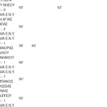
Υ ΝΗΣΟΥ
93'
63'
 - 0
VA Ε.Ν.Y.
Ν ΑΓΙΑΣ
ΑΠΑΣ
94'
 - 2
VA Ε.Ν.Y.
VA Ε.Ν.Y.
 - 1
38'
60'
ΑΝΟΡΑΣ
ΑΛΙΟΥ
ΖΑΚΑΚΙΟΥ
 - 1
96'
VA Ε.Ν.Y.
VA Ε.Ν.Y.
 - 7
90'
ΠΙΑΚΟΣ
ΚΩΣΙΑΣ
ΡΜΗΣ
ΔΙΠΠΟΥ
92'
 - 1
VA Ε.Ν.Y.